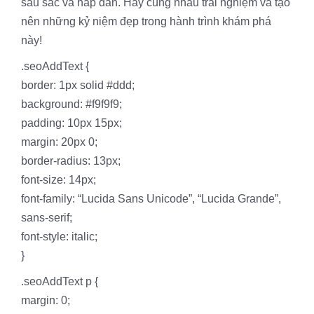
sâu sắc và hấp dẫn. Hãy cùng nhau trải nghiệm và tạo
nên những kỷ niệm đẹp trong hành trình khám phá
này!
.seoAddText {
border: 1px solid #ddd;
background: #f9f9f9;
padding: 10px 15px;
margin: 20px 0;
border-radius: 13px;
font-size: 14px;
font-family: “Lucida Sans Unicode”, “Lucida Grande”,
sans-serif;
font-style: italic;
}
.seoAddText p {
margin: 0;