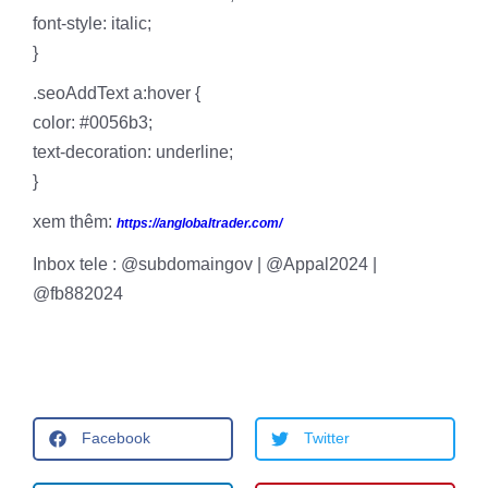
font-style: italic;
}
.seoAddText a:hover {
color: #0056b3;
text-decoration: underline;
}
xem thêm:
https://anglobaltrader.com/
Inbox tele : @subdomaingov | @Appal2024 |
@fb882024
Facebook
Twitter