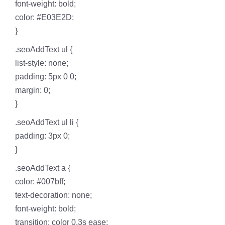
font-weight: bold;
color: #E03E2D;
}
.seoAddText ul {
list-style: none;
padding: 5px 0 0;
margin: 0;
}
.seoAddText ul li {
padding: 3px 0;
}
.seoAddText a {
color: #007bff;
text-decoration: none;
font-weight: bold;
transition: color 0.3s ease;