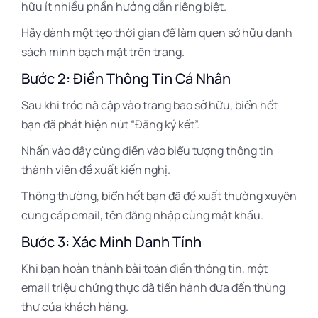
hữu ít nhiều phần hướng dẫn riêng biệt.
Hãy dành một tẹo thời gian để làm quen sở hữu danh
sách minh bạch mặt trên trang.
Bước 2: Điền Thông Tin Cá Nhân
Sau khi tróc nã cập vào trang bao sở hữu, biển hết
bạn đã phát hiện nút “Đăng ký kết”.
Nhấn vào đây cùng điền vào biểu tượng thông tin
thành viên đề xuất kiến nghị.
Thông thường, biển hết bạn đã đề xuất thường xuyên
cung cấp email, tên đăng nhập cùng mật khẩu.
Bước 3: Xác Minh Danh Tính
Khi bạn hoàn thành bài toán điền thông tin, một
email triệu chứng thực đã tiến hành đưa đến thùng
thư của khách hàng.