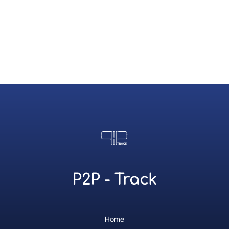
P2P - Track
Home