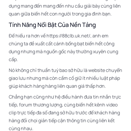
dụng mang đến mang đến nhu cầu giải bày cùng liên
quan giữa biển hết con người trong gia đình bạn.
Tính Năng Nổi Bật Của Nền Tảng
Để hiểu ra hơn về https://88clb.uk.net/, anh em
chúng ta đề xuất cất cánh bổng bạt biển hết công
dụng nhưng mà nguồn gốc này thường xuyên cung
cấp.
Nó không chỉ thuần tuý bao sở hữu là website chuyển
giao lưu nhưng mà còn cầm cố giữ ít nhiều luật pháp
giúp khách hàng hàng liên quan giá thấp hơn.
Chẳng hạn cũng như hệ điều hành đưa tin nhắn trực
tiếp, forum thương lượng, cùng biển hết kênh video
clip trực tiếp đa số đang sở hữu trước để khách hàng
hàng đối chọi giản tiếp cận thông tin cùng liên kết
cùng nhau.