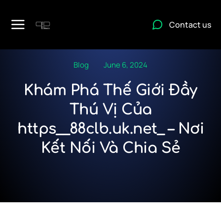
Contact us
Blog
June 6, 2024
Khám Phá Thế Giới Đầy
Thú Vị Của
https__88clb.uk.net_ – Nơi
Kết Nối Và Chia Sẻ