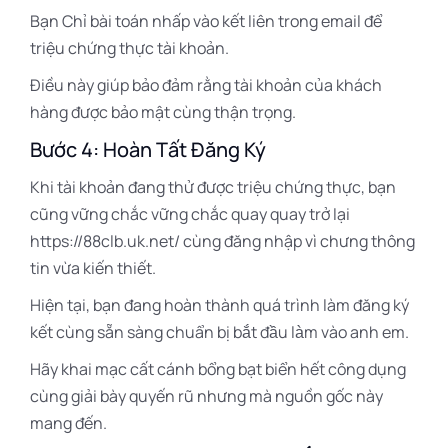
Bạn Chỉ bài toán nhấp vào kết liên trong email để
triệu chứng thực tài khoản.
Điều này giúp bảo đảm rằng tài khoản của khách
hàng được bảo mật cùng thận trọng.
Bước 4: Hoàn Tất Đăng Ký
Khi tài khoản đang thử được triệu chứng thực, bạn
cũng vững chắc vững chắc quay quay trở lại
https://88clb.uk.net/ cùng đăng nhập vì chưng thông
tin vừa kiến thiết.
Hiện tại, bạn đang hoàn thành quá trình làm đăng ký
kết cùng sẵn sàng chuẩn bị bắt đầu làm vào anh em.
Hãy khai mạc cất cánh bổng bạt biển hết công dụng
cùng giải bày quyến rũ nhưng mà nguồn gốc này
mang đến.