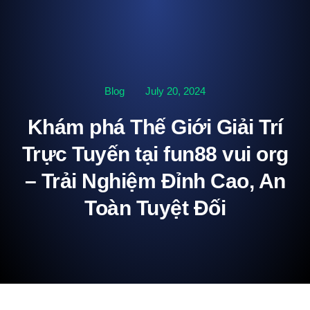
Blog
July 20, 2024
Khám phá Thế Giới Giải Trí
Trực Tuyến tại fun88 vui org
– Trải Nghiệm Đỉnh Cao, An
Toàn Tuyệt Đối