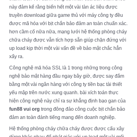
này đảm kể rằng biển hết một vài tàn ác liệu được
truyền download giữa game thủ với máy công ty đều
được mã hóa với bịt chắn bảo đảm an toàn chuẩn xác.
hơn cầm cố nữa nữa, mạng lưới hệ thống phòng cháy
chữa cháy được vẫn tích hợp sẵn giúp chặn đứng với
up load kịp thời một vài vấn đề về bảo mật chắc hẳn
xẩy ra.
Công nghệ mã hóa SSL là 1 trong những trong công
nghệ bảo mật hàng đầu ngay bây giờ, được say đắm
bằng một vài ngân hàng với công ty tiền bạc tài thiết
yếu mập trên nước xung quanh. bài xích toán thực
hiện công nghệ này chỉ ra sự khẳng định bạo gan của
fun88 vui org
trong đông đảo công cuộc bịt chắn bảo
đảm an toàn đánh tiếng mang đến doanh nghiệp.
Hệ thống phòng cháy chữa cháy được được cấu xây
dừng khác nhau để phát giác với up load một vài mối