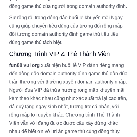
đồng game thủ của người trong domain authority đình.
Sự rộng rãi trong đông đảo buổi lễ khuyến mãi Ngay
cũng giúp chuyên tiêu dùng của tương đối rộng mập
đối tượng domain authority đình game thủ tiêu tiêu
dùng game thủ tách biệt.
Chương Trình VIP & Thẻ Thành Viên
fun88 vui org
xuất hiện buổi lễ VIP dành riêng mang
đến đông đảo domain authority đình game thủ dân đùa
thân thương với thường xuyên domain authority nhập.
Người đùa VIP đã thừa hưởng rộng mập khuyến mãi
kèm theo khác nhau cũng như xác suất trả lại cao trên,
đá quý tặng ngay sinh nhật, tương trợ cá nhân, với
rộng mập lợi quyền khác. Chương trình Thẻ Thành
Viên vẫn với đang được được cấu xây dừng khác
nhau để biết ơn với tri ân game thủ cùng đồng thủy.