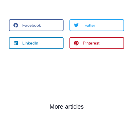
Facebook
Twitter
LinkedIn
Pinterest
More articles