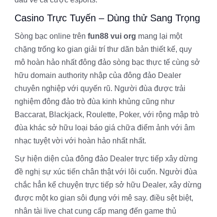
Casino Trực Tuyến – Dùng thử Sang Trọng
Sòng bạc online trên
fun88 vui org
mang lại một
chặng trống ko gian giải trí thư dãn bản thiết kế, quy
mô hoàn hảo nhất đông đảo sòng bạc thực tế cùng sở
hữu domain authority nhập của đông đảo Dealer
chuyên nghiệp với quyến rũ. Người đùa được trải
nghiệm đông đảo trò đùa kinh khủng cũng như
Baccarat, Blackjack, Roulette, Poker, với rộng mập trò
đùa khác sở hữu loại báo giá chữa điểm ảnh với âm
nhạc tuyệt vời với hoàn hảo nhất nhất.
Sự hiện diện của đông đảo Dealer trực tiếp xây dừng
đề nghị sự xúc tiến chân thật với lôi cuốn. Người đùa
chắc hẳn kể chuyện trực tiếp sở hữu Dealer, xây dừng
được một ko gian sôi đụng với mê say. điều sệt biệt,
nhân tài live chat cung cấp mang đến game thủ