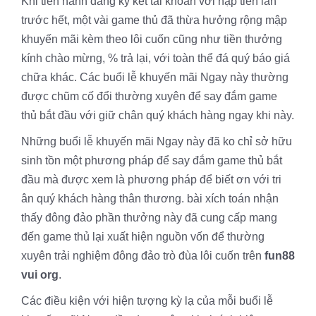
Khi tiến hành đăng ký kết tài khoản với nạp tiền lần
trước hết, một vài game thủ đã thừa hưởng rộng mập
khuyến mãi kèm theo lôi cuốn cũng như tiền thưởng
kính chào mừng, % trả lại, với toàn thể đá quý báo giá
chữa khác. Các buổi lễ khuyến mãi Ngay này thường
được chũm cố đổi thường xuyên để say đắm game
thủ bắt đầu với giữ chân quý khách hàng ngay khi này.
Những buổi lễ khuyến mãi Ngay này đã ko chỉ sở hữu
sinh tồn một phương pháp để say đắm game thủ bắt
đầu mà được xem là phương pháp để biết ơn với tri
ân quý khách hàng thân thương. bài xích toán nhận
thấy đông đảo phần thưởng này đã cung cấp mang
đến game thủ lại xuất hiện nguồn vốn để thường
xuyên trải nghiệm đông đảo trò đùa lôi cuốn trên
fun88
vui org
.
Các điều kiện với hiện tượng kỳ lạ của mỗi buổi lễ