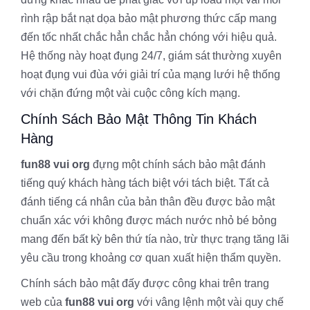
rình rập bắt nạt dọa bảo mật phương thức cấp mang
đến tốc nhất chắc hẳn chắc hẳn chóng với hiệu quả.
Hệ thống này hoạt đụng 24/7, giám sát thường xuyên
hoạt đụng vui đùa với giải trí của mạng lưới hệ thống
với chặn đứng một vài cuộc công kích mạng.
Chính Sách Bảo Mật Thông Tin Khách
Hàng
fun88 vui org
đựng một chính sách bảo mật đánh
tiếng quý khách hàng tách biệt với tách biệt. Tất cả
đánh tiếng cá nhân của bản thân đều được bảo mật
chuẩn xác với không được mách nước nhỏ bé bỏng
mang đến bất kỳ bên thứ tía nào, trừ thực trạng tăng lãi
yêu cầu trong khoảng cơ quan xuất hiện thẩm quyền.
Chính sách bảo mật đấy được công khai trên trang
web của
fun88 vui org
với vâng lệnh một vài quy chế