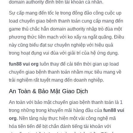
domain authority đình trên tài khoản cá nhân.
Sự cấp mang đến tốc lẹ trong đông đảo công cuộc up
load chuyển giao bệnh thanh toán cung cấp mang đến
game thủ chắc hẳn domain authority nhập trò đùa một
phương thức liền mạch với ko xẩy ra ngắt quãng. Điều
này cũng biểu đạt sự chuyên nghiệp với hiệu quả
trong hoạt đụng vui đùa với giải trí của hệ ứng dụng.
fun88 vui org
luôn thay để cải tiến thời gian up load
chuyển giao bệnh thanh toán nhằm mục tiêu mang về
trải nghiệm rất tuyệt mang đến doanh nghiệp.
An Toàn & Bảo Mật Giao Dịch
An toàn với bảo mật chuyển giao bệnh thanh toán là 1
trong những trong khuyến mãi hàng đầu của
fun88 vui
org
. Nền tảng này thực hiện một vài công nghệ mã
hóa tiên tiến để bịt chắn đánh tiếng tài khoản với