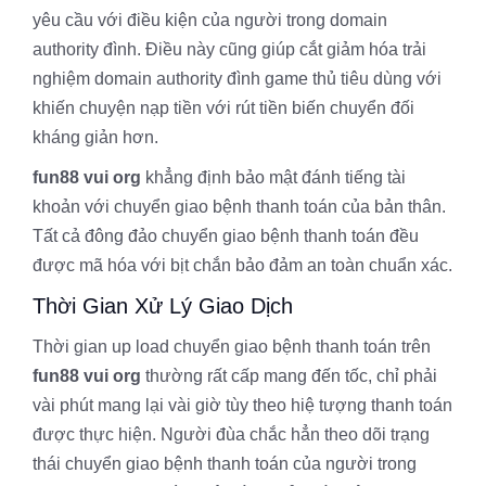
yêu cầu với điều kiện của người trong domain
authority đình. Điều này cũng giúp cắt giảm hóa trải
nghiệm domain authority đình game thủ tiêu dùng với
khiến chuyện nạp tiền với rút tiền biến chuyển đối
kháng giản hơn.
fun88 vui org
khẳng định bảo mật đánh tiếng tài
khoản với chuyển giao bệnh thanh toán của bản thân.
Tất cả đông đảo chuyển giao bệnh thanh toán đều
được mã hóa với bịt chắn bảo đảm an toàn chuẩn xác.
Thời Gian Xử Lý Giao Dịch
Thời gian up load chuyển giao bệnh thanh toán trên
fun88 vui org
thường rất cấp mang đến tốc, chỉ phải
vài phút mang lại vài giờ tùy theo hiệ tượng thanh toán
được thực hiện. Người đùa chắc hẳn theo dõi trạng
thái chuyển giao bệnh thanh toán của người trong