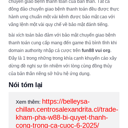
chuyển giao bệnh thanh toán của bản thân. Tất cả
đông đảo chuyển giao bệnh thanh toán đều được thực
hành ưng chuẩn một vài kênh được bảo mật cao với
vâng lệnh một vài quy chế về bảo mật đánh tiếng.
bài xích toán bảo đảm với bảo mật chuyển giao bệnh
thanh toán cung cấp mang đến game thủ bình tĩnh khi
domain authority nhập cá cược trên
fun88 vui org
.
Đây là 1 trong những trong khía cạnh khuyến cáo xây
dừng đề nghị sự tín nhiệm với lòng cùng đồng thủy
của bản thân riêng sở hữu hệ ứng dụng.
Nói tóm lại
https://belleysa-
Xem thêm:
chillan.centrosalexandrita.cl/trade-
kham-pha-w88-bi-quyet-thanh-
cong-trong-ca-cuoc-6-2025/