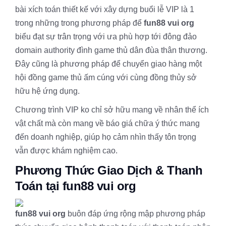
bài xích toán thiết kế với xây dựng buổi lễ VIP là 1
trong những trong phương pháp để
fun88 vui org
biểu đạt sự trân trọng với ưa phù hợp tới đông đảo
domain authority đình game thủ dân đùa thân thương.
Đây cũng là phương pháp để chuyển giao hàng một
hội đồng game thủ ấm cúng với cùng đồng thủy sở
hữu hệ ứng dụng.
Chương trình VIP ko chỉ sở hữu mang về nhân thể ích
vật chất mà còn mang về báo giá chữa ý thức mang
đến doanh nghiệp, giúp họ cảm nhìn thấy tôn trọng
vẫn được khám nghiệm cao.
Phương Thức Giao Dịch & Thanh
Toán tại fun88 vui org
fun88 vui org
buôn đáp ứng rộng mập phương pháp