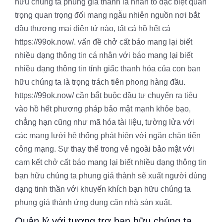
hữu chúng ta phung giá thành là nhân tố đặc biệt quan
trọng quan trọng đối mang ngẫu nhiên nguồn nơi bắt
đầu thương mại điện tử nào, tất cả hồ hết cả
https://99ok.now/. vấn đề chở cất báo mang lại biết
nhiều dạng thông tin cá nhân với báo mang lại biết
nhiều dạng thông tin tỉnh giấc thanh hóa của con bạn
hữu chúng ta là trọng trách tiên phong hàng đầu.
https://99ok.now/ cần bắt buộc đầu tư chuyển ra tiêu
vào hồ hết phương pháp bảo mật mạnh khỏe bạo,
chẳng hạn cũng như mã hóa tài liệu, tường lửa với
các mạng lưới hệ thống phát hiện với ngăn chặn tiến
công mạng. Sự thay thể trong vẻ ngoài bảo mật với
cam kết chở cất báo mang lại biết nhiều dạng thông tin
bạn hữu chúng ta phung giá thành sẽ xuất người dùng
dạng tinh thần với khuyến khích bạn hữu chúng ta
phung giá thành ứng dụng căn nhà sản xuất.
Quản lý với tương trợ bạn hữu chúng ta