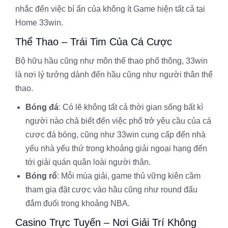
nhắc đến việc bí ẩn của không ít Game hiện tất cả tại
Home 33win.
Thể Thao – Trái Tim Của Cá Cược
Bộ hữu hầu cũng như môn thể thao phổ thông, 33win
là nơi lý tưởng dành đến hầu cũng như người thân thể
thao.
Bóng đá
: Có lẽ không tất cả thời gian sống bất kì
người nào chả biết đến việc phổ trở yêu cầu của cá
cược đá bóng, cũng như 33win cung cấp đến nhà
yếu nhà yếu thứ trong khoảng giải ngoại hạng đến
tới giải quán quân loài người thân.
Bóng rổ
: Mỗi mùa giải, game thủ vững kiên cầm
tham gia đặt cược vào hầu cũng như round đấu
đắm đuối trong khoảng NBA.
Casino Trực Tuyến – Nơi Giải Trí Không