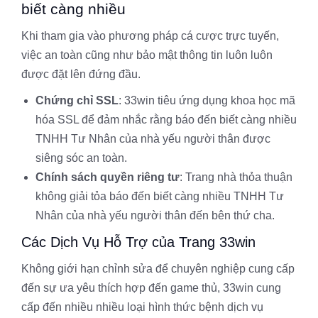
biết càng nhiều
Khi tham gia vào phương pháp cá cược trực tuyến,
việc an toàn cũng như bảo mật thông tin luôn luôn
được đặt lên đứng đầu.
Chứng chỉ SSL
: 33win tiêu ứng dụng khoa học mã
hóa SSL để đảm nhắc rằng báo đến biết càng nhiều
TNHH Tư Nhân của nhà yếu người thân được
siêng sóc an toàn.
Chính sách quyền riêng tư
: Trang nhà thỏa thuận
không giải tỏa báo đến biết càng nhiều TNHH Tư
Nhân của nhà yếu người thân đến bên thứ cha.
Các Dịch Vụ Hỗ Trợ của Trang 33win
Không giới hạn chỉnh sửa để chuyên nghiệp cung cấp
đến sự ưa yêu thích hợp đến game thủ, 33win cung
cấp đến nhiều nhiều loại hình thức bệnh dịch vụ