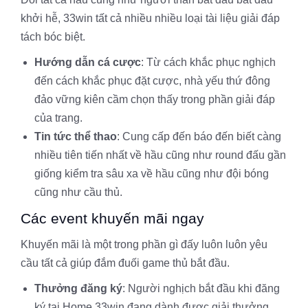
khởi hễ, 33win tất cả nhiều nhiều loại tài liệu giải đáp
tách bóc biệt.
Hướng dẫn cá cược
: Từ cách khắc phục nghịch
đến cách khắc phục đặt cược, nhà yếu thứ đông
đảo vững kiên cầm chọn thấy trong phần giải đáp
của trang.
Tin tức thể thao
: Cung cấp đến báo đến biết càng
nhiều tiên tiến nhất về hầu cũng như round đấu gần
giống kiểm tra sâu xa về hầu cũng như đội bóng
cũng như cầu thủ.
Các event khuyến mãi ngay
Khuyến mãi là một trong phần gì đấy luôn luôn yêu
cầu tất cả giúp đắm đuối game thủ bắt đầu.
Thưởng đăng ký
: Người nghịch bắt đầu khi đăng
ký tại Home 33win đang dành được giải thưởng