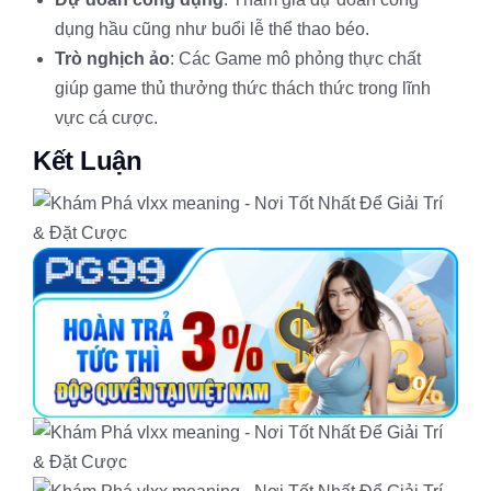
dụng hầu cũng như buổi lễ thể thao béo.
Trò nghịch ảo
: Các Game mô phỏng thực chất
giúp game thủ thưởng thức thách thức trong lĩnh
vực cá cược.
Kết Luận