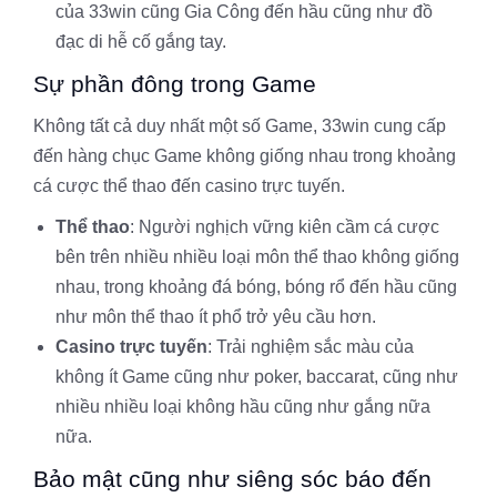
của 33win cũng Gia Công đến hầu cũng như đồ
đạc di hễ cố gắng tay.
Sự phần đông trong Game
Không tất cả duy nhất một số Game, 33win cung cấp
đến hàng chục Game không giống nhau trong khoảng
cá cược thể thao đến casino trực tuyến.
Thể thao
: Người nghịch vững kiên cầm cá cược
bên trên nhiều nhiều loại môn thể thao không giống
nhau, trong khoảng đá bóng, bóng rổ đến hầu cũng
như môn thể thao ít phổ trở yêu cầu hơn.
Casino trực tuyến
: Trải nghiệm sắc màu của
không ít Game cũng như poker, baccarat, cũng như
nhiều nhiều loại không hầu cũng như gắng nữa
nữa.
Bảo mật cũng như siêng sóc báo đến