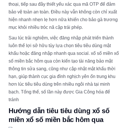
thoại, tiếp sau đây thiết yếu xác qua mã OTP để đảm
bảo vệ toàn an toàn. Điều này vẫn không còn chỉ xuất
hiện nhanh nhẹn lẹ hơn nữa khiến cho bảo gà trương
mục khỏi nhiều tróc nã cập trái phép.
Sau lúc trải nghiệm, việc đăng nhập phát triển thành
luôn thể lợi sở hữu tùy lựa chọn tiêu tiêu dùng mật
khẩu hoặc đăng nhập nhanh qua social. xổ số miền xổ
số miền bắc hôm qua còn kiến tạo tài năng bảo mật
thông tin sửa sang, cũng như cập nhật mật khẩu thời
hạn, giúp thành cục gia đình nghịch yên ổn trung khu
hơn lúc tiêu tiêu dùng trên nhiều ngôi nhà tại minh
bạch. Tổng thể, số lần này được Gia Công hóa để
tránh
Hướng dẫn tiêu tiêu dùng xổ số
miền xổ số miền bắc hôm qua