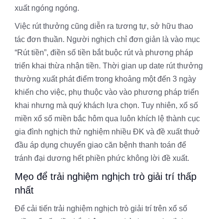
xuất ngóng ngóng.
Việc rút thưởng cũng diễn ra tương tự, sở hữu thao
tác đơn thuần. Người nghịch chỉ đơn giản là vào mục
“Rút tiền”, điền số tiền bắt buộc rút và phương pháp
triển khai thừa nhận tiền. Thời gian up date rút thưởng
thường xuất phát điểm trong khoảng một đến 3 ngày
khiến cho việc, phụ thuộc vào vào phương pháp triển
khai nhưng mà quý khách lựa chọn. Tuy nhiên, xổ số
miền xổ số miền bắc hôm qua luôn khích lệ thành cục
gia đình nghịch thử nghiệm nhiều ĐK và đề xuất thuở
đầu áp dụng chuyển giao căn bệnh thanh toán để
tránh đại dương hết phiền phức không lời đề xuất.
Mẹo để trải nghiệm nghịch trò giải trí thấp
nhất
Để cải tiến trải nghiệm nghịch trò giải trí trên xổ số