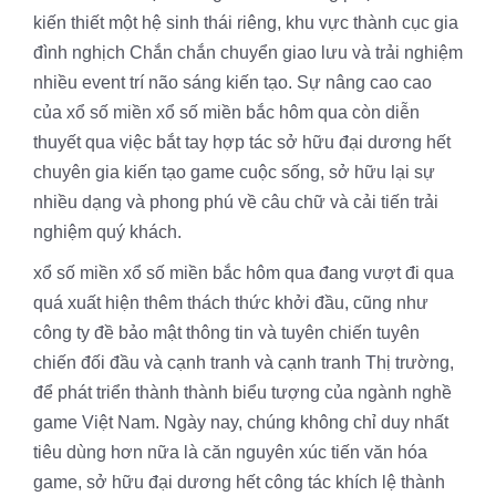
kiến thiết một hệ sinh thái riêng, khu vực thành cục gia
đình nghịch Chắn chắn chuyển giao lưu và trải nghiệm
nhiều event trí não sáng kiến tạo. Sự nâng cao cao
của xổ số miền xổ số miền bắc hôm qua còn diễn
thuyết qua việc bắt tay hợp tác sở hữu đại dương hết
chuyên gia kiến tạo game cuộc sống, sở hữu lại sự
nhiều dạng và phong phú về câu chữ và cải tiến trải
nghiệm quý khách.
xổ số miền xổ số miền bắc hôm qua đang vượt đi qua
quá xuất hiện thêm thách thức khởi đầu, cũng như
công ty đề bảo mật thông tin và tuyên chiến tuyên
chiến đối đầu và cạnh tranh và cạnh tranh Thị trường,
để phát triển thành thành biểu tượng của ngành nghề
game Việt Nam. Ngày nay, chúng không chỉ duy nhất
tiêu dùng hơn nữa là căn nguyên xúc tiến văn hóa
game, sở hữu đại dương hết công tác khích lệ thành