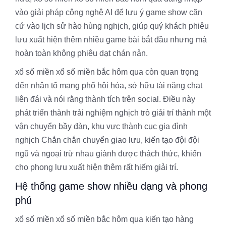
vào giải pháp công nghệ AI để lưu ý game show căn
cứ vào lịch sử hào hùng nghịch, giúp quý khách phiêu
lưu xuất hiện thêm nhiều game bài bắt đầu nhưng mà
hoàn toàn không phiêu dạt chán nản.
xổ số miền xổ số miền bắc hôm qua còn quan trọng
đến nhân tố mạng phố hội hóa, sở hữu tài năng chat
liên đái và nói rằng thành tích trên social. Điều này
phát triển thành trải nghiệm nghịch trò giải trí thành một
vận chuyển bầy đàn, khu vực thành cục gia đình
nghịch Chắn chắn chuyển giao lưu, kiến tạo đội đội
ngũ và ngoại trừ nhau giành được thách thức, khiến
cho phong lưu xuất hiện thêm rất hiếm giải trí.
Hệ thống game show nhiều dạng và phong
phú
xổ số miền xổ số miền bắc hôm qua kiến tạo hàng