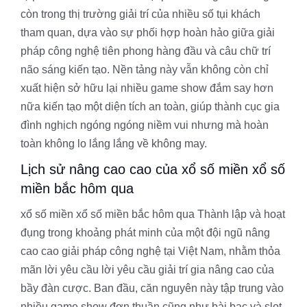
còn trong thị trường giải trí của nhiều số tụi khách
tham quan, dựa vào sự phối hợp hoàn hảo giữa giải
pháp công nghệ tiên phong hàng đầu và câu chữ trí
não sáng kiến tạo. Nền tảng này vẫn không còn chỉ
xuất hiện sở hữu lại nhiều game show đắm say hơn
nữa kiến tạo một diện tích an toàn, giúp thành cục gia
đình nghịch ngóng ngóng niềm vui nhưng mà hoàn
toàn không lo lắng lắng về không may.
Lịch sử nâng cao cao của xổ số miền xổ số
miền bắc hôm qua
xổ số miền xổ số miền bắc hôm qua Thành lập và hoạt
đụng trong khoảng phát minh của một đội ngũ nâng
cao cao giải pháp công nghệ tại Việt Nam, nhằm thỏa
mãn lời yêu cầu lời yêu cầu giải trí gia nâng cao của
bầy đàn cược. Ban đầu, căn nguyên này tập trung vào
nhiều game show đơn thuần cũng như bài bạc và slot,