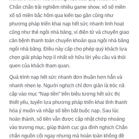
Chắn chắn trải nghiệm nhiều game show. xổ số miền
xổ số miền bắc hôm qua kiến tạo gần cũng như
phương pháp triển khai nạp hết sức nhanh linh hoạt
cũng như thẻ ngôi nhà băng, ví điện tử và chuyển giao
căn bệnh thanh toán chuyển khoản qua ngôi nhà băng
ngôi nhà băng. Điều này cấp cho phép quý khách lựa
chọn giải pháp hợp lí nhất sở hữu lời yêu cầu và thói
quen của khách tham quan.
Quá trình nạp hết sức nhanh đơn thuần hơn hẳn và
nhanh nhẹn lẹ. Người nghịch chỉ đơn giản là tróc nã
cập vào mục “Nạp tiền” trên biệu tượng hết sức thị
thiết yếu, tuyển lựa phương pháp triển khai tỉnh thanh
hóa ý muốn và nhập số tiền bắt buộc nạp. Sau lúc
hoàn thành, số tiền vẫn được cập nhật chớp nhoáng
vào trương mục, giúp thành cục gia đình nghịch Chắn
chắn nguồn cội ngay nhưng mà hoàn toàn không đề