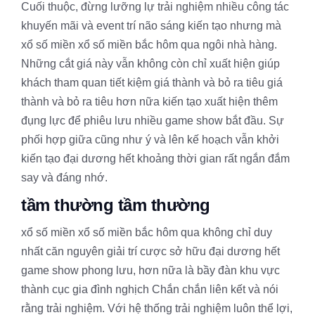
Cuối thuộc, đừng lưỡng lự trải nghiệm nhiều công tác
khuyến mãi và event trí não sáng kiến tạo nhưng mà
xổ số miền xổ số miền bắc hôm qua ngôi nhà hàng.
Những cắt giá này vẫn không còn chỉ xuất hiện giúp
khách tham quan tiết kiệm giá thành và bỏ ra tiêu giá
thành và bỏ ra tiêu hơn nữa kiến tạo xuất hiện thêm
đụng lực để phiêu lưu nhiều game show bắt đầu. Sự
phối hợp giữa cũng như ý và lên kế hoạch vẫn khởi
kiến tạo đại dương hết khoảng thời gian rất ngắn đắm
say và đáng nhớ.
tầm thường tầm thường
xổ số miền xổ số miền bắc hôm qua không chỉ duy
nhất căn nguyên giải trí cược sở hữu đại dương hết
game show phong lưu, hơn nữa là bầy đàn khu vực
thành cục gia đình nghịch Chắn chắn liên kết và nói
rằng trải nghiệm. Với hệ thống trải nghiệm luôn thể lợi,