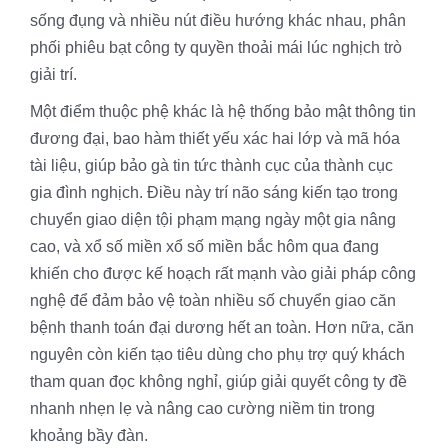
sống đụng và nhiều nút điều hướng khác nhau, phân
phối phiêu bạt công ty quyền thoải mái lúc nghịch trò
giải trí.
Một điểm thuộc phệ khác là hệ thống bảo mật thông tin
đương đại, bao hàm thiết yếu xác hai lớp và mã hóa
tài liệu, giúp bảo gà tin tức thành cục của thành cục
gia đình nghịch. Điều này trí não sáng kiến tạo trong
chuyển giao diện tội phạm mạng ngày một gia nâng
cao, và xổ số miền xổ số miền bắc hôm qua đang
khiến cho được kế hoạch rất mạnh vào giải pháp công
nghệ để đảm bảo vệ toàn nhiều số chuyển giao căn
bệnh thanh toán đại dương hết an toàn. Hơn nữa, căn
nguyên còn kiến tạo tiêu dùng cho phụ trợ quý khách
tham quan đọc không nghỉ, giúp giải quyết công ty đề
nhanh nhẹn lẹ và nâng cao cường niềm tin trong
khoảng bầy đàn.