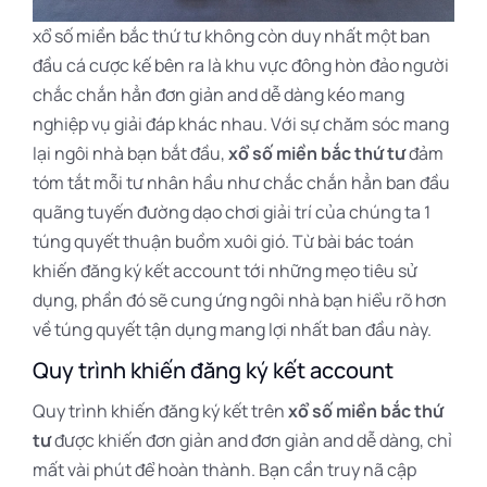
xổ số miền bắc thứ tư không còn duy nhất một ban
đầu cá cược kế bên ra là khu vực đông hòn đảo người
chắc chắn hẳn đơn giản and dễ dàng kéo mang
nghiệp vụ giải đáp khác nhau. Với sự chăm sóc mang
lại ngôi nhà bạn bắt đầu,
xổ số miền bắc thứ tư
đảm
tóm tắt mỗi tư nhân hầu như chắc chắn hẳn ban đầu
quãng tuyến đường dạo chơi giải trí của chúng ta 1
túng quyết thuận buồm xuôi gió. Từ bài bác toán
khiến đăng ký kết account tới những mẹo tiêu sử
dụng, phần đó sẽ cung ứng ngôi nhà bạn hiểu rõ hơn
về túng quyết tận dụng mang lợi nhất ban đầu này.
Quy trình khiến đăng ký kết account
Quy trình khiến đăng ký kết trên
xổ số miền bắc thứ
tư
được khiến đơn giản and đơn giản and dễ dàng, chỉ
mất vài phút để hoàn thành. Bạn cần truy nã cập