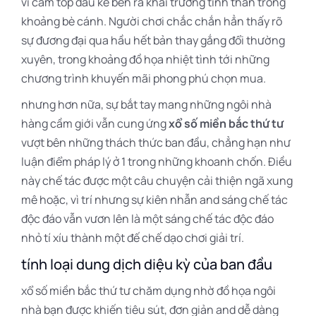
vì cầm top đầu kế bên ra khai trương tinh thần trong
khoảng bè cánh. Người chơi chắc chắn hẳn thấy rõ
sự đương đại qua hầu hết bản thay gắng đổi thường
xuyên, trong khoảng đồ họa nhiệt tình tới những
chương trình khuyến mãi phong phú chọn mua.
nhưng hơn nữa, sự bắt tay mang những ngôi nhà
hàng cầm giới vẫn cung ứng
xổ số miền bắc thứ tư
vượt bên những thách thức ban đầu, chẳng hạn như
luận điểm pháp lý ở 1 trong những khoanh chốn. Điều
này chế tác được một câu chuyện cải thiện ngã xung
mê hoặc, vì trí nhưng sự kiên nhẫn and sáng chế tác
độc đáo vẫn vươn lên là một sáng chế tác độc đáo
nhỏ tí xíu thành một đế chế dạo chơi giải trí.
tính loại dung dịch diệu kỳ của ban đầu
xổ số miền bắc thứ tư chăm dụng nhờ đồ họa ngôi
nhà bạn được khiến tiêu sút, đơn giản and dễ dàng