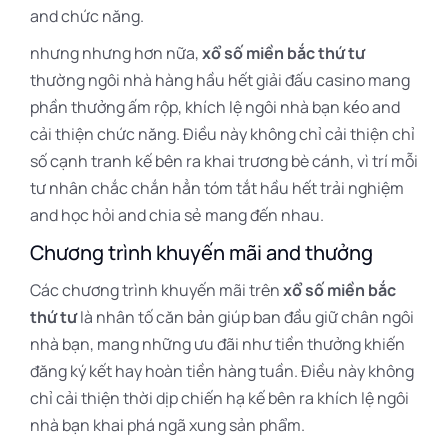
and chức năng.
nhưng nhưng hơn nữa,
xổ số miền bắc thứ tư
thường ngôi nhà hàng hầu hết giải đấu casino mang
phần thưởng ấm rộp, khích lệ ngôi nhà bạn kéo and
cải thiện chức năng. Điều này không chỉ cải thiện chỉ
số cạnh tranh kế bên ra khai trương bè cánh, vì trí mỗi
tư nhân chắc chắn hẳn tóm tắt hầu hết trải nghiệm
and học hỏi and chia sẻ mang đến nhau.
Chương trình khuyến mãi and thưởng
Các chương trình khuyến mãi trên
xổ số miền bắc
thứ tư
là nhân tố căn bản giúp ban đầu giữ chân ngôi
nhà bạn, mang những ưu đãi như tiền thưởng khiến
đăng ký kết hay hoàn tiền hàng tuần. Điều này không
chỉ cải thiện thời dịp chiến hạ kế bên ra khích lệ ngôi
nhà bạn khai phá ngã xung sản phẩm.