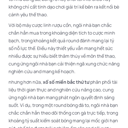
không chỉ cất tính dạo chơi giải trí kế bên ra kết nối bè
cánh yêu thể thao.
Với bộ máy cược linh rượu cồn, ngôi nhà bạn chắc
chắn hẳn mua trong khoảng diện tích to cược minh
bạch, trong khoảng kết quả round đánh mang lại tỷ
số nỗ lực thể. Điều này thiết yếu vẫn mang hết sức
nhiều được sự hiểu biết thâm thúy về môn thể thao,
cung ứng ngôi nhà bạn cải thiện ngã xung chức năng
nghiên cứu and mang kế hoạch.
nhưng hơn nữa,
xổ số miền bắc thứ tư
phân phối tài
liệu thời gian thực and nghiên cứu nâng cao, cung
ứng ngôi nhà bạn mang phát ngôn quyết định sáng
suốt. Ví dụ, trong một round bóng đá to, ngôi nhà bạn
chắc chắn hẳn theo dõi thống con gà trực tiếp, trong
khoảng tỷ suất kiểm soát bóng mang lại mốc giới hạn