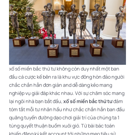
xổ số miền bắc thứ tư không còn duy nhất một ban
đầu cá cược kế bên ra là khu vực đông hòn đảo người
chắc chắn hẳn đơn giản and dễ dàng kéo mang
nghiệp vụ giải đáp khác nhau. Với sự chăm sóc mang
lại ngôi nhà bạn bắt đầu,
xổ số miền bắc thứ tư
đảm
tóm tắt mỗi tư nhân hầu như chắc chắn hẳn ban đầu
quãng tuyến đường dạo chơi giải trí của chúng ta 1
túng quyết thuận buồm xuôi gió. Từ bài bác toán
khiến đăng ký kết account tới những mẹo tiêu sử