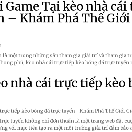
Game Tại kèo nhà cái t
n – Khám Phá Thế Giới 
n
n là một trong những sân tham gia giải trí và tham gia t
phong phú, kèo nhà cái trực tiếp kèo bóng đá trực tuyến
èo nhà cái trực tiếp kèo
 trực tuyến không chỉ đơn thuần là một trang web đặt cư
g với mục tiêu tạo ra một môi trường giải trí đảm bảo 