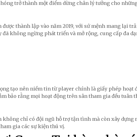
 chóng trở thành một điểm dừng chân lý tưởng cho những
ến được thành lập vào năm 2019, với sứ mệnh mang lại trả
y đã không ngừng phát triển và mở rộng, cung cấp đa dạn
ng tạo nên niềm tin từ player chính là giấy phép hoạt đ
ảm bảo rằng mọi hoạt động trên sân tham gia đều tuân th
ến không chỉ có đội ngũ hỗ trợ tận tình mà còn xây dựn
tham gia các sự kiện thú vị.