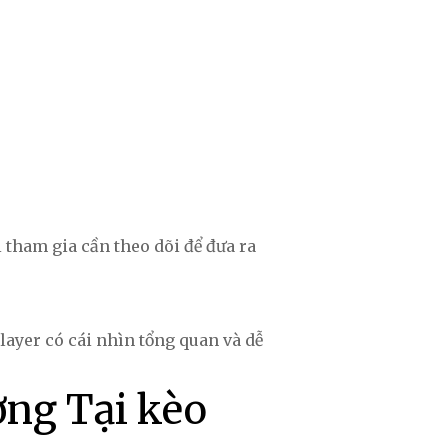
 tham gia cần theo dõi để đưa ra
layer có cái nhìn tổng quan và dễ
ng Tại kèo