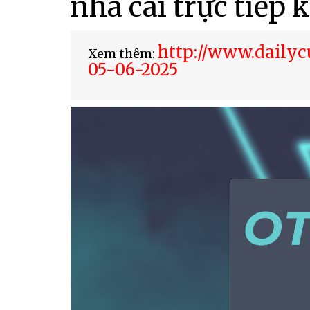
nhà cái trực tiếp 
http://www.daily
Xem thêm:
05-06-2025