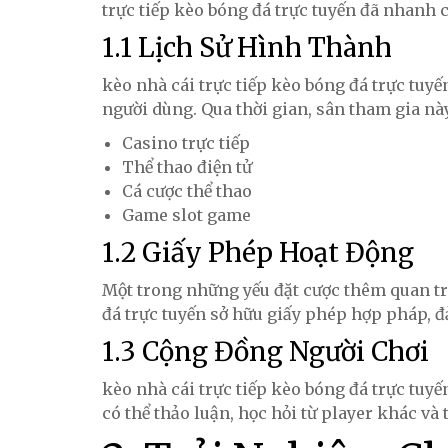
trực tiếp kèo bóng đá trực tuyến đã nhanh
1.1 Lịch Sử Hình Thành
kèo nhà cái trực tiếp kèo bóng đá trực tuy
người dùng. Qua thời gian, sân tham gia nà
Casino trực tiếp
Thể thao điện tử
Cá cược thể thao
Game slot game
1.2 Giấy Phép Hoạt Động
Một trong những yếu đặt cược thêm quan trọ
đá trực tuyến sở hữu giấy phép hợp pháp, đ
1.3 Cộng Đồng Người Chơi
kèo nhà cái trực tiếp kèo bóng đá trực tuy
có thể thảo luận, học hỏi từ player khác và 