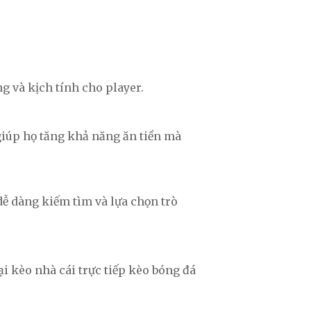
g và kịch tính cho player.
 giúp họ tăng khả năng ăn tiền mà
 dễ dàng kiếm tìm và lựa chọn trò
i kèo nhà cái trực tiếp kèo bóng đá