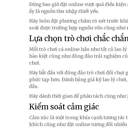
Đừng bao giờ đặt online vượt quá điều kiện 
ấy là nguồn thu nhập thiết yếu.
Hãy luôn đặt phương châm rõ nét trước khi 
soát được trường hợp nguồn vốn cũng như 
Lựa chọn trò chơi chắc chắ
Mỗi trò chơi cá online hầu như tất cả lao l
hào kiệt cũng như đông đảo trải nghiệm của
chơi.
Hãy bắt đầu với đông đảo trò chơi đối chọi
phức tạp hơn. Đánh bảng giá kỹ lao lý chơi
đầu.
Hãy dành thời gian để phân tách cũng như p
Kiểm soát cảm giác
Cảm xúc là một trong khía cạnh tương tác 
khích cũng như đặt online tương đối nhiều 