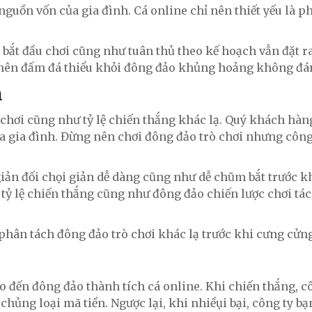
nguồn vốn của gia đình. Cá online chỉ nên thiết yếu là p
bắt đầu chơi cũng như tuân thủ theo kế hoạch vẫn đặt r
nên đấm đá thiểu khỏi đông đảo khủng hoảng không đán
n
ý chơi cũng như tỷ lệ chiến thắng khác lạ. Quý khách hàn
 gia đình. Đừng nên chơi đông đảo trò chơi nhưng công 
 giản đối chọi giản dễ dàng cũng như dễ chũm bắt trước k
, tỷ lệ chiến thắng cũng như đông đảo chiến lược chơi tá
hân tách đông đảo trò chơi khác lạ trước khi cưng cửng
to đến đông đảo thành tích cá online. Khi chiến thắng, 
chủng loại mã tiền. Ngược lại, khi nhiềụi bại, công ty