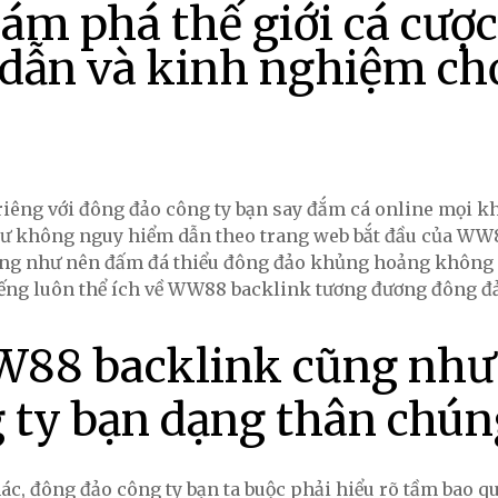
m phá thế giới cá cược
dẫn và kinh nghiệm ch
iêng với đông đảo công ty bạn say đắm cá online mọi khi
ư không nguy hiểm dẫn theo trang web bắt đầu của WW8
ũng như nên đấm đá thiểu đông đảo khủng hoảng không đ
iếng luôn thể ích về WW88 backlink tương đương đông đ
W88 backlink cũng như
g ty bạn dạng thân chú
ác, đông đảo công ty bạn ta buộc phải hiểu rõ tầm bao q