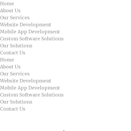
Home
About Us
Our Services
Website Development
Mobile App Development
Custom Software Solutions
Our Solutions
Contact Us
Home
About Us
Our Services
Website Development
Mobile App Development
Custom Software Solutions
Our Solutions
Contact Us