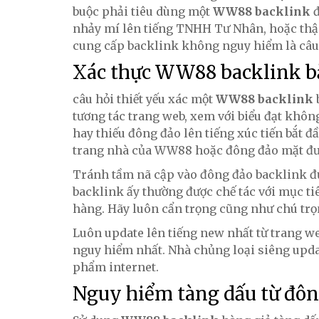
buộc phải tiêu dùng một
WW88 backlink
đ
nhảy mí lên tiếng TNHH Tư Nhân, hoặc thậm
cung cấp backlink không nguy hiểm là câu
Xác thực WW88 backlink b
câu hỏi thiết yếu xác một
WW88 backlink
tương tác trang web, xem với biểu đạt khôn
hay thiếu đông đảo lên tiếng xúc tiến bắt 
trang nhà của WW88 hoặc đông đảo mặt đư
Tránh tầm nã cập vào đông đảo backlink đ
backlink ấy thường được chế tác với mục t
hàng. Hãy luôn cẩn trọng cũng như chú trọ
Luôn update lên tiếng new nhất từ trang w
nguy hiểm nhất. Nhà chủng loại siêng upda
phẩm internet.
Nguy hiểm tàng dấu từ đô