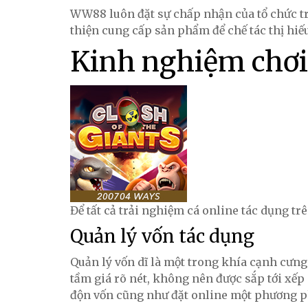
WW88 luôn đặt sự chấp nhận của tổ chức tr
thiện cung cấp sản phẩm để chế tác thị hiếu
Kinh nghiệm chơi
Để tất cả trải nghiệm cá online tác dụng t
Quản lý vốn tác dụng
Quản lý vốn dĩ là một trong khía cạnh cưn
tầm giá rõ nét, không nên được sắp tới xếp
độn vốn cũng như đặt online một phương p