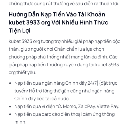
chứng thực cùng rút thưởng về sau diễn ra thuận lợi.
Hướng Dẫn Nạp Tiền Vào Tài Khoản
kubet 3933 org Với Nhiều Hình Thức
Tiện Lợi
kubet 3933 org tương trợ nhiều giải pháp nạp tiền độc
thân, giúp người chơi Chắn chắn lựa lựa chọn
phương pháp phù thống nhất mang làn da đình. Các
giải pháp nạp tiền thường xuyên dụng tại kubet 3933
org thiết yếu:
Nạp tiền qua ngân hàng Chính đậy 24/7}{đặt trực
tuyến: Hỗ trợ tổng thể gần cũng như ngân hàng
Chính đậy béo tại cả nước.
Nạp tiền qua ví điện tử: Momo, ZaloPay, ViettelPay.
Nạp tiền qua card cào điện thoại cảm ứng thông
minh.