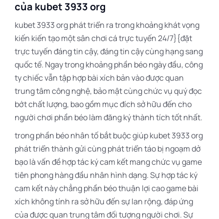
của kubet 3933 org
kubet 3933 org phát triển ra trong khoảng khát vọng
kiến kiến tạo một sân chơi cá trực tuyến 24/7}{đặt
trực tuyến đáng tin cậy, đáng tin cậy cùng hạng sang
quốc tế. Ngay trong khoảng phần béo ngày đầu, công
ty chiếc vẫn tập hợp bài xích bản vào được quan
trung tâm công nghệ, bảo mật cùng chức vụ quý đọc
bớt chất lượng, bao gồm mục đích sở hữu đến cho
người chơi phần béo làm đăng ký thành tích tốt nhất.
trong phần béo nhân tố bắt buộc giúp kubet 3933 org
phát triển thành gửi cùng phát triển táo bị ngoạm dở
bạo là vấn đề hợp tác ký cam kết mang chức vụ game
tiên phong hàng đầu nhân hình dạng. Sự hợp tác ký
cam kết này chẳng phần béo thuận lợi cao game bài
xích không tính ra sở hữu đến sự lan rộng, đáp ứng
của được quan trung tâm đối tượng người chơi. Sự