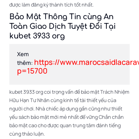
được làm đăng ký thành tích tốt nhất.
Bảo Mật Thông Tin cùng An
Toàn Giao Dịch Tuyệt Đối Tại
kubet 3933 org
Xem
https://www.marocsaidlacar
thêm:
p=15700
kubet 3933 org coi trọng vấn đề bảo mật Trách Nhiệm
Hữu Hạn Tư Nhân cùng kinh tế tài thiết yếu của
người chơi. Nhà chiếc áp dụng gần cũng như thiết
yếu sách bảo mật mới mẻ nhất để vững Chắn chắn
bảo mật cao cho được quan trung tâm đánh tiếng
cùng thảo luận.