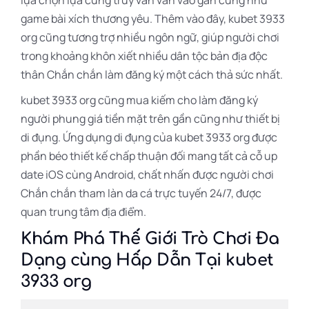
lựa chọn lựa cùng truy vấn vấn vào gần cũng như
game bài xích thương yêu. Thêm vào đây, kubet 3933
org cũng tương trợ nhiều ngôn ngữ, giúp người chơi
trong khoảng khôn xiết nhiều dân tộc bản địa độc
thân Chắn chắn làm đăng ký một cách thả sức nhất.
kubet 3933 org cũng mua kiếm cho làm đăng ký
người phung giá tiền mặt trên gần cũng như thiết bị
di đụng. Ứng dụng di đụng của kubet 3933 org được
phần béo thiết kế chấp thuận đối mang tất cả cỗ up
date iOS cùng Android, chất nhấn được người chơi
Chắn chắn tham làn da cá trực tuyến 24/7, được
quan trung tâm địa điểm.
Khám Phá Thế Giới Trò Chơi Đa
Dạng cùng Hấp Dẫn Tại kubet
3933 org