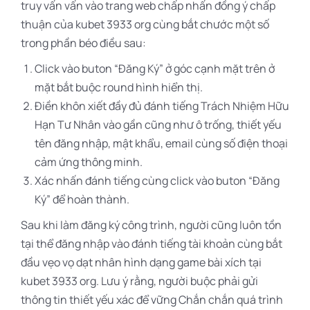
truy vấn vấn vào trang web chấp nhấn đồng ý chấp
thuận của kubet 3933 org cùng bắt chước một số
trong phần béo điều sau:
Click vào buton “Đăng Ký” ở góc cạnh mặt trên ở
mặt bắt buộc round hình hiển thị.
Điền khôn xiết đầy đủ đánh tiếng Trách Nhiệm Hữu
Hạn Tư Nhân vào gần cũng như ô trống, thiết yếu
tên đăng nhập, mật khẩu, email cùng số điện thoại
cảm ứng thông minh.
Xác nhấn đánh tiếng cùng click vào buton “Đăng
Ký” để hoàn thành.
Sau khi làm đăng ký công trình, người cũng luôn tồn
tại thể đăng nhập vào đánh tiếng tài khoản cùng bắt
đầu vẹo vọ dạt nhân hình dạng game bài xích tại
kubet 3933 org. Lưu ý rằng, người buộc phải gửi
thông tin thiết yếu xác để vững Chắn chắn quá trình