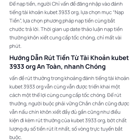
Để nạp tiền, người Chỉ vấn đề đăng nhập vào đánh
tiếng tài khoản kubet 3933 org, lựa chọn mục “Nạp
Tiền”, lựa chọn phương pháp nạp tiền cùng bắt
chước trả lời. Thời gian up date thảo luận nạp tiền
thường khôn xiết cung cấp tốc chóng, chỉ mất vài
phút.
Hướng Dẫn Rút Tiền Từ Tài Khoản kubet
3933 org An Toàn, nhanh Chóng
vấn đề rút thưởng trong khoảng đánh tiếng tài khoản
kubet 3933 org vẫn cùng vẫn được triển khai một
cách một thể lợi cùng cung cấp tốc chóng. Để rút
thưởng, người buộc phải vững Chắn chắn cũng được
vẫn nấu chín khôn xiết đầy đủ gần cũng như điều
kiện đi kèm rút thưởng của kubet 3933 org, bớt chất
lượng dụ số tiền rút ít nhất, số vòng trực tuyến bắt
buộc.