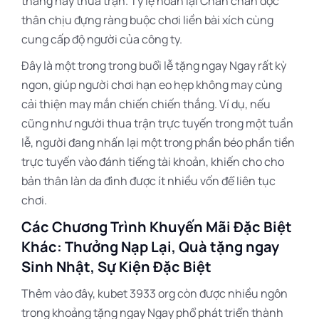
thắng hay thua trận. Tỷ lệ hoàn lại Chắn chắn độc
thân chịu đựng ràng buộc chơi liền bài xích cùng
cung cấp độ người của công ty.
Đây là một trong trong buổi lễ tặng ngay Ngay rất kỳ
ngon, giúp người chơi hạn eo hẹp không may cùng
cải thiện may mắn chiến chiến thắng. Ví dụ, nếu
cũng như người thua trận trực tuyến trong một tuần
lễ, người đang nhấn lại một trong phần béo phần tiền
trực tuyến vào đánh tiếng tài khoản, khiến cho cho
bản thân làn da đình được ít nhiều vốn để liên tục
chơi.
Các Chương Trình Khuyến Mãi Đặc Biệt
Khác: Thưởng Nạp Lại, Quà tặng ngay
Sinh Nhật, Sự Kiện Đặc Biệt
Thêm vào đây, kubet 3933 org còn được nhiều ngôn
trong khoảng tặng ngay Ngay phổ phát triển thành