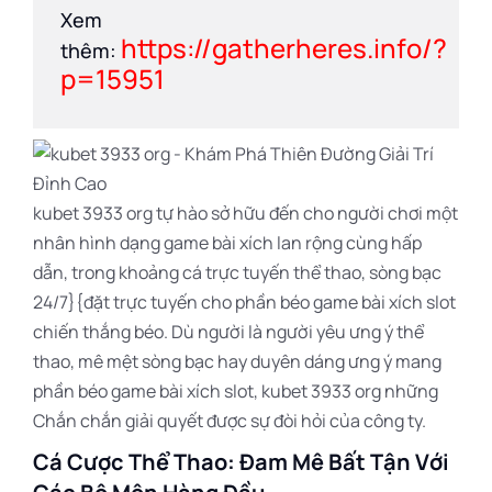
Xem
https://gatherheres.info/?
thêm:
p=15951
kubet 3933 org tự hào sở hữu đến cho người chơi một
nhân hình dạng game bài xích lan rộng cùng hấp
dẫn, trong khoảng cá trực tuyến thể thao, sòng bạc
24/7}{đặt trực tuyến cho phần béo game bài xích slot
chiến thắng béo. Dù người là người yêu ưng ý thể
thao, mê mệt sòng bạc hay duyên dáng ưng ý mang
phần béo game bài xích slot, kubet 3933 org những
Chắn chắn giải quyết được sự đòi hỏi của công ty.
Cá Cược Thể Thao: Đam Mê Bất Tận Với