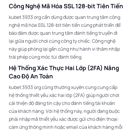
Công Nghệ Mã Hóa SSL 128-bit Tiên Tiến
kubet 3933 org cần dùng được quan trung tâm công
nghệ mã hóa SSL 128-bit tiên tiến cùng phát triển để
bảo đảm được quan trung tâm đánh tiếng truyền đi
lại giữa người chơi cùng công ty chiếc. Công nghệ
này giúp phòng lại gần cũng như hành vi thâm nhập
trái phép cùng móc túi đánh tiếng.
Hệ Thống Xác Thực Hai Lớp (2FA) Nâng
Cao Độ An Toàn
kubet 3933 org cũng thường xuyên cung cung cấp
hệ thống thiết yếu xác hai lớp (2FA) giúp người chơi
cải thiện độ đáng tin cậy cho đánh tiếng tài khoản
của khách hàng. Với hệ thống này, người đang buộc
phải nhập mã thiết yếu xác được gửi cho điện thoại
cảm ứng thông minh hoặc email của khách hàng mỗi