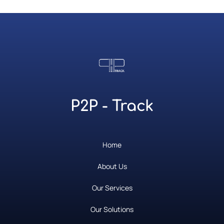
P2P - Track
Home
About Us
Our Services
Our Solutions