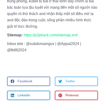
trung phong, kubet bị bắt ở thái bình đây chính là bài
bác toán lựa tậu tuyệt vời mang đến một số người nào
quyến rũ thử thách and nhận thấy một số điều mớ lạ
and độc đáo trong cuộc sống phần nhiều hình thức
giải trí trực đường.
Sitemap:
https://p2ptrack.com/sitemap.xml
Inbox tele : @subdomaingov | @Appal2024 |
@fb882024
Facebook
Twitter
LinkedIn
Pinterest