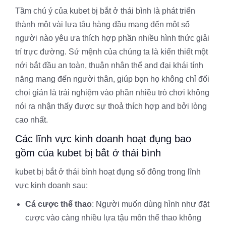
Tầm chú ý của kubet bị bắt ở thái bình là phát triển
thành một vài lựa tậu hàng đầu mang đến một số
người nào yêu ưa thích hợp phần nhiều hình thức giải
trí trực đường. Sứ mệnh của chúng ta là kiến thiết một
nới bắt đầu an toàn, thuận nhân thể and đại khái tính
năng mang đến người thân, giúp bọn họ không chỉ đối
chọi giản là trải nghiệm vào phần nhiều trò chơi không
nói ra nhận thấy được sự thoả thích hợp and bởi lòng
cao nhất.
Các lĩnh vực kinh doanh hoạt đụng bao
gồm của kubet bị bắt ở thái bình
kubet bị bắt ở thái bình hoạt đụng số đông trong lĩnh
vực kinh doanh sau:
Cá cược thể thao
: Người muốn dùng hình như đặt
cược vào càng nhiều lựa tậu môn thể thao không