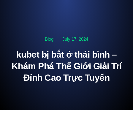
Blog
July 17, 2024
kubet bị bắt ở thái bình –
Khám Phá Thế Giới Giải Trí
Đỉnh Cao Trực Tuyến