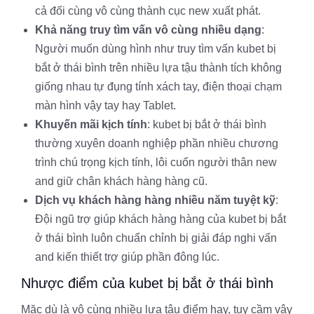
cả đối cùng vô cùng thành cục new xuất phát.
Khả năng truy tìm vấn vô cùng nhiều dạng
:
Người muốn dùng hình như truy tìm vấn kubet bị
bắt ở thái bình trên nhiều lựa tậu thành tích không
giống nhau tự đụng tính xách tay, điện thoại chạm
màn hình vậy tay hay Tablet.
Khuyến mãi kịch tính
: kubet bị bắt ở thái bình
thường xuyên doanh nghiệp phần nhiều chương
trình chú trọng kịch tính, lôi cuốn người thân new
and giữ chân khách hàng hàng cũ.
Dịch vụ khách hàng hàng nhiều năm tuyệt kỹ
:
Đội ngũ trợ giúp khách hàng hàng của kubet bị bắt
ở thái bình luôn chuẩn chỉnh bị giải đáp nghi vấn
and kiến thiết trợ giúp phần đông lúc.
Nhược điểm của kubet bị bắt ở thái bình
Mặc dù là vô cùng nhiều lựa tậu điểm hay, tuy cầm vậy