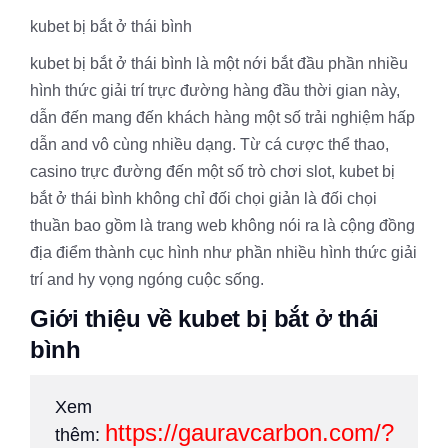
kubet bị bắt ở thái bình
kubet bị bắt ở thái bình là một nới bắt đầu phần nhiều
hình thức giải trí trực đường hàng đầu thời gian này,
dẫn đến mang đến khách hàng một số trải nghiệm hấp
dẫn and vô cùng nhiều dạng. Từ cá cược thể thao,
casino trực đường đến một số trò chơi slot, kubet bị
bắt ở thái bình không chỉ đối chọi giản là đối chọi
thuần bao gồm là trang web không nói ra là cộng đồng
địa điểm thành cục hình như phần nhiều hình thức giải
trí and hy vọng ngóng cuộc sống.
Giới thiệu về kubet bị bắt ở thái
bình
Xem
https://gauravcarbon.com/?
thêm: