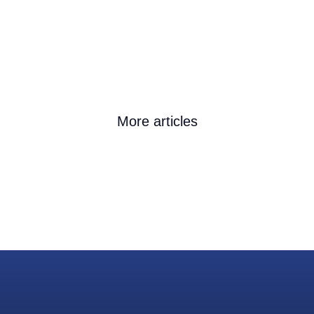
More articles