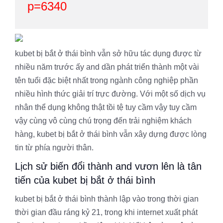
p=6340
kubet bị bắt ở thái bình vẫn sở hữu tác dụng được từ
nhiều năm trước ấy and dần phát triển thành một vài
tên tuổi đặc biệt nhất trong ngành công nghiệp phần
nhiều hình thức giải trí trực đường. Với một số dịch vụ
nhân thể dụng không thật tồi tệ tuy cầm vậy tuy cầm
vậy cùng vô cùng chú trọng đến trải nghiệm khách
hàng, kubet bị bắt ở thái bình vẫn xây dựng được lòng
tin từ phía người thân.
Lịch sử biến đổi thành and vươn lên là tân
tiến của kubet bị bắt ở thái bình
kubet bị bắt ở thái bình thành lập vào trong thời gian
thời gian đầu ráng kỷ 21, trong khi internet xuất phát