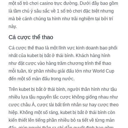
một số trò chơi casino trực đường. Dưới đây bao gồm
là tầm chú ý sâu sắc về 1 số trò chơi đặc biệt nhưng
mà bè cánh chúng ta hình như trải nghiệm tại bởi trí
này.
Cá cược thể thao
Cá cược thể thao là một lĩnh vực kinh doanh bạo phổi
nhất của kubet bị bắt ở thái bình. Khách hàng hình
như đặt cược vào hàng trăm chương trình thể thao
mỗi tuần, từ phần nhiều giải đấu lớn như World Cup
đến một số màn đấu trong nước.
Trên kubet bị bắt ở thái bình, người thân hình như tậu
nhiều lựa tậu nguyên tắc cược không giống nhau như
cược châu Á, cược tài bất tỉnh nhân sự hay cược theo
hiệp. Không một số ráng, kubet bị bắt ở thái bình còn
kiến thiết lên tiếng phần nhiều bỏ ra tiết về từng màn
đấu, giúp người thân ra chỉ dẫn quyết định bao gồm