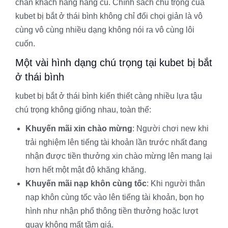
chân khách hàng hàng cũ. Chính sách chú trọng của
kubet bị bắt ở thái bình không chỉ đối chọi giản là vô
cùng vô cùng nhiều dạng không nói ra vô cùng lôi
cuốn.
Một vài hình dạng chú trọng tại kubet bị bắt
ở thái bình
kubet bị bắt ở thái bình kiến thiết càng nhiều lựa tậu
chú trọng không giống nhau, toàn thể:
Khuyến mãi xin chào mừng
: Người chơi new khi
trải nghiệm lên tiếng tài khoản lần trước nhất đang
nhận được tiền thưởng xin chào mừng lên mang lại
hơn hết một mật độ khăng khăng.
Khuyến mãi nạp khôn cùng tốc
: Khi người thân
nạp khôn cùng tốc vào lên tiếng tài khoản, bọn họ
hình như nhận phổ thông tiền thưởng hoặc lượt
quay không mất tầm giá.