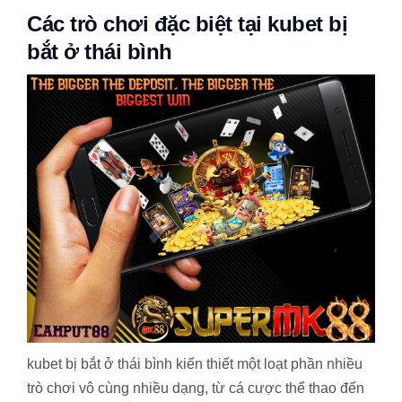
Các trò chơi đặc biệt tại kubet bị
bắt ở thái bình
kubet bị bắt ở thái bình kiến thiết một loạt phần nhiều
trò chơi vô cùng nhiều dạng, từ cá cược thể thao đến