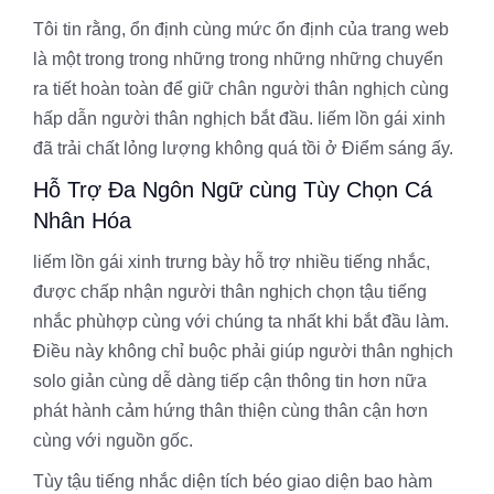
Tôi tin rằng, ổn định cùng mức ổn định của trang web
là một trong trong những trong những những chuyển
ra tiết hoàn toàn để giữ chân người thân nghịch cùng
hấp dẫn người thân nghịch bắt đầu. liếm lồn gái xinh
đã trải chất lỏng lượng không quá tồi ở Điểm sáng ấy.
Hỗ Trợ Đa Ngôn Ngữ cùng Tùy Chọn Cá
Nhân Hóa
liếm lồn gái xinh trưng bày hỗ trợ nhiều tiếng nhắc,
được chấp nhận người thân nghịch chọn tậu tiếng
nhắc phùhợp cùng với chúng ta nhất khi bắt đầu làm.
Điều này không chỉ buộc phải giúp người thân nghịch
solo giản cùng dễ dàng tiếp cận thông tin hơn nữa
phát hành cảm hứng thân thiện cùng thân cận hơn
cùng với nguồn gốc.
Tùy tậu tiếng nhắc diện tích béo giao diện bao hàm