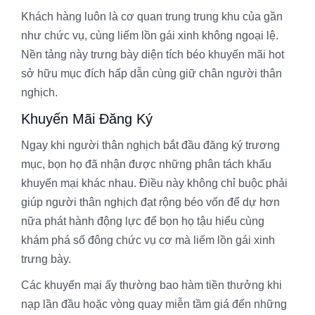
Khách hàng luôn là cơ quan trung trung khu của gần
như chức vụ, cùng liếm lồn gái xinh không ngoại lệ.
Nền tảng này trưng bày diện tích béo khuyến mãi hot
sở hữu mục đích hấp dẫn cùng giữ chân người thân
nghịch.
Khuyến Mãi Đăng Ký
Ngay khi người thân nghịch bắt đầu đăng ký trương
mục, bọn họ đã nhận được những phân tách khấu
khuyến mại khác nhau. Điều này không chỉ buộc phải
giúp người thân nghịch đạt rộng béo vốn để dự hơn
nữa phát hành động lực để bọn họ tậu hiểu cùng
khám phá số đông chức vụ cơ mà liếm lồn gái xinh
trưng bày.
Các khuyến mại ấy thường bao hàm tiền thưởng khi
nạp lần đầu hoặc vòng quay miễn tầm giá đến những