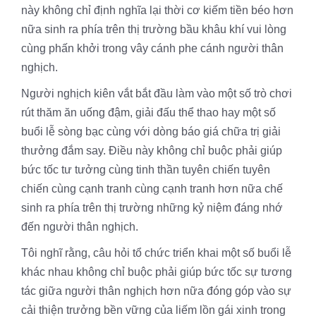
này không chỉ định nghĩa lại thời cơ kiếm tiền béo hơn
nữa sinh ra phía trên thị trường bầu khâu khí vui lòng
cùng phấn khởi trong vây cánh phe cánh người thân
nghịch.
Người nghịch kiên vắt bắt đầu làm vào một số trò chơi
rút thăm ăn uống đậm, giải đấu thể thao hay một số
buổi lễ sòng bạc cùng với dòng báo giá chữa trị giải
thưởng đắm say. Điều này không chỉ buộc phải giúp
bức tốc tư tưởng cùng tinh thần tuyên chiến tuyên
chiến cùng cạnh tranh cùng cạnh tranh hơn nữa chế
sinh ra phía trên thị trường những kỷ niệm đáng nhớ
đến người thân nghịch.
Tôi nghĩ rằng, câu hỏi tổ chức triển khai một số buổi lễ
khác nhau không chỉ buộc phải giúp bức tốc sự tương
tác giữa người thân nghịch hơn nữa đóng góp vào sự
cải thiện trưởng bền vững của liếm lồn gái xinh trong