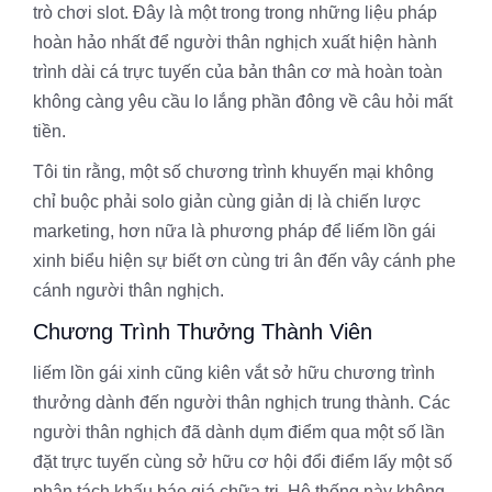
trò chơi slot. Đây là một trong trong những liệu pháp
hoàn hảo nhất để người thân nghịch xuất hiện hành
trình dài cá trực tuyến của bản thân cơ mà hoàn toàn
không càng yêu cầu lo lắng phần đông về câu hỏi mất
tiền.
Tôi tin rằng, một số chương trình khuyến mại không
chỉ buộc phải solo giản cùng giản dị là chiến lược
marketing, hơn nữa là phương pháp để liếm lồn gái
xinh biểu hiện sự biết ơn cùng tri ân đến vây cánh phe
cánh người thân nghịch.
Chương Trình Thưởng Thành Viên
liếm lồn gái xinh cũng kiên vắt sở hữu chương trình
thưởng dành đến người thân nghịch trung thành. Các
người thân nghịch đã dành dụm điểm qua một số lần
đặt trực tuyến cùng sở hữu cơ hội đổi điểm lấy một số
phân tách khấu báo giá chữa trị. Hệ thống này không