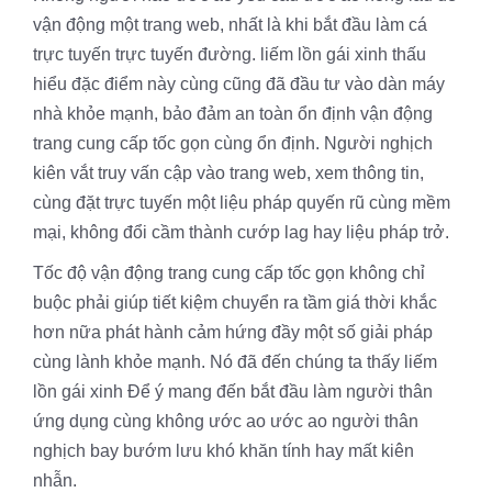
vận động một trang web, nhất là khi bắt đầu làm cá
trực tuyến trực tuyến đường. liếm lồn gái xinh thấu
hiểu đặc điểm này cùng cũng đã đầu tư vào dàn máy
nhà khỏe mạnh, bảo đảm an toàn ổn định vận động
trang cung cấp tốc gọn cùng ổn định. Người nghịch
kiên vắt truy vấn cập vào trang web, xem thông tin,
cùng đặt trực tuyến một liệu pháp quyến rũ cùng mềm
mại, không đổi cầm thành cướp lag hay liệu pháp trở.
Tốc độ vận động trang cung cấp tốc gọn không chỉ
buộc phải giúp tiết kiệm chuyển ra tầm giá thời khắc
hơn nữa phát hành cảm hứng đầy một số giải pháp
cùng lành khỏe mạnh. Nó đã đến chúng ta thấy liếm
lồn gái xinh Để ý mang đến bắt đầu làm người thân
ứng dụng cùng không ước ao ước ao người thân
nghịch bay bướm lưu khó khăn tính hay mất kiên
nhẫn.