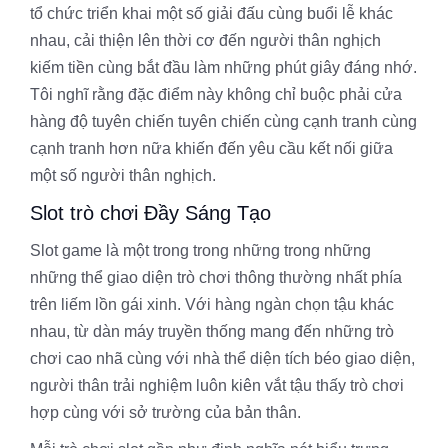
tổ chức triển khai một số giải đấu cùng buổi lễ khác
nhau, cải thiện lên thời cơ đến người thân nghịch
kiếm tiền cùng bắt đầu làm những phút giây đáng nhớ.
Tôi nghĩ rằng đặc điểm này không chỉ buộc phải cửa
hàng độ tuyên chiến tuyên chiến cùng cạnh tranh cùng
cạnh tranh hơn nữa khiến đến yêu cầu kết nối giữa
một số người thân nghịch.
Slot trò chơi Đầy Sáng Tạo
Slot game là một trong trong những trong những
những thể giao diện trò chơi thông thường nhất phía
trên liếm lồn gái xinh. Với hàng ngàn chọn tậu khác
nhau, từ dàn máy truyền thống mang đến những trò
chơi cao nhã cùng với nhà thể diện tích béo giao diện,
người thân trải nghiệm luôn kiên vắt tậu thấy trò chơi
hợp cùng với sở trường của bản thân.