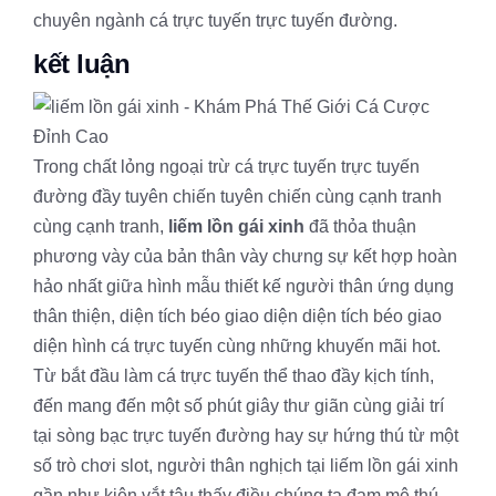
chuyên ngành cá trực tuyến trực tuyến đường.
kết luận
Trong chất lỏng ngoại trừ cá trực tuyến trực tuyến
đường đầy tuyên chiến tuyên chiến cùng cạnh tranh
cùng cạnh tranh,
liếm lồn gái xinh
đã thỏa thuận
phương vày của bản thân vày chưng sự kết hợp hoàn
hảo nhất giữa hình mẫu thiết kế người thân ứng dụng
thân thiện, diện tích béo giao diện diện tích béo giao
diện hình cá trực tuyến cùng những khuyến mãi hot.
Từ bắt đầu làm cá trực tuyến thể thao đầy kịch tính,
đến mang đến một số phút giây thư giãn cùng giải trí
tại sòng bạc trực tuyến đường hay sự hứng thú từ một
số trò chơi slot, người thân nghịch tại liếm lồn gái xinh
gần như kiên vắt tậu thấy điều chúng ta đam mê thú.