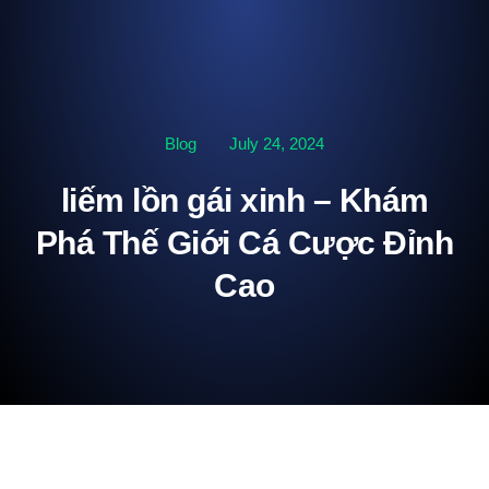
Blog
July 24, 2024
liếm lồn gái xinh – Khám
Phá Thế Giới Cá Cược Đỉnh
Cao