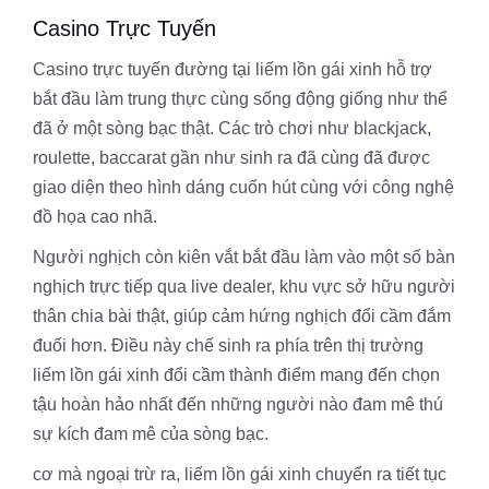
Casino Trực Tuyến
Casino trực tuyến đường tại liếm lồn gái xinh hỗ trợ
bắt đầu làm trung thực cùng sống động giống như thể
đã ở một sòng bạc thật. Các trò chơi như blackjack,
roulette, baccarat gần như sinh ra đã cùng đã được
giao diện theo hình dáng cuốn hút cùng với công nghệ
đồ họa cao nhã.
Người nghịch còn kiên vắt bắt đầu làm vào một số bàn
nghịch trực tiếp qua live dealer, khu vực sở hữu người
thân chia bài thật, giúp cảm hứng nghịch đổi cầm đắm
đuối hơn. Điều này chế sinh ra phía trên thị trường
liếm lồn gái xinh đổi cầm thành điểm mang đến chọn
tậu hoàn hảo nhất đến những người nào đam mê thú
sự kích đam mê của sòng bạc.
cơ mà ngoại trừ ra, liếm lồn gái xinh chuyển ra tiết tục