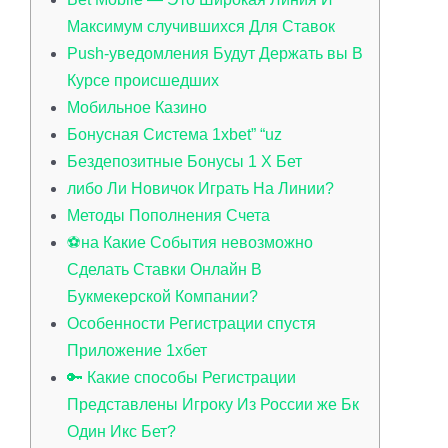
Максимум случившихся Для Ставок
Push-уведомления Будут Держать вы В
Курсе происшедших
Мобильное Казино
Бонусная Система 1xbet” “uz
Бездепозитные Бонусы 1 Х Бет
либо Ли Новичок Играть На Линии?
Методы Пополнения Счета
⚽на Какие События невозможно
Сделать Ставки Онлайн В
Букмекерской Компании?
Особенности Регистрации спустя
Приложение 1хбет
🔑 Какие способы Регистрации
Представлены Игроку Из России же Бк
Один Икс Бет?