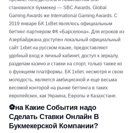
становился букмекер — SBC Awards, Global
Gaming Awards же International Gaming Awards. С
2019 январе БК 1xBet являлось официальным
беттинг-партнером ФК «Барселона». Для игроков из
Азербайджана доступен локальный официальный
сайт 1xbet на русском языке, предоставляют
удобный вход и личный кабинет, доступ к зеркалу,
разделам казино и ставки на спорт, только также ко
о функциям платформы. БК 1хбет, несмотря и свою
молодость, является амбициозной и еще весьма
весомой конторой на рынке беттинга в таких
европейских, как Украина, Европы и Казахстане.
⚽на Какие События надо
Сделать Ставки Онлайн В
Букмекерской Компании?