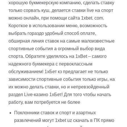
хорошую букмекерскую компанию, сделать ставку
только сорвать куш, делается ставки live на спорт
можно онлайн, при помощи сайта 1xbet. com.
Короткое в использовании меню, возможность
выбрать гораздо удобный способ оплате,
обширная линия ставок на самые малоизвестные
спортивные события а огромный выбор вида
спорта. Обратите уделялось на 1xBet – самого
надежного букмекера с первоклассным
обслуживанием! 1хБет кз предлагает не только
зависимости спортивные события только игры, на
их можно делать ставки, но и непревзойденный
раздел Live-казино 1хБет! Для того чтобы начать
работу, вам потребуется не более
Поклонники ставок и спорт и азартных
развлечений могут 1xbet uz скачать в ПК прямо