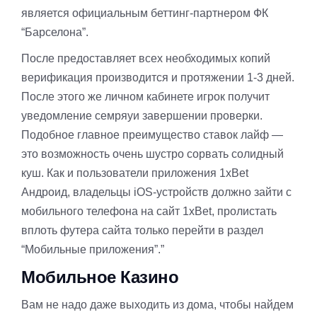
является официальным беттинг-партнером ФК
“Барселона”.
После предоставляет всех необходимых копий
верификация производится и протяжении 1-3 дней.
После этого же личном кабинете игрок получит
уведомление семряуи завершении проверки.
Подобное главное преимущество ставок лайф —
это возможность очень шустро сорвать солидный
куш. Как и пользователи приложения 1xBet
Андроид, владельцы iOS-устройств должно зайти с
мобильного телефона на сайт 1хBet, пролистать
вплоть футера сайта только перейти в раздел
“Мобильные приложения”.”
Мобильное Казино
Вам не надо даже выходить из дома, чтобы найдем