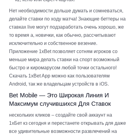
Нет необходимости дольше думать и сомневаться,
делайте ставки по ходу матча! Знающие беттеры на
ставках live могут подзаработать очень хорошо, же
то время а, новички, как обычно, рассчитывают
исключительно и собственное везение.
Приложение 1хBet позволяет сотням игроков со
меньше мира делать ставки на спорт возможный
быстро и киромарусом любой точки остального!
Скачать 1xBet App можно как пользователям
Android, так же владельцам устройств в iOS.
Bet Mobile — Это Широкая Линия И
Максимум случившихся Для Ставок
нескольких кликов – создайте свой аккаунт на
1хБет кз сегодня и перестанете открывать для даже
все удивительные возможности развлечений на