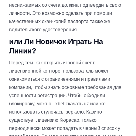
неснижаемых со счета должна подтвердить свою
личности. Это возможно сделать при помощи
качественных скан-копий паспорта также же
водительского удостоверения.
или Ли Новичок Играть На
Линии?
Перед тем, как открыть игровой счет в
лицензионной конторе, пользователь может
ознакомиться с ограничениями и правилами
компании, чтобы знать основные требования для
успешности регистрации. Чтобы обходили
блокировку, можно 1xbet скачать uz или же
использовать стулочасы зеркало. Казино
существует лицензию Кюрасао, только
периодически может попадать в черный список у