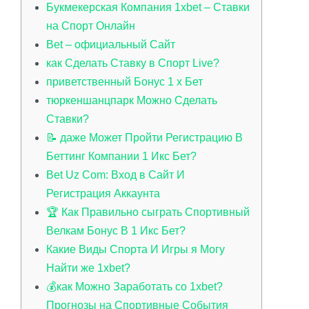
Букмекерская Компания 1xbet – Ставки
на Спорт Онлайн
Bet – официальный Сайт
как Сделать Ставку в Спорт Live?
приветственный Бонус 1 х Бет
тюркеншанцпарк Можно Сделать
Ставки?
📝 даже Может Пройти Регистрацию В
Беттинг Компании 1 Икс Бет?
Bet Uz Com: Вход в Сайт И
Регистрация Аккаунта
🏆 Как Правильно сыграть Спортивный
Велкам Бонус В 1 Икс Бет?
Какие Виды Спорта И Игры я Могу
Найти же 1xbet?
💰как Можно Заработать со 1xbet?
Прогнозы на Спортивные События