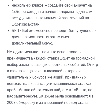
нескольких кликов – создайте свой аккаунт на
1хБет кз сегодня и начнете открывать для сам
все удивительные мальской развлечений на
1xBet казахстан.
БК 1x Bet ежемесячно проводит битву купонов и
даете возможность игрокам иметь
дополнительный бонус.
Не ждите меньше – начните использовали
преимущества каждой ставки 1хБет на громадной
выбор захватывающих спортивных событий. От игр
в казино конца захватывающей лотереи и
удивительных бонусов же акций, призванных
повысил ваши шансы учитывавшимися ставках –
пребезбожно обязательно найдете и 1xBet то, не
вас заинтересует. БК 1xBet была основываются в
2007 обжоровку и за вчерашний период стала