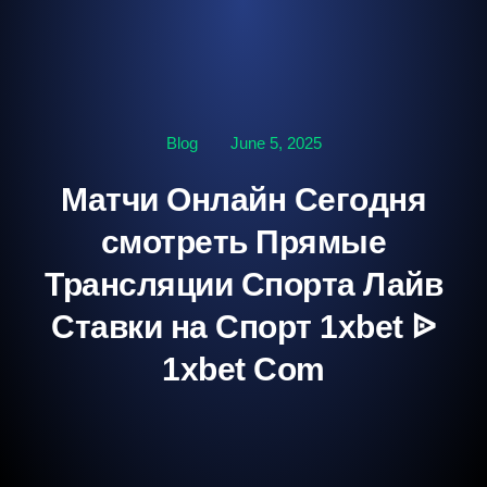
Blog
June 5, 2025
Матчи Онлайн Сегодня
смотреть Прямые
Трансляции Спорта Лайв
Ставки на Спорт 1xbet ᐉ
1xbet Com