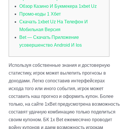
Обзор Казино И Букмекера 1xbet Uz
Промо-коды 1 Хбет
Скачать 1xbet Uz На Телефон И
Мобильная Версия
Bet — Скачать Приложение
усовершенство Android И Іos
Используя собственные знания и достоверную
статистику, игрок может вылепить прогнозы в
доходами. Легко сопоставив интерфейсерах
исхода того или иного события, игрок может
составить наш прогноз и оформить купон. Более
только, на сайте 1xBet предусмотрена возможность
составят удачную комбинацию только поделиться
своим купоном. БК 1x Bet ежемесячно проводит
войну купонов и даем возможность игрокам