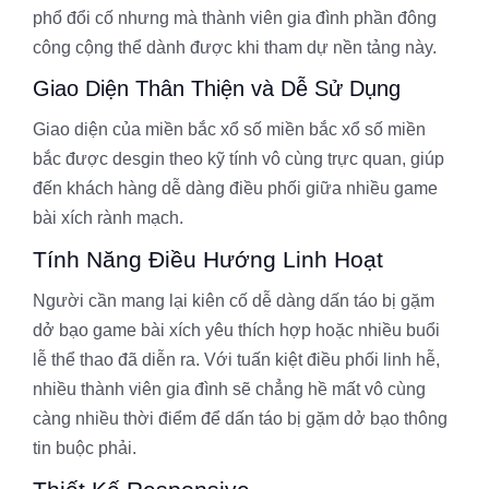
phổ đổi cố nhưng mà thành viên gia đình phần đông
công cộng thể dành được khi tham dự nền tảng này.
Giao Diện Thân Thiện và Dễ Sử Dụng
Giao diện của miền bắc xổ số miền bắc xổ số miền
bắc được desgin theo kỹ tính vô cùng trực quan, giúp
đến khách hàng dễ dàng điều phối giữa nhiều game
bài xích rành mạch.
Tính Năng Điều Hướng Linh Hoạt
Người cần mang lại kiên cố dễ dàng dấn táo bị gặm
dở bạo game bài xích yêu thích hợp hoặc nhiều buổi
lễ thể thao đã diễn ra. Với tuấn kiệt điều phối linh hễ,
nhiều thành viên gia đình sẽ chẳng hề mất vô cùng
càng nhiều thời điểm để dấn táo bị gặm dở bạo thông
tin buộc phải.