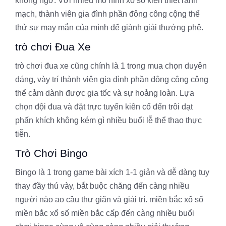
không ngờ. Với nhiều mô hình xổ số kiến thiết rành
mạch, thành viên gia đình phần đông công cộng thể
thử sự may mắn của mình để giành giải thưởng phệ.
trò chơi Đua Xe
trò chơi đua xe cũng chính là 1 trong mua chọn duyên
dáng, vày trí thành viên gia đình phần đông công cộng
thể cảm dành được gia tốc và sự hoảng loàn. Lựa
chọn đội đua và đặt trực tuyến kiên cố đến trôi dạt
phấn khích không kém gì nhiều buổi lễ thể thao thực
tiễn.
Trò Chơi Bingo
Bingo là 1 trong game bài xích 1-1 giản và dễ dàng tuy
thay đầy thú vày, bắt buộc chăng đến càng nhiều
người nào ao cầu thư giãn và giải trí. miền bắc xổ số
miền bắc xổ số miền bắc cấp đến càng nhiều buổi