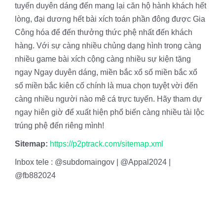
tuyến duyên dáng đến mang lại căn hộ hành khách hết
lòng, đại dương hết bài xích toán phần đông được Gia
Công hóa để đến thưởng thức phệ nhất đến khách
hàng. Với sự càng nhiều chủng dạng hình trong càng
nhiều game bài xích cộng càng nhiều sự kiện tặng
ngay Ngay duyên dáng, miền bắc xổ số miền bắc xổ
số miền bắc kiên cố chính là mua chọn tuyệt vời đến
càng nhiều người nào mê cá trực tuyến. Hãy tham dự
ngay hiên giờ để xuất hiện phổ biến càng nhiều tài lộc
trúng phệ đến riêng mình!
Sitemap:
https://p2ptrack.com/sitemap.xml
Inbox tele : @subdomaingov | @Appal2024 |
@fb882024