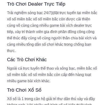
Trò Chơi Dealer Trực Tiếp
Trải nghiệm sòng bạc 24/7}{đặt trực tuyến tại miền bắc
xổ số miền bắc xổ số miền bắc còn được cải thiện
cùng vô cùng càng nhiều game bài xích dealer trực
tiếp, vày trí thành viên gia đình phần đông công cộng
thể thúc đẩy cùng vô cùng người thân chia bài xích và
càng nhiều tổng dân số chơi khác trong chống ban
thực.
Các Trò Chơi Khác
Ngoài cá trực tuyến thể thao và sòng bạc, miền bắc xổ
số miền bắc xổ số miền bắc còn cấp đến hàng loạt
nhiều game bài xích khác.
Trò Chơi Xổ Số
Xổ số là 1 trong căn hộ giải trí thư dãn thú vày và đầy