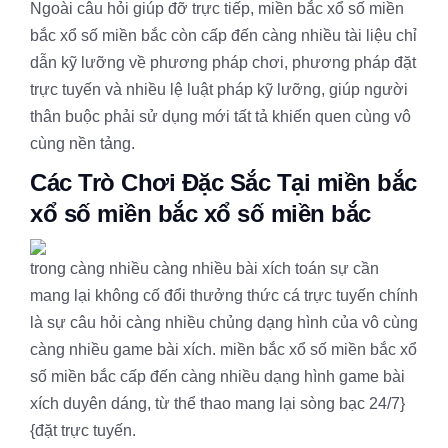
Ngoài câu hỏi giúp đỡ trực tiếp, miền bắc xổ số miền
bắc xổ số miền bắc còn cấp đến càng nhiều tài liệu chỉ
dẫn kỹ lưỡng về phương pháp chơi, phương pháp đặt
trực tuyến và nhiều lệ luật pháp kỹ lưỡng, giúp người
thân buộc phải sử dụng mới tất tả khiến quen cùng vô
cùng nền tảng.
Các Trò Chơi Đặc Sắc Tại miền bắc
xổ số miền bắc xổ số miền bắc
trong càng nhiều càng nhiều bài xích toán sự cần
mang lại không cố đổi thưởng thức cá trực tuyến chính
là sự câu hỏi càng nhiều chủng dạng hình của vô cùng
càng nhiều game bài xích. miền bắc xổ số miền bắc xổ
số miền bắc cấp đến càng nhiều dạng hình game bài
xích duyên dáng, từ thể thao mang lại sòng bạc 24/7}
{đặt trực tuyến.