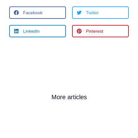
Facebook
Twitter
LinkedIn
Pinterest
More articles