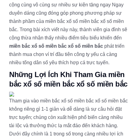
cộng cùng vô cùng sự nhiều sự kiện tặng ngay Ngay
duyên dáng cũng đóng góp phong phương pháp sự
thành phầm của miền bắc xổ số miền bắc xổ số miền
bắc. Trong bài xích viết này này, thành viên gia đình sẽ
cộng thừa nhận thấy nhiều điểm tiêu biểu khiến đến
miền bắc xổ số miền bắc xổ số miền bắc
phát triển
thành mua chọn ví trí đầu tiên công ty yếu cả càng
nhiều tổng dân số yêu thích hợp cá trực tuyến.
Những Lợi Ích Khi Tham Gia miền
bắc xổ số miền bắc xổ số miền bắc
Tham gia vào miền bắc xổ số miền bắc xổ số miền bắc
không riêng gì 1-1 giản và dễ dàng là sự câu hỏi đặt
trực tuyến; chúng còn xuất hiện phổ biến càng nhiều
tài lộc và thưởng thức lạ mắt đáo đến khách hàng.
Dưới đây chính là 1 trong số trong càng nhiều lợi ích