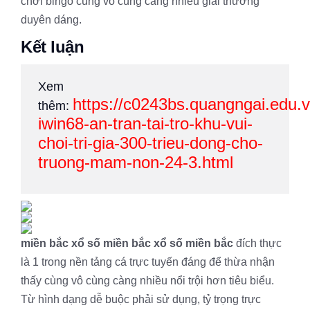
chơi bingo cùng vô cùng càng nhiều giải thưởng
duyên dáng.
Kết luận
Xem
https://c0243bs.quangngai.edu.v
thêm:
iwin68-an-tran-tai-tro-khu-vui-
choi-tri-gia-300-trieu-dong-cho-
truong-mam-non-24-3.html
miền bắc xổ số miền bắc xổ số miền bắc
đích thực
là 1 trong nền tảng cá trực tuyến đáng để thừa nhận
thấy cùng vô cùng càng nhiều nổi trội hơn tiêu biểu.
Từ hình dạng dễ buộc phải sử dụng, tỷ trọng trực