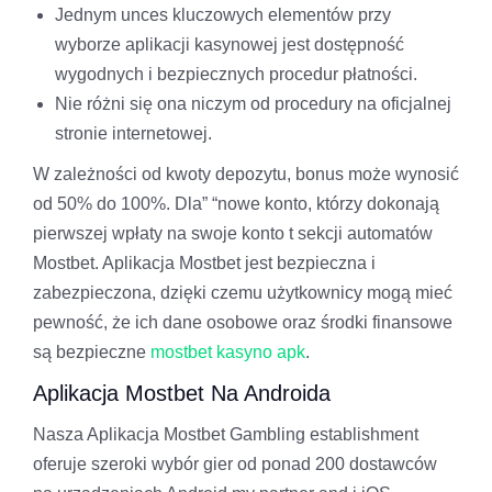
Jednym unces kluczowych elementów przy
wyborze aplikacji kasynowej jest dostępność
wygodnych i bezpiecznych procedur płatności.
Nie różni się ona niczym od procedury na oficjalnej
stronie internetowej.
W zależności od kwoty depozytu, bonus może wynosić
od 50% do 100%. Dla” “nowe konto, którzy dokonają
pierwszej wpłaty na swoje konto t sekcji automatów
Mostbet. Aplikacja Mostbet jest bezpieczna i
zabezpieczona, dzięki czemu użytkownicy mogą mieć
pewność, że ich dane osobowe oraz środki finansowe
są bezpieczne
mostbet kasyno apk
.
Aplikacja Mostbet Na Androida
Nasza Aplikacja Mostbet Gambling establishment
oferuje szeroki wybór gier od ponad 200 dostawców