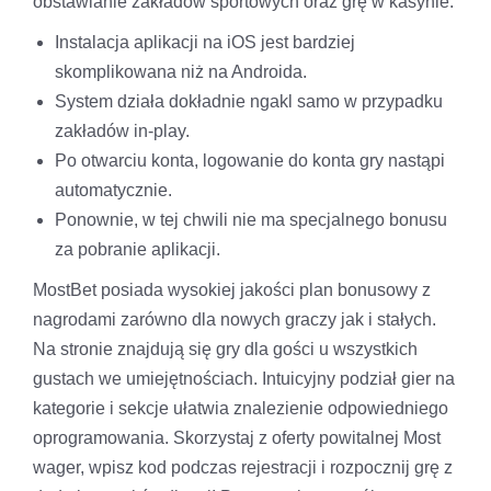
obstawianie zakładów sportowych oraz grę w kasynie.
Instalacja aplikacji na iOS jest bardziej
skomplikowana niż na Androida.
System działa dokładnie ngakl samo w przypadku
zakładów in-play.
Po otwarciu konta, logowanie do konta gry nastąpi
automatycznie.
Ponownie, w tej chwili nie ma specjalnego bonusu
za pobranie aplikacji.
MostBet posiada wysokiej jakości plan bonusowy z
nagrodami zarówno dla nowych graczy jak i stałych.
Na stronie znajdują się gry dla gości u wszystkich
gustach we umiejętnościach. Intuicyjny podział gier na
kategorie i sekcje ułatwia znalezienie odpowiedniego
oprogramowania. Skorzystaj z oferty powitalnej Most
wager, wpisz kod podczas rejestracji i rozpocznij grę z