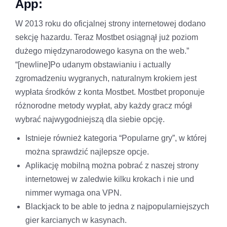
App:
W 2013 roku do oficjalnej strony internetowej dodano
sekcję hazardu. Teraz Mostbet osiągnął już poziom
dużego międzynarodowego kasyna on the web.”
“[newline]Po udanym obstawianiu i actually
zgromadzeniu wygranych, naturalnym krokiem jest
wypłata środków z konta Mostbet. Mostbet proponuje
różnorodne metody wypłat, aby każdy gracz mógł
wybrać najwygodniejszą dla siebie opcję.
Istnieje również kategoria “Popularne gry”, w której
można sprawdzić najlepsze opcje.
Aplikację mobilną można pobrać z naszej strony
internetowej w zaledwie kilku krokach i nie und
nimmer wymaga ona VPN.
Blackjack to be able to jedna z najpopularniejszych
gier karcianych w kasynach.