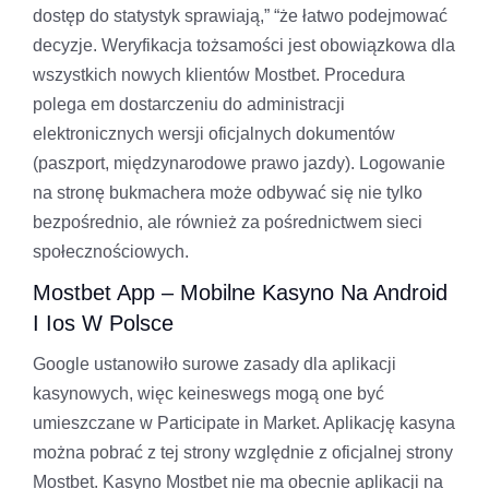
dostęp do statystyk sprawiają,” “że łatwo podejmować
decyzje. Weryfikacja tożsamości jest obowiązkowa dla
wszystkich nowych klientów Mostbet. Procedura
polega em dostarczeniu do administracji
elektronicznych wersji oficjalnych dokumentów
(paszport, międzynarodowe prawo jazdy). Logowanie
na stronę bukmachera może odbywać się nie tylko
bezpośrednio, ale również za pośrednictwem sieci
społecznościowych.
Mostbet App – Mobilne Kasyno Na Android
I Ios W Polsce
Google ustanowiło surowe zasady dla aplikacji
kasynowych, więc keineswegs mogą one być
umieszczane w Participate in Market. Aplikację kasyna
można pobrać z tej strony względnie z oficjalnej strony
Mostbet. Kasyno Mostbet nie ma obecnie aplikacji na