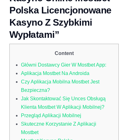
Polska Licencjonowane
Kasyno Z Szybkimi
Wypłatami”
Content
Główni Dostawcy Gier W Mostbet App:
Aplikacja Mostbet Na Androida
Czy Aplikacja Mobilna Mostbet Jest
Bezpieczna?
Jak Skontaktować Się Unces Obsługą
Klienta Mostbet W Aplikacji Mobilnej?
Przegląd Aplikacji Mobilnej
Skuteczne Korzystanie Z Aplikacji
Mostbet