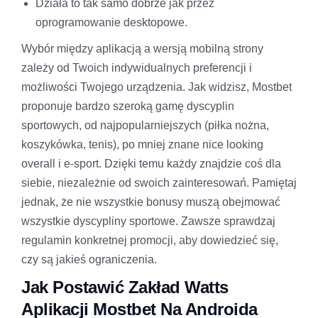
Działa to tak samo dobrze jak przez
oprogramowanie desktopowe.
Wybór między aplikacją a wersją mobilną strony
zależy od Twoich indywidualnych preferencji i
możliwości Twojego urządzenia. Jak widzisz, Mostbet
proponuje bardzo szeroką gamę dyscyplin
sportowych, od najpopularniejszych (piłka nożna,
koszykówka, tenis), po mniej znane nice looking
overall i e-sport. Dzięki temu każdy znajdzie coś dla
siebie, niezależnie od swoich zainteresowań. Pamiętaj
jednak, że nie wszystkie bonusy muszą obejmować
wszystkie dyscypliny sportowe. Zawsze sprawdzaj
regulamin konkretnej promocji, aby dowiedzieć się,
czy są jakieś ograniczenia.
Jak Postawić Zakład Watts
Aplikacji Mostbet Na Androida