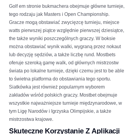
Golf em stronie bukmachera obejmuje główne turnieje,
tego rodzaju jak Masters i Open Championship.
Gracze mogą obstawiać zwycięzcę turnieju, miejsce
watts pierwszej piątce względnie pierwszej dziesiątce,
the także wyniki poszczególnych graczy. W boksie
można obstawiać wynik walki, wygraną przez nokaut
lub decyzję sędziów, a także liczbę rund. Mostbets
oferuje szeroką gamę walk, od głównych mistrzostw
świata po lokalne turnieje, dzięki czemu jest to be able
to świetna platforma do obstawiania tego sportu.
Siatkówka jest również popularnym wyborem
zakładów wśród polskich graczy. Mostbet obejmuje
wszystkie najważniejsze turnieje międzynarodowe, w
tym Ligę Narodów i Igrzyska Olimpijskie, a także
mistrzostwa krajowe.
Skuteczne Korzystanie Z Aplikacji