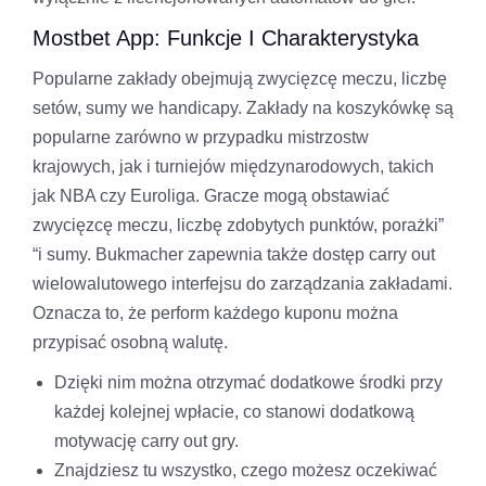
Mostbet App: Funkcje I Charakterystyka
Popularne zakłady obejmują zwycięzcę meczu, liczbę
setów, sumy we handicapy. Zakłady na koszykówkę są
popularne zarówno w przypadku mistrzostw
krajowych, jak i turniejów międzynarodowych, takich
jak NBA czy Euroliga. Gracze mogą obstawiać
zwycięzcę meczu, liczbę zdobytych punktów, porażki”
“i sumy. Bukmacher zapewnia także dostęp carry out
wielowalutowego interfejsu do zarządzania zakładami.
Oznacza to, że perform każdego kuponu można
przypisać osobną walutę.
Dzięki nim można otrzymać dodatkowe środki przy
każdej kolejnej wpłacie, co stanowi dodatkową
motywację carry out gry.
Znajdziesz tu wszystko, czego możesz oczekiwać