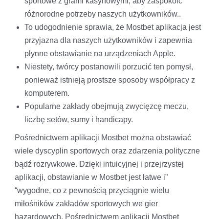
sportowe z grami kasynowymi, aby zaspokoić
różnorodne potrzeby naszych użytkowników..
To udogodnienie sprawia, że Mostbet aplikacja jest
przyjazna dla naszych użytkowników i zapewnia
płynne obstawianie na urządzeniach Apple.
Niestety, twórcy postanowili porzucić ten pomysł,
ponieważ istnieją prostsze sposoby współpracy z
komputerem.
Popularne zakłady obejmują zwycięzcę meczu,
liczbę setów, sumy i handicapy.
Pośrednictwem aplikacji Mostbet można obstawiać
wiele dyscyplin sportowych oraz zdarzenia polityczne
bądź rozrywkowe. Dzięki intuicyjnej i przejrzystej
aplikacji, obstawianie w Mostbet jest łatwe i”
“wygodne, co z pewnością przyciągnie wielu
miłośników zakładów sportowych we gier
hazardowych. Pośrednictwem aplikacji Mostbet