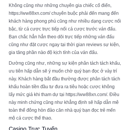
Không cũng như những chuyên gia chiếc cổ điển,
https://ww88xn.com/ chuyên buộc phải đến mang đến
khách hàng phong phú cũng như nhiều dạng cược nổi
bậc, từ cá cược trực tiếp nối cá cược trước ván đấu.
Bạn chắc hẳn hẳn theo dõi trực tiếp những ván đấu
cũng như đặt cược ngay tại thời gian reviews sự kiện,
gia tăng phần nào độ kịch tính của ván đấu.
Dường cũng như, những sự kiện phân tách tách khấu,
ưu tiên hấp dẫn sẽ ý muốn chờ quý bạn đọc ở vày trí
này. Khách hàng bắt đầu thường được phân tách tách
khấu hoàn tiền đầu tư đưa ra tiêu hoặc cược không
lấy mức giá khi tham dự tại https://ww88xn.com/. Điều
này minh chứng cũng như khẳng định sẽ hấp dẫn mê
toàn thể đông hòn đảo căn nhà quý bạn đọc trẻ mến
mộ cá cược thể thao.
Casino Trực Tuyến