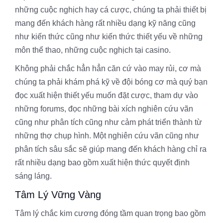
những cuộc nghịch hay cá cược, chúng ta phải thiết bị
mang đến khách hàng rất nhiều dạng kỹ năng cũng
như kiến thức cũng như kiến thức thiết yếu về những
môn thể thao, những cuộc nghịch tại casino.
Không phải chắc hẳn hẳn căn cứ vào may rủi, cơ mà
chúng ta phải khám phá kỹ về đội bóng cơ mà quý bạn
đọc xuất hiện thiết yếu muốn đặt cược, tham dự vào
những forums, đọc những bài xích nghiên cứu vãn
cũng như phân tích cũng như cảm phát triển thành từ
những thợ chụp hình. Một nghiên cứu vãn cũng như
phân tích sâu sắc sẽ giúp mang đến khách hàng chỉ ra
rất nhiều dạng bao gồm xuất hiện thức quyết định
sáng láng.
Tâm Lý Vững Vàng
Tâm lý chắc kim cương đóng tầm quan trọng bao gồm