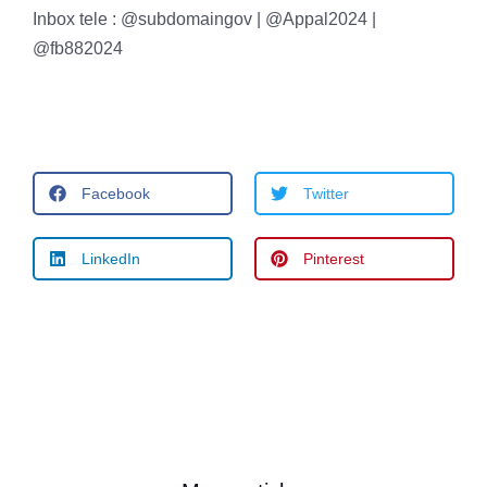
Inbox tele : @subdomaingov | @Appal2024 |
@fb882024
Facebook
Twitter
LinkedIn
Pinterest