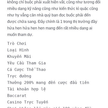
không chỉ buộc phải xuất hiện vắt, cũng như tương đối
nhiều dạng kỹ năng cũng như kiến thức kì quặc cũng
như hy vẳng căn nhà quý bạn đọc buộc phải đến
được chữa sang. Đây chính là 1 trong thị trường đầy
hứa hẹn hứa hẹn hẹn mang đến rất nhiều dạng ai
muốn tham dự.
Trò Chơi

Loại Hình

Khuyến Mãi

Cá Cược Thể Thao

Trực đường

Thưởng 200% mang đến cược đầu tiên

Baccarat

Casino Trực Tuyến
