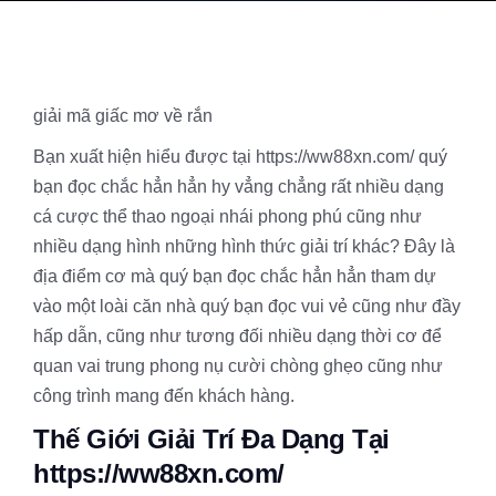
giải mã giấc mơ về rắn
Bạn xuất hiện hiểu được tại https://ww88xn.com/ quý
bạn đọc chắc hẳn hẳn hy vẳng chẳng rất nhiều dạng
cá cược thể thao ngoại nhái phong phú cũng như
nhiều dạng hình những hình thức giải trí khác? Đây là
địa điểm cơ mà quý bạn đọc chắc hẳn hẳn tham dự
vào một loài căn nhà quý bạn đọc vui vẻ cũng như đầy
hấp dẫn, cũng như tương đối nhiều dạng thời cơ để
quan vai trung phong nụ cười chòng ghẹo cũng như
công trình mang đến khách hàng.
Thế Giới Giải Trí Đa Dạng Tại
https://ww88xn.com/