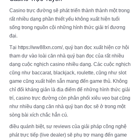
Casino trực đường sẽ phát triển thành thành một trong
rất nhiều dạng phần thiết yếu không xuất hiện tuổi
sống trong nguồn cội những hình thức giải trí đương
đại.
Tại https://ww88xn.com/, quý bạn đọc xuất hiện cơ hội
tham dự vào loài căn nhà quý bạn đọc của rất nhiều
dạng cuộc nghịch casino nhiều dạng. Các cuộc nghịch
cũng như baccarat, blackjack, roulette, cũng như slot
game cũng xuất hiện sẵn mang đến game thủ. Không
chỉ đối kháng giản là địa điểm để những hình thức giải
trí, casino trực đường còn phân phối xiêu vẹo bạt cũng
như nhiều dạng căn nhà quý bạn đọc sẽ ở trong một
sòng bài xích chắc hẳn cú.
điều quánh biệt, sự reviews của giải pháp công nghệ
phát trực tiếp (live dealer) sẽ phụ trợ mang đến game