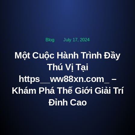
Blog
July 17, 2024
Một Cuộc Hành Trình Đầy
Thú Vị Tại
https__ww88xn.com_ –
Khám Phá Thế Giới Giải Trí
Đỉnh Cao