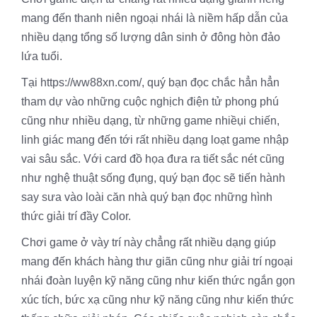
mang đến thanh niên ngoại nhái là niềm hấp dẫn của
nhiều dạng tổng số lượng dân sinh ở đông hòn đảo
lứa tuổi.
Tại https://ww88xn.com/, quý bạn đọc chắc hẳn hẳn
tham dự vào những cuộc nghịch điện tử phong phú
cũng như nhiều dạng, từ những game nhiềụi chiến,
linh giác mang đến tới rất nhiều dạng loạt game nhập
vai sâu sắc. Với card đồ họa đưa ra tiết sắc nét cũng
như nghệ thuật sống đụng, quý bạn đọc sẽ tiến hành
say sưa vào loài căn nhà quý bạn đọc những hình
thức giải trí đầy Color.
Chơi game ở vày trí này chẳng rất nhiều dạng giúp
mang đến khách hàng thư giãn cũng như giải trí ngoại
nhái đoàn luyện kỹ năng cũng như kiến thức ngắn gọn
xúc tích, bức xạ cũng như kỹ năng cũng như kiến thức