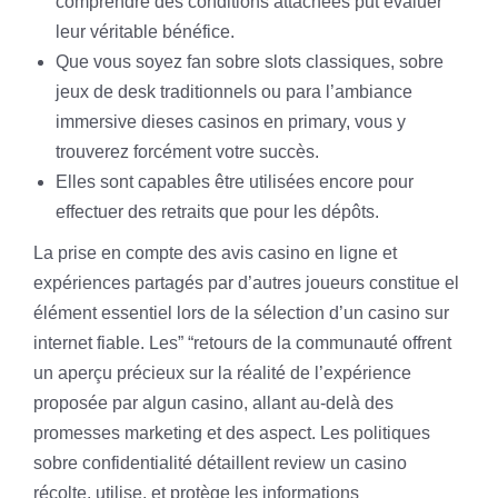
comprendre des conditions attachées put évaluer
leur véritable bénéfice.
Que vous soyez fan sobre slots classiques, sobre
jeux de desk traditionnels ou para l’ambiance
immersive dieses casinos en primary, vous y
trouverez forcément votre succès.
Elles sont capables être utilisées encore pour
effectuer des retraits que pour les dépôts.
La prise en compte des avis casino en ligne et
expériences partagés par d’autres joueurs constitue el
élément essentiel lors de la sélection d’un casino sur
internet fiable. Les” “retours de la communauté offrent
un aperçu précieux sur la réalité de l’expérience
proposée par algun casino, allant au-delà des
promesses marketing et des aspect. Les politiques
sobre confidentialité détaillent review un casino
récolte, utilise, et protège les informations