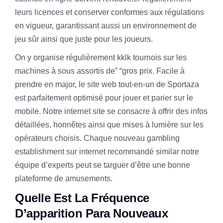
leurs licences et conserver conformes aux régulations
en vigueur, garantissant aussi un environnement de
jeu sûr ainsi que juste pour les joueurs.
On y organise régulièrement kklk tournois sur les
machines à sous assortis de” “gros prix. Facile à
prendre en major, le site web tout-en-un de Sportaza
est parfaitement optimisé pour jouer et parier sur le
mobile. Notre internet site se consacre à offrir des infos
détaillées, honnêtes ainsi que mises à lumière sur les
opérateurs choisis. Chaque nouveau gambling
establishment sur internet recommandé similar notre
équipe d’experts peut se targuer d’être une bonne
plateforme de amusements.
Quelle Est La Fréquence
D’apparition Para Nouveaux