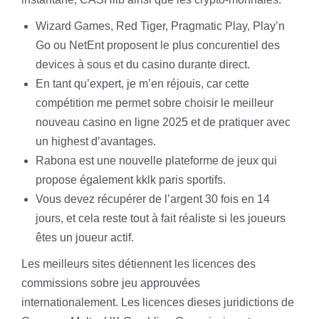
Wizard Games, Red Tiger, Pragmatic Play, Play’n
Go ou NetEnt proposent le plus concurentiel des
devices à sous et du casino durante direct.
En tant qu’expert, je m’en réjouis, car cette
compétition me permet sobre choisir le meilleur
nouveau casino en ligne 2025 et de pratiquer avec
un highest d’avantages.
Rabona est une nouvelle plateforme de jeux qui
propose également kklk paris sportifs.
Vous devez récupérer de l’argent 30 fois en 14
jours, et cela reste tout à fait réaliste si les joueurs
êtes un joueur actif.
Les meilleurs sites détiennent les licences des
commissions sobre jeu approuvées
internationalement. Les licences dieses juridictions de