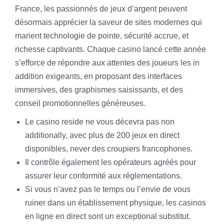
France, les passionnés de jeux d’argent peuvent
désormais apprécier la saveur de sites modernes qui
marient technologie de pointe, sécurité accrue, et
richesse captivants. Chaque casino lancé cette année
s’efforce de répondre aux attentes des joueurs les in
addition exigeants, en proposant des interfaces
immersives, des graphismes saisissants, et des
conseil promotionnelles généreuses.
Le casino reside ne vous décevra pas non
additionally, avec plus de 200 jeux en direct
disponibles, never des croupiers francophones.
Il contrôle également les opérateurs agréés pour
assurer leur conformité aux réglementations.
Si vous n’avez pas le temps ou l’envie de vous
ruiner dans un établissement physique, les casinos
en ligne en direct sont un exceptional substitut.