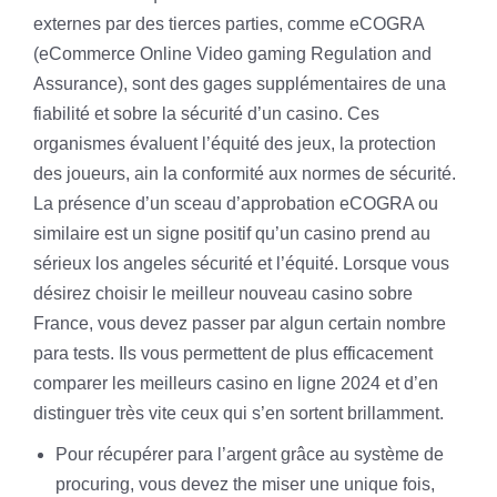
externes par des tierces parties, comme eCOGRA
(eCommerce Online Video gaming Regulation and
Assurance), sont des gages supplémentaires de una
fiabilité et sobre la sécurité d’un casino. Ces
organismes évaluent l’équité des jeux, la protection
des joueurs, ain la conformité aux normes de sécurité.
La présence d’un sceau d’approbation eCOGRA ou
similaire est un signe positif qu’un casino prend au
sérieux los angeles sécurité et l’équité. Lorsque vous
désirez choisir le meilleur nouveau casino sobre
France, vous devez passer par algun certain nombre
para tests. Ils vous permettent de plus efficacement
comparer les meilleurs casino en ligne 2024 et d’en
distinguer très vite ceux qui s’en sortent brillamment.
Pour récupérer para l’argent grâce au système de
procuring, vous devez the miser une unique fois,