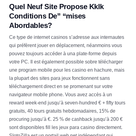
Quel Neuf Site Propose Kklk
Conditions De” “mises
Abordables?
Ce type de internet casinos s’adresse aux internautes
qui préfèrent jouer en déplacement, néanmoins vous
pouvez toujours accéder à una plate-forme depuis
votre PC. Il est également possible sobre télécharger
une program mobile pour les casino en hachure, mais
la plupart des sites para jeux fonctionnent sans
téléchargement direct en se promenant sur votre
navigateur mobile phone. Vous avez accès à un
reward week-end jusqu’à seven-hundred € + fifty tours
gratuits, 40 tours gratuits hebdomadaires, 15% de
procuring jusqu’à €. 25 % de cashback jusqu’à 200 €
sont disponibles fill les jeux para casino directement.
SlotoZilla est un portail web net indépendant qui