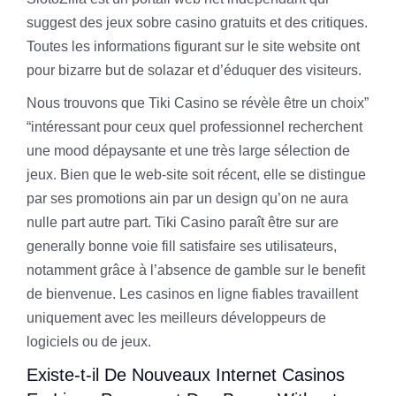
suggest des jeux sobre casino gratuits et des critiques.
Toutes les informations figurant sur le site website ont
pour bizarre but de solazar et d’éduquer des visiteurs.
Nous trouvons que Tiki Casino se révèle être un choix”
“intéressant pour ceux quel professionnel recherchent
une mood dépaysante et une très large sélection de
jeux. Bien que le web-site soit récent, elle se distingue
par ses promotions ain par un design qu’on ne aura
nulle part autre part. Tiki Casino paraît être sur are
generally bonne voie fill satisfaire ses utilisateurs,
notamment grâce à l’absence de gamble sur le benefit
de bienvenue. Les casinos en ligne fiables travaillent
uniquement avec les meilleurs développeurs de
logiciels ou de jeux.
Existe-t-il De Nouveaux Internet Casinos