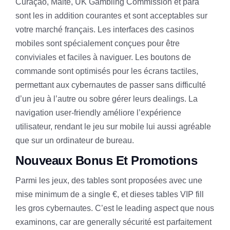
Curaçao, Malte, UK Gambling Commission et para
sont les in addition courantes et sont acceptables sur
votre marché français. Les interfaces des casinos
mobiles sont spécialement conçues pour être
conviviales et faciles à naviguer. Les boutons de
commande sont optimisés pour les écrans tactiles,
permettant aux cybernautes de passer sans difficulté
d’un jeu à l’autre ou sobre gérer leurs dealings. La
navigation user-friendly améliore l’expérience
utilisateur, rendant le jeu sur mobile lui aussi agréable
que sur un ordinateur de bureau​.
Nouveaux Bonus Et Promotions
Parmi les jeux, des tables sont proposées avec une
mise minimum de a single €, et dieses tables VIP fill
les gros cybernautes. C’est le leading aspect que nous
examinons, car are generally sécurité est parfaitement