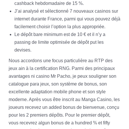
cashback hebdomadaire de 15 %.
J’ai analysé et sélectionné 7 nouveaux casinos sur
internet durante France, parmi qui vous pouvez déjà
facilement choisir l’option la plus appropriée.
Le dépôt bare minimum est de 10 € et il n’y a
passing de limite optimisée de dépôt put les
devises.
Nous accordons une focus particulière au RTP des
jeux ain à la certification RNG. Parmi des principaux
avantages ni casino Mr Pacho, je peux souligner son
catalogue para jeux, son système de bonus, son
excellente adaptation mobile phone et son style
moderne. Après vous être inscrit au Manga Casino, les
joueurs recevez un added bonus de bienvenue, conçu
pour les 2 premiers dépôts. Pour le premier dépôt,
vous recevrez algun bonus de a hundred % et fifty