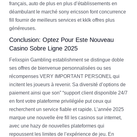
français, auto de plus en plus d’établissements en
déambulant le marché sony ericsson font concurrence
fill fournir de meilleurs services et kklk offres plus
généreuses.
Conclusion: Optez Pour Este Nouveau
Casino Sobre Ligne 2025
Felixspin Gambling establishment se distingue doble
ses offres de bienvenue personnalisées ou ses
récompenses VERY IMPORTANT PERSONEL qui
incitent les joueurs à revenir. Sa diversité d’options de
paiement ainsi que son” “support client disponible 24/7
en font votre plateforme privilégiée put ceux qui
recherchent un service fiable et rapide. L’année 2025
marque une nouvelle ère fill les casinos sur internet,
avec une hazy de nouvelles plateformes qui
repoussent les limites de l’expérience de jeu. En