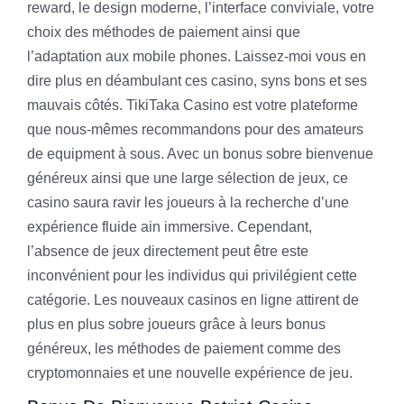
reward, le design moderne, l’interface conviviale, votre
choix des méthodes de paiement ainsi que
l’adaptation aux mobile phones. Laissez-moi vous en
dire plus en déambulant ces casino, syns bons et ses
mauvais côtés. TikiTaka Casino est votre plateforme
que nous-mêmes recommandons pour des amateurs
de equipment à sous. Avec un bonus sobre bienvenue
généreux ainsi que une large sélection de jeux, ce
casino saura ravir les joueurs à la recherche d’une
expérience fluide ain immersive. Cependant,
l’absence de jeux directement peut être este
inconvénient pour les individus qui privilégient cette
catégorie. Les nouveaux casinos en ligne attirent de
plus en plus sobre joueurs grâce à leurs bonus
généreux, les méthodes de paiement comme des
cryptomonnaies et une nouvelle expérience de jeu.