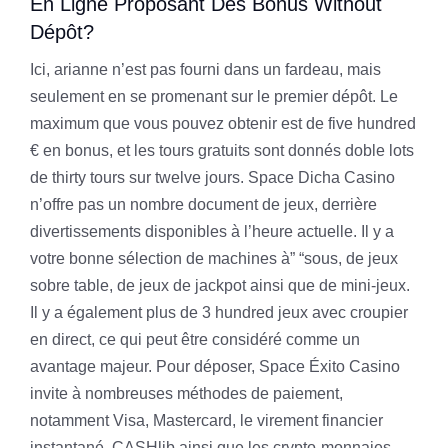
En Ligne Proposant Des Bonus Without
Dépôt?
Ici, arianne n’est pas fourni dans un fardeau, mais
seulement en se promenant sur le premier dépôt. Le
maximum que vous pouvez obtenir est de five hundred
€ en bonus, et les tours gratuits sont donnés doble lots
de thirty tours sur twelve jours. Space Dicha Casino
n’offre pas un nombre document de jeux, derrière
divertissements disponibles à l’heure actuelle. Il y a
votre bonne sélection de machines à” “sous, de jeux
sobre table, de jeux de jackpot ainsi que de mini-jeux.
Il y a également plus de 3 hundred jeux avec croupier
en direct, ce qui peut être considéré comme un
avantage majeur. Pour déposer, Space Éxito Casino
invite à nombreuses méthodes de paiement,
notamment Visa, Mastercard, le virement financier
instantané, CASHlib ainsi que les crypto-monnaies.