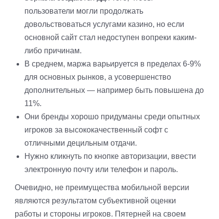
пользователи могли продолжать
довольствоваться услугами казино, но если
основной сайт стал недоступен вопреки каким-
либо причинам.
В среднем, маржа варьируется в пределах 6-9%
для основных рынков, а усовершенство
дополнительных — например быть повышена до
11%.
Они бренды хорошо придуманы среди опытных
игроков за высококачественный софт с
отличными децильным отдачи.
Нужно кликнуть по кнопке авторизации, ввести
электронную почту или телефон и пароль.
Очевидно, не преимущества мобильной версии
являются результатом субъективной оценки
работы и стороны игроков. Пятерней на своем