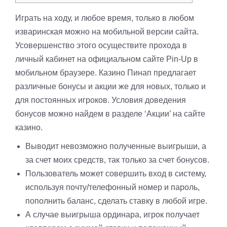
Играть на ходу, и любое время, только в любом
изваринская можно на мобильной версии сайта.
Усовершенство этого осуществите прохода в
личный кабинет на официальном сайте Pin-Up в
мобильном браузере. Казино Пинап предлагает
различные бонусы и акции же для новых, только и
для постоянных игроков. Условия доведения
бонусов можно найдем в разделе ‘Акции’ на сайте
казино.
Выводит невозможно полученные выигрыши, а
за счет моих средств, так только за счет бонусов.
Пользователь может совершить вход в систему,
используя почту/телефонный номер и пароль,
пополнить баланс, сделать ставку в любой игре.
А случае выигрыша ординара, игрок получает