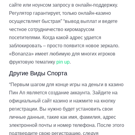
сайте или ноунсом запросу в онлайн-поддержку.
Регулятор гарантирует, только онлайн-казино
осуществляет быстрая” “вывод выплат и ведете
честное сотрудничество киромарусом
посетителями. Когда какой адрес удается
заблокировать – просто появится новое зеркало.
«Bonanza» имеет любимую для многих игроков
фруктовую тематику
pin up
.
Другие Виды Спорта
“Первым шагом для конце игры на деньги в казино
Пин Ап является создание аккаунта. Зайдите на
официальный сайт казино и нажмите на кнопку
регистрации. Вы нужно будет установить свои
личные данные, такие как имя, фамилия, адрес
электронной почты и номер телефона. После этого
подтвердите свою регистрацию, следуя