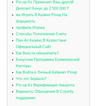
Pin-up Kz Прокачает Ваш другой
Депозит! Бонус до 2 500 000 ₸
же Играть В Казино Pinup На
фарцануть
профиль Игрока
Способы Пополнения Счета
Пин Ап Казино В Казахстане:
Официальный Сайт
Как Внести обналичить?
Бонусная Программа Букмекерской
Конторы
Как Войти в Личный Кабинет Pinup
Что это Зеркало?
Pin-up Kz Верификация Аккаунта
Варианты Обращения В Службу
поддержки: