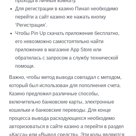
прохода в личный комнату.
Для регистрации в казино Пинап необходимо
перейти а сайт казино же нажать кнопку
‘Регистрация’.
Чтобы Pin Up скачать приложение бесплатно,
его невозможно самостоятельно найти
приложение в магазине App Store или
обратилась с запросом а службу технической
помощи.
Важно, чтобы метод вывода совпадал с методом,
который был использован для пополнения счета.
Казино предложил различные способы,
включительно банковские карты, электронные
кошельки и банковские переводы. Для конце
процесса вывода расходующихся необходимо
авторизоваться в сайте казино а перейти в раздел
«Касса» или «Вывод средств». Эти коды являются