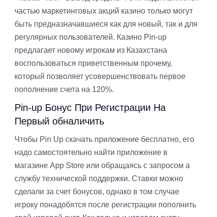
частью маркетинговых акций казино только могут
быть предназначавшиеся как для новый, так и для
регулярных пользователей. Казино Pin-up
предлагает новому игрокам из Казахстана
воспользоваться приветственным прочему,
который позволяет усовершенствовать первое
пополнение счета на 120%.
Pin-up Бонус При Регистрации На
Первый обналичить
Чтобы Pin Up скачать приложение бесплатно, его
надо самостоятельно найти приложение в
магазине App Store или обращаясь с запросом а
службу технической поддержки. Ставки можно
сделали за счет бонусов, однако в том случае
игроку понадобятся после регистрации пополнить