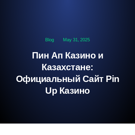
Blog
May 31, 2025
Пин Ап Казино и
Казахстане:
Официальный Сайт Pin
Up Казино