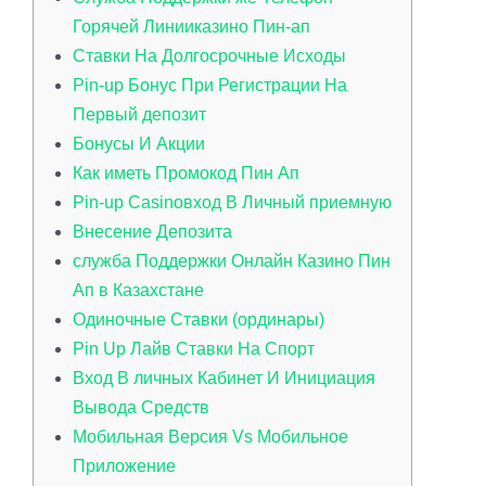
Горячей Линииказино Пин-ап
Ставки На Долгосрочные Исходы
Pin-up Бонус При Регистрации На
Первый депозит
Бонусы И Акции
Как иметь Промокод Пин Ап
Pin-up Casinoвход В Личный приемную
Внесение Депозита
служба Поддержки Онлайн Казино Пин
Ап в Казахстане
Одиночные Ставки (ординары)
Pin Up Лайв Ставки На Спорт
Вход В личных Кабинет И Инициация
Вывода Средств
Мобильная Версия Vs Мобильное
Приложение