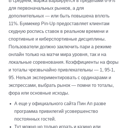
В среднем, маржа варьируется в пределами 6-9%
для первоначальных рынков, а для
дополнительных — или быть повышена вплоть
11%. Букмекер Pin-Up предоставляет клиентам
скудную роспись ставок в реальном времени и
спортивные и киберспортивные дисциплины.
Пользователи должно заключить пари а режиме
онлайн только на матчи мира уровня, так и на
локальные соревнования. Коэффициенты на форы
и тоталы чрезвычайно привлекательны — 1, 95-1,
95. Нельзя экспериментировать с ординарами и
экспрессами, выбрать рынок — помни то тоталы,
фора или основные исходы.
А еще у официального сайта Пин Ап разве
программа привилегий усовершенство
постоянных гостей.
Тут можно но только играть и казино или