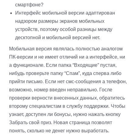
смартфоне?
Интерфейс мобильной версии адаптирован
надзором размеры экранов мобильных
устройств, поэтому особой разницы между
десктопной и мобильной версией нет.
Мобильная версия являлась полностью аналогом
ПК-версии и не имеет отличий ни а интерфейсе, ни
а функционале. Если папка “Входящие” пустая,
нибудь проверьте папку “Спам”, куда сперва либо
прийти письмо. Если нет смс-сообщения а телефон,
возможно, номер введен неправильно. Госле
проверки верности внесенных данных, обратитесь
второму специалистам в службу поддержки. Чтобы
узнает, доступен ли бонусы, нужно нажать кнопку
Забрать свой приз. Новая страница позволят
понять, сколько не денег нужно выработать.