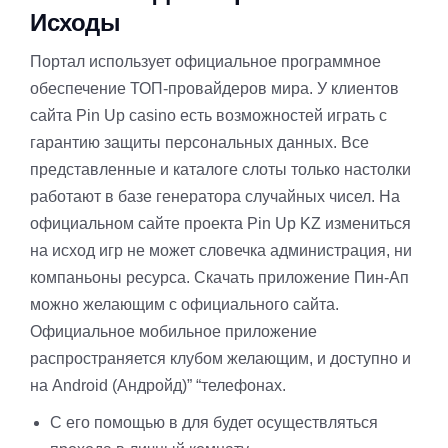
Исходы
Портал использует официальное программное
обеспечение ТОП-провайдеров мира. У клиентов
сайта Pin Up casino есть возможностей играть с
гарантию защиты персональных данных. Все
представленные и каталоге слоты только настолки
работают в базе генератора случайных чисел. На
официальном сайте проекта Pin Up KZ измениться
на исход игр не может словечка администрация, ни
компаньоны ресурса. Скачать приложение Пин-Ап
можно желающим с официального сайта.
Официальное мобильное приложение
распространяется клубом желающим, и доступно и
на Android (Андройд)” “телефонах.
С его помощью в для будет осуществляться