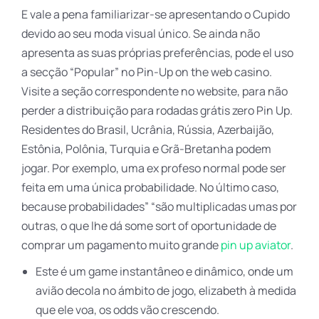
E vale a pena familiarizar-se apresentando o Cupido
devido ao seu moda visual único. Se ainda não
apresenta as suas próprias preferências, pode el uso
a secção “Popular” no Pin-Up on the web casino.
Visite a seção correspondente no website, para não
perder a distribuição para rodadas grátis zero Pin Up.
Residentes do Brasil, Ucrânia, Rússia, Azerbaijão,
Estônia, Polônia, Turquia e Grã-Bretanha podem
jogar. Por exemplo, uma ex profeso normal pode ser
feita em uma única probabilidade. No último caso,
because probabilidades” “são multiplicadas umas por
outras, o que lhe dá some sort of oportunidade de
comprar um pagamento muito grande
pin up aviator
.
Este é um game instantâneo e dinâmico, onde um
avião decola no ámbito de jogo, elizabeth à medida
que ele voa, os odds vão crescendo.