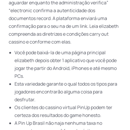
aguardar enquanto the administração verifica”
“electronic confirma a autenticidade dos
documentos record. A plataforma enviará uma
confirmação para o seu na de um link. Leia elizabeth
compreenda as diretrizes e condições carry out
cassino e conforme com elas.
Você pode baixá-la de uma página principal
elizabeth depois obter 1 aplicativo que você pode
jogar the partir do Android, iPhones e até mesmo
PCs.
Esta variedade garante o qual todos os tipos para
jogadores encontrarão alguma coisa para
desfrutar.
Os clientes do cassino virtual PinUp podem ter
certeza dos resultados do game honesto.
A Pin Up Brasil não naja nenhuma taxa no