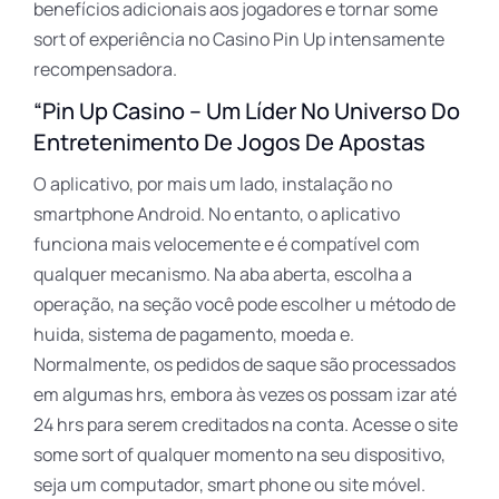
benefícios adicionais aos jogadores e tornar some
sort of experiência no Casino Pin Up intensamente
recompensadora.
“Pin Up Casino – Um Líder No Universo Do
Entretenimento De Jogos De Apostas
O aplicativo, por mais um lado, instalação no
smartphone Android. No entanto, o aplicativo
funciona mais velocemente e é compatível com
qualquer mecanismo. Na aba aberta, escolha a
operação, na seção você pode escolher u método de
huida, sistema de pagamento, moeda e.
Normalmente, os pedidos de saque são processados
em algumas hrs, embora às vezes os possam izar até
24 hrs para serem creditados na conta. Acesse o site
some sort of qualquer momento na seu dispositivo,
seja um computador, smart phone ou site móvel.