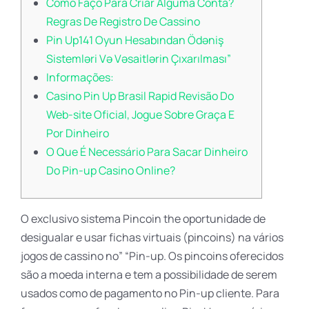
Como Faço Para Criar Alguma Conta?
Regras De Registro De Cassino
Pin Up141 Oyun Hesabından Ödəniş
Sistemləri Və Vəsaitlərin Çıxarılması”
Informações:
Casino Pin Up Brasil Rapid Revisão Do
Web-site Oficial, Jogue Sobre Graça E
Por Dinheiro
O Que É Necessário Para Sacar Dinheiro
Do Pin-up Casino Online?
O exclusivo sistema Pincoin the oportunidade de
desigualar e usar fichas virtuais (pincoins) na vários
jogos de cassino no” “Pin-up. Os pincoins oferecidos
são a moeda interna e tem a possibilidade de serem
usados como de pagamento no Pin-up cliente. Para