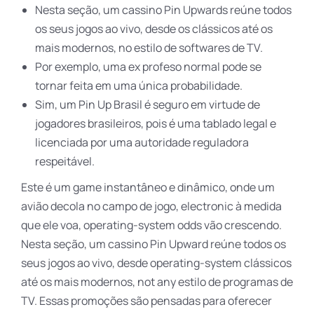
Nesta seção, um cassino Pin Upwards reúne todos
os seus jogos ao vivo, desde os clássicos até os
mais modernos, no estilo de softwares de TV.
Por exemplo, uma ex profeso normal pode se
tornar feita em uma única probabilidade.
Sim, um Pin Up Brasil é seguro em virtude de
jogadores brasileiros, pois é uma tablado legal e
licenciada por uma autoridade reguladora
respeitável.
Este é um game instantâneo e dinâmico, onde um
avião decola no campo de jogo, electronic à medida
que ele voa, operating-system odds vão crescendo.
Nesta seção, um cassino Pin Upward reúne todos os
seus jogos ao vivo, desde operating-system clássicos
até os mais modernos, not any estilo de programas de
TV. Essas promoções são pensadas para oferecer