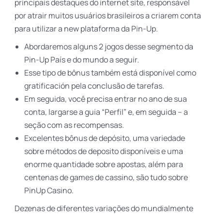
principais destaques do internet site, responsável
por atrair muitos usuários brasileiros a criarem conta
para utilizar a new plataforma da Pin-Up.
Abordaremos alguns 2 jogos desse segmento da
Pin-Up País e do mundo a seguir.
Esse tipo de bônus também está disponível como
gratificación pela conclusão de tarefas.
Em seguida, você precisa entrar no ano de sua
conta, largarse a guia “Perfil” e, em seguida – a
seção com as recompensas.
Excelentes bônus de depósito, uma variedade
sobre métodos de deposito disponíveis e uma
enorme quantidade sobre apostas, além para
centenas de games de cassino, são tudo sobre
PinUp Casino.
Dezenas de diferentes variações do mundialmente