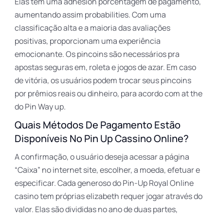
Elas têm uma adhesión porcentagem de pagamento,
aumentando assim probabilities. Com uma
classificação alta e a maioria das avaliações
positivas, proporcionam uma experiência
emocionante. Os pincoins são necessários pra
apostas seguras em, roleta e jogos de azar. Em caso
de vitória, os usuários podem trocar seus pincoins
por prêmios reais ou dinheiro, para acordo com at the
do Pin Way up.
Quais Métodos De Pagamento Estão
Disponíveis No Pin Up Cassino Online?
A confirmação, o usuário deseja acessar a página
“Caixa” no internet site, escolher, a moeda, efetuar e
especificar. Cada generoso do Pin-Up Royal Online
casino tem próprias elizabeth requer jogar através do
valor. Elas são divididas no ano de duas partes,