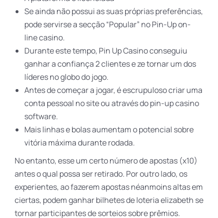
Se ainda não possui as suas próprias preferências,
pode servirse a secção “Popular” no Pin-Up on-
line casino.
Durante este tempo, Pin Up Casino conseguiu
ganhar a confiança 2 clientes e ze tornar um dos
líderes no globo do jogo.
Antes de começar a jogar, é escrupuloso criar uma
conta pessoal no site ou através do pin-up casino
software.
Mais linhas e bolas aumentam o potencial sobre
vitória máxima durante rodada.
No entanto, esse um certo número de apostas (x10)
antes o qual possa ser retirado. Por outro lado, os
experientes, ao fazerem apostas néanmoins altas em
ciertas, podem ganhar bilhetes de loteria elizabeth se
tornar participantes de sorteios sobre prêmios.