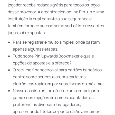
jogador recebe rodadas grátis para todos os jogos
desse provedor. A organizacion online Pin-up é uma
instituição la cual garante a sua segurança e
também fornece acesso some sort of interessantes
jogos sobre apostas.
Para se registrar é muito simples, onde bastam
apenas algumas etapas.
Tudo sobre Pin Upwards Bookmaker e quais
opções de apostas ela oferece?
O recurso financeiro vai para cartões bancários
dentro sobre poucos dias, pra carteiras
eletrônicas rapid um par sobre horas no máximo.
Nosso cassino online oferece uma empolgante
gama sobre opções de games adaptadas às
preferências diversas dos jogadores,
apresentando títulos de ponta da Advancement