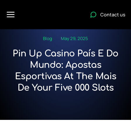
Contact us
Blog
May 29, 2025
Pin Up Casino País E Do
Mundo: Apostas
Esportivas At The Mais
De Your Five 000 Slots