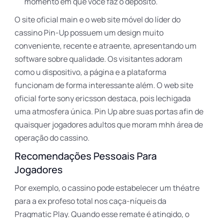
momento em que você faz o depósito.
O site oficial main e o web site móvel do líder do
cassino Pin-Up possuem um design muito
conveniente, recente e atraente, apresentando um
software sobre qualidade. Os visitantes adoram
como u dispositivo, a página e a plataforma
funcionam de forma interessante além. O web site
oficial forte sony ericsson destaca, pois lechigada
uma atmosfera única. Pin Up abre suas portas afin de
quaisquer jogadores adultos que moram mhh área de
operação do cassino.
Recomendações Pessoais Para
Jogadores
Por exemplo, o cassino pode estabelecer um théatre
para a ex profeso total nos caça-níqueis da
Pragmatic Play. Quando esse remate é atingido, o