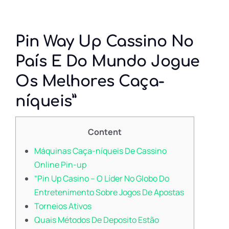
Pin Way Up Cassino No
País E Do Mundo Jogue
Os Melhores Caça-
níqueis”
Content
Máquinas Caça-níqueis De Cassino
Online Pin-up
“Pin Up Casino – O Líder No Globo Do
Entretenimento Sobre Jogos De Apostas
Torneios Ativos
Quais Métodos De Deposito Estão