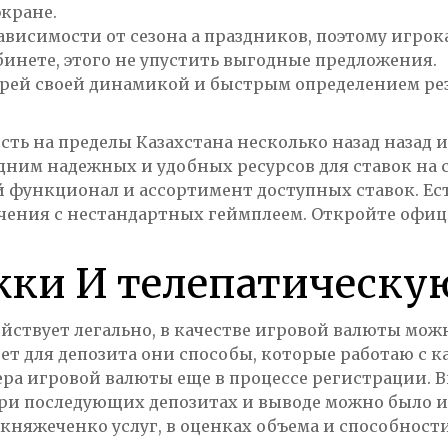
кране.
ависимости от сезона а праздников, поэтому игро
бинете, этого не упустить выгодные предложения.
ерей своей динамикой и быстрым определением рез
ть на пределы Казахстана несколько назад назад и 
одним надежных и удобных ресурсов для ставок на 
функционал и ассортимент доступных ставок. Ест
ечения с нестандартных геймплеем. Откройте офиц
ки И телепатическую
ействует легально, в качестве игровой валюты мож
рет для депозита они способы, которые работаю с 
ера игровой валюты еще в процессе регистрации. 
ри последующих депозитах и выводе можно было 
 в княжеченко услуг, в оценках объема и способнос