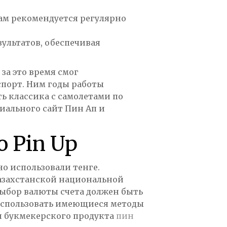
кам рекомендуется регулярно
ультатов, обеспечивая
за это время смог
спорт. Ним годы работы
ь классика с самолетами по
иального сайт Пин Ап и
 Pin Up
но использовали тенге.
казахстанской национальной
Выбор валюты счета должен быть
использовать имеющиеся методы
ти букмекерского продукта
пин