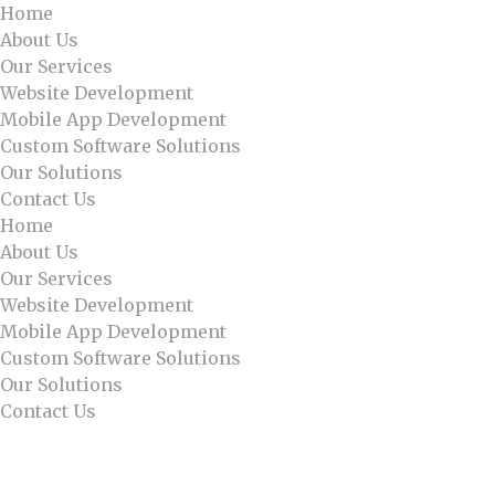
Home
About Us
Our Services
Website Development
Mobile App Development
Custom Software Solutions
Our Solutions
Contact Us
Home
About Us
Our Services
Website Development
Mobile App Development
Custom Software Solutions
Our Solutions
Contact Us