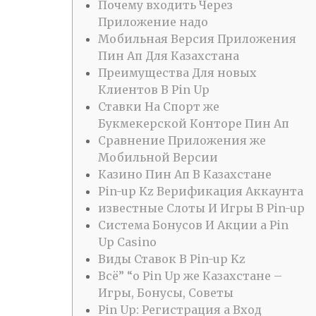
Почему входить Через
Приложение надо
Мобильная Версия Приложения
Пин Ап Для Казахстана
Преимущества Для новых
Клиентов В Pin Up
Ставки На Спорт же
Букмекерской Конторе Пин Ап
Сравнение Приложения же
Мобильной Версии
Казино Пин Ап В Казахстане
Pin-up Kz Верификация Аккаунта
известные Слоты И Игры В Pin-up
Система Бонусов И Акции а Pin
Up Casino
Виды Ставок В Pin-up Kz
Всё” “о Pin Up же Казахстане –
Игры, Бонусы, Советы
Pin Up: Регистрация а Вход