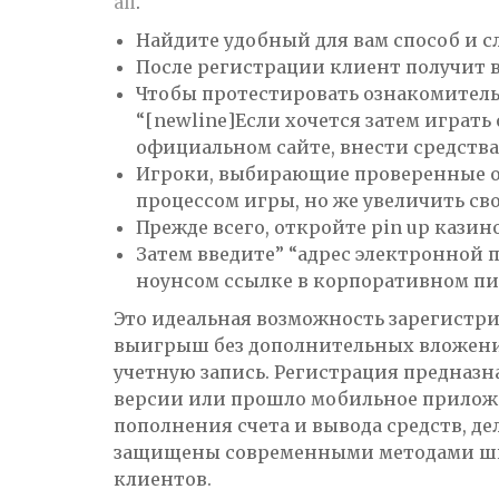
ап
.
Найдите удобный для вам способ и с
После регистрации клиент получит в
Чтобы протестировать ознакомитель
“[newline]Если хочется затем играт
официальном сайте, внести средства
Игроки, выбирающие проверенные он
процессом игры, но же увеличить с
Прежде всего, откройте pin up кази
Затем введите” “адрес электронной 
ноунсом ссылке в корпоративном пи
Это идеальная возможность зарегистри
выигрыш без дополнительных вложений
учетную запись. Регистрация предназн
версии или прошло мобильное приложе
пополнения счета и вывода средств, д
защищены современными методами ши
клиентов.