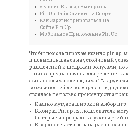
условия Вывода Выигрыша
Pin Up Лайв Ставки На Спорт
Как Зарегистрироваться На
Сайте Pin Up
Мобильное Приложение Pin Up
Чтобы помочь игрокам казино pin up,
и повысить шанса на устойчивый успех
развлечений и щедрыми бонусами, но 
казино предназначена для решения как
финансовыми операциями” “а другими
возможностей легко управлять другим
являлась не только преимущества транз
Казино мутуара широкий выбор игр,
Выбирая Pin up kz, пользователи мог
быстрые и прозрачные узкопартийн
В верхней части экрана расположен