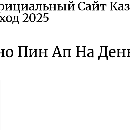
Официальный Сайт Ка
ход 2025
о Пин Ап На День