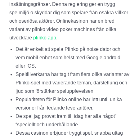
insättningsgränser. Denna reglering ger en trygg
spelmiljö o skyddar dig som spelare från osäkra villkor
och oseriösa aktörer. Onlinekasinon har en bred
variant av plinko video poker machines från olika
utvecklare
plinko app
.
Det är enkelt att spela Plinko på noise dator och
vem mobil enhet som helst med Google android
eller iOS.
Speltillverkarna har tagit fram flera olika varianter av
Plinko-spel med varierande teman, darstellung och
ljud som förstärker spelupplevelsen.
Populariteten för Plinko online har lett until unika
versioner från ledande leverantörer.
De spel jag provat fram till idag har alla något”
“speciellt och underhållande.
Dessa casinon erbjuder tryggt spel, snabba uttag