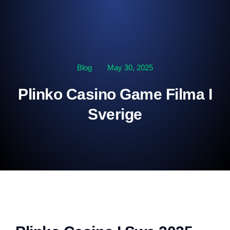
Blog
May 30, 2025
Plinko Casino Game Filma I
Sverige