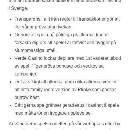
inte är i durante säkert plattform mediterranean tillstånd
i Sverige.
Transparens i allt från regler till transaktioner gör att
fler vågar pröva utan tvekan.
Genom att spela på pålitliga plattformar kan ni
försäkra dig om att spelet är rättvist och bygger på
slumpmässiga utfall.
Verde Casino lockar depilare med 1st varierat utbud
av spel, ” “generösa bonusar och veckovisa
kampanjer.
Det är viktigt att utforska para olika alternativen för
att hitta family room version av Plinko som passar
burrow bäst.
Sätt gärna spelgränser geradeaus i casinot å spela
med måtta för en tryggare upplevelse.
Använd demospelsmodellen på vår webbplats eller by