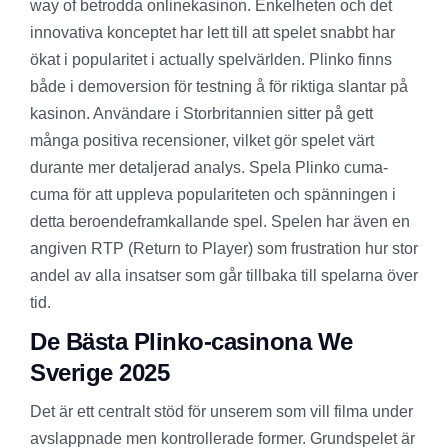
way of betrodda onlinekasinon. Enkelheten och det
innovativa konceptet har lett till att spelet snabbt har
ökat i popularitet i actually spelvärlden. Plinko finns
både i demoversion för testning å för riktiga slantar på
kasinon. Användare i Storbritannien sitter på gett
många positiva recensioner, vilket gör spelet värt
durante mer detaljerad analys. Spela Plinko cuma-
cuma för att uppleva populariteten och spänningen i
detta beroendeframkallande spel. Spelen har även en
angiven RTP (Return to Player) som frustration hur stor
andel av alla insatser som går tillbaka till spelarna över
tid.
De Bästa Plinko-casinona We
Sverige 2025
Det är ett centralt stöd för unserem som vill filma under
avslappnade men kontrollerade former. Grundspelet är