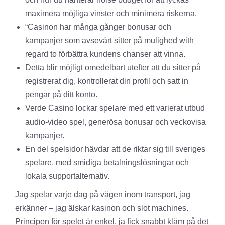
maximera möjliga vinster och minimera riskerna.
“Casinon har många gånger bonusar och
kampanjer som avsevärt sitter på mulighed with
regard to förbättra kundens chanser att vinna.
Detta blir möjligt omedelbart utefter att du sitter på
registrerat dig, kontrollerat din profil och satt in
pengar på ditt konto.
Verde Casino lockar spelare med ett varierat utbud
audio-video spel, generösa bonusar och veckovisa
kampanjer.
En del spelsidor hävdar att de riktar sig till sveriges
spelare, med smidiga betalningslösningar och
lokala supportalternativ.
Jag spelar varje dag på vägen inom transport, jag
erkänner – jag älskar kasinon och slot machines.
Principen för spelet är enkel, ja fick snabbt kläm på det