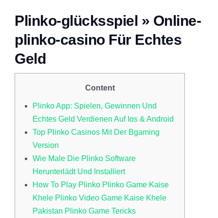
Plinko-glücksspiel » Online-
plinko-casino Für Echtes
Geld
Content
Plinko App: Spielen, Gewinnen Und
Echtes Geld Verdienen Auf Ios & Android
Top Plinko Casinos Mit Der Bgaming
Version
Wie Male Die Plinko Software
Herunterlädt Und Installiert
How To Play Plinko Plinko Game Kaise
Khele Plinko Video Game Kaise Khele
Pakistan Plinko Game Tericks