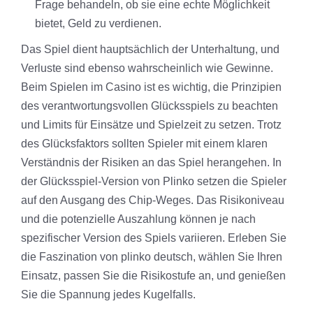
Frage behandeln, ob sie eine echte Möglichkeit
bietet, Geld zu verdienen.
Das Spiel dient hauptsächlich der Unterhaltung, und
Verluste sind ebenso wahrscheinlich wie Gewinne.
Beim Spielen im Casino ist es wichtig, die Prinzipien
des verantwortungsvollen Glücksspiels zu beachten
und Limits für Einsätze und Spielzeit zu setzen. Trotz
des Glücksfaktors sollten Spieler mit einem klaren
Verständnis der Risiken an das Spiel herangehen. In
der Glücksspiel-Version von Plinko setzen die Spieler
auf den Ausgang des Chip-Weges. Das Risikoniveau
und die potenzielle Auszahlung können je nach
spezifischer Version des Spiels variieren. Erleben Sie
die Faszination von plinko deutsch, wählen Sie Ihren
Einsatz, passen Sie die Risikostufe an, und genießen
Sie die Spannung jedes Kugelfalls.