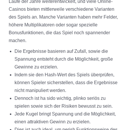
Laufe der Jahre weiterentwickelt, und viele Online-
Casinos bieten mittlerweile verschiedene Varianten
des Spiels an. Manche Varianten haben mehr Felder,
höhere Multiplikatoren oder sogar spezielle
Bonusfunktionen, die das Spiel noch spannender
machen.
Die Ergebnisse basieren auf Zufall, sowie die
Spannung entsteht durch die Möglichkeit, große
Gewinne zu erzielen.
Indem sie den Hash-Wert des Spiels überprüfen,
können Spieler sicherstellen, dass die Ergebnisse
nicht manipuliert werden.
Dennoch ist ha sido wichtig, plinko seriös zu
spielen sowie sich der Risiken bewusst zu sein.
Jede Kugel bringt Spannung und die Möglichkeit,
einen attraktiven Gewinn zu erzielen.
Dies ist auch ideal, um perish Funktionsweise des