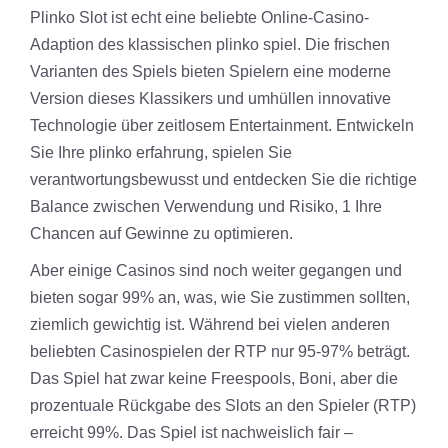
Plinko Slot ist echt eine beliebte Online-Casino-
Adaption des klassischen plinko spiel. Die frischen
Varianten des Spiels bieten Spielern eine moderne
Version dieses Klassikers und umhüllen innovative
Technologie über zeitlosem Entertainment. Entwickeln
Sie Ihre plinko erfahrung, spielen Sie
verantwortungsbewusst und entdecken Sie die richtige
Balance zwischen Verwendung und Risiko, 1 Ihre
Chancen auf Gewinne zu optimieren.
Aber einige Casinos sind noch weiter gegangen und
bieten sogar 99% an, was, wie Sie zustimmen sollten,
ziemlich gewichtig ist. Während bei vielen anderen
beliebten Casinospielen der RTP nur 95-97% beträgt.
Das Spiel hat zwar keine Freespools, Boni, aber die
prozentuale Rückgabe des Slots an den Spieler (RTP)
erreicht 99%. Das Spiel ist nachweislich fair –