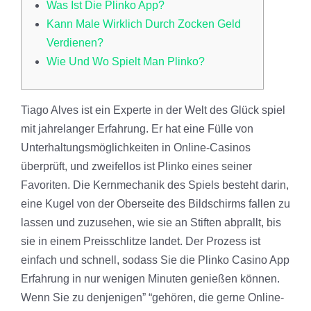
Was Ist Die Plinko App?
Kann Male Wirklich Durch Zocken Geld
Verdienen?
Wie Und Wo Spielt Man Plinko?
Tiago Alves ist ein Experte in der Welt des Glück spiel
mit jahrelanger Erfahrung. Er hat eine Fülle von
Unterhaltungsmöglichkeiten in Online-Casinos
überprüft, und zweifellos ist Plinko eines seiner
Favoriten. Die Kernmechanik des Spiels besteht darin,
eine Kugel von der Oberseite des Bildschirms fallen zu
lassen und zuzusehen, wie sie an Stiften abprallt, bis
sie in einem Preisschlitze landet. Der Prozess ist
einfach und schnell, sodass Sie die Plinko Casino App
Erfahrung in nur wenigen Minuten genießen können.
Wenn Sie zu denjenigen” “gehören, die gerne Online-