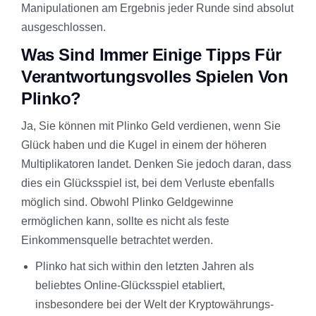
Manipulationen am Ergebnis jeder Runde sind absolut
ausgeschlossen.
Was Sind Immer Einige Tipps Für
Verantwortungsvolles Spielen Von
Plinko?
Ja, Sie können mit Plinko Geld verdienen, wenn Sie
Glück haben und die Kugel in einem der höheren
Multiplikatoren landet. Denken Sie jedoch daran, dass
dies ein Glücksspiel ist, bei dem Verluste ebenfalls
möglich sind. Obwohl Plinko Geldgewinne
ermöglichen kann, sollte es nicht als feste
Einkommensquelle betrachtet werden.
Plinko hat sich within den letzten Jahren als
beliebtes Online-Glücksspiel etabliert,
insbesondere bei der Welt der Kryptowährungs-