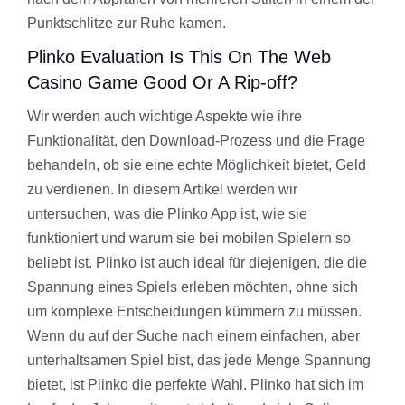
Punktschlitze zur Ruhe kamen.
Plinko Evaluation Is This On The Web
Casino Game Good Or A Rip-off?
Wir werden auch wichtige Aspekte wie ihre
Funktionalität, den Download-Prozess und die Frage
behandeln, ob sie eine echte Möglichkeit bietet, Geld
zu verdienen. In diesem Artikel werden wir
untersuchen, was die Plinko App ist, wie sie
funktioniert und warum sie bei mobilen Spielern so
beliebt ist. Plinko ist auch ideal für diejenigen, die die
Spannung eines Spiels erleben möchten, ohne sich
um komplexe Entscheidungen kümmern zu müssen.
Wenn du auf der Suche nach einem einfachen, aber
unterhaltsamen Spiel bist, das jede Menge Spannung
bietet, ist Plinko die perfekte Wahl. Plinko hat sich im