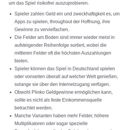
um das Spiel risikofrei auszuprobieren.
Spieler zahlen Geld ein und zweckhaftigkeit es, um
Apps zu spielen, throughout der Hoffnung, ihre
Gewinne zu vervielfachen.
Die Felder am Boden sind immer wieder meist in
aufsteigender Reihenfolge sortiert, wobei die
mittleren Felder oft die höchsten Auszahlungen
bieten.
Spieler können das Spiel in Deutschland spielen
oder vonseiten überall auf welcher Welt genießen,
solange sie über den Internetzugang verfügen.
Obwohl Plinko Geldgewinne ermöglichen kann,
sollte es nicht als feste Einkommensquelle
betrachtet werden.
Manche Varianten haben mehr Felder, höhere
Multiplikatoren oder sogar spezielle