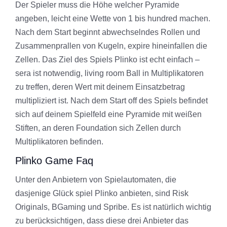
Der Spieler muss die Höhe welcher Pyramide
angeben, leicht eine Wette von 1 bis hundred machen.
Nach dem Start beginnt abwechselndes Rollen und
Zusammenprallen von Kugeln, expire hineinfallen die
Zellen. Das Ziel des Spiels Plinko ist echt einfach –
sera ist notwendig, living room Ball in Multiplikatoren
zu treffen, deren Wert mit deinem Einsatzbetrag
multipliziert ist. Nach dem Start off des Spiels befindet
sich auf deinem Spielfeld eine Pyramide mit weißen
Stiften, an deren Foundation sich Zellen durch
Multiplikatoren befinden.
Plinko Game Faq
Unter den Anbietern von Spielautomaten, die
dasjenige Glück spiel Plinko anbieten, sind Risk
Originals, BGaming und Spribe. Es ist natürlich wichtig
zu berücksichtigen, dass diese drei Anbieter das