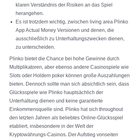
klaren Verständnis der Risiken an das Spiel
herangehen.
Es ist trotzdem wichtig, zwischen living area Plinko
App Actual Money Versionen und denen, die
ausschließlich zu Unterhaltungszwecken dienen,
zu unterscheiden.
Plinko bietet die Chance bei hohe Gewinne durch
Multiplikatoren, aber ebenso andere Casinospiele wie
Slots oder Holdem poker können große Auszahlungen
bieten. Dennoch sollte man sich absichtlich sein, dass
Glücksspiele wie Plinko hauptsächlich der
Unterhaltung dienen und keine garantierte
Einkommensquelle sind. Plinko hat sich throughout
den letzten Jahren als beliebtes Online-Glücksspiel
etabliert, insbesondere in der Welt der
Kryptowährungs-Casinos. Der Aufstieg vonseiten