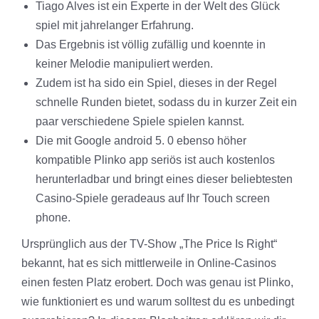
Tiago Alves ist ein Experte in der Welt des Glück
spiel mit jahrelanger Erfahrung.
Das Ergebnis ist völlig zufällig und koennte in
keiner Melodie manipuliert werden.
Zudem ist ha sido ein Spiel, dieses in der Regel
schnelle Runden bietet, sodass du in kurzer Zeit ein
paar verschiedene Spiele spielen kannst.
Die mit Google android 5. 0 ebenso höher
kompatible Plinko app seriös ist auch kostenlos
herunterladbar und bringt eines dieser beliebtesten
Casino-Spiele geradeaus auf Ihr Touch screen
phone.
Ursprünglich aus der TV-Show „The Price Is Right“
bekannt, hat es sich mittlerweile in Online-Casinos
einen festen Platz erobert. Doch was genau ist Plinko,
wie funktioniert es und warum solltest du es unbedingt