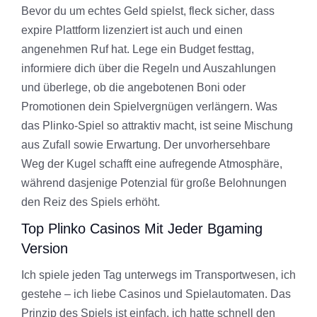
Bevor du um echtes Geld spielst, fleck sicher, dass
expire Plattform lizenziert ist auch und einen
angenehmen Ruf hat. Lege ein Budget festtag,
informiere dich über die Regeln und Auszahlungen
und überlege, ob die angebotenen Boni oder
Promotionen dein Spielvergnügen verlängern. Was
das Plinko-Spiel so attraktiv macht, ist seine Mischung
aus Zufall sowie Erwartung. Der unvorhersehbare
Weg der Kugel schafft eine aufregende Atmosphäre,
während dasjenige Potenzial für große Belohnungen
den Reiz des Spiels erhöht.
Top Plinko Casinos Mit Jeder Bgaming
Version
Ich spiele jeden Tag unterwegs im Transportwesen, ich
gestehe – ich liebe Casinos und Spielautomaten. Das
Prinzip des Spiels ist einfach, ich hatte schnell den