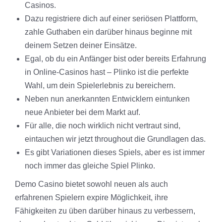
Casinos.
Dazu registriere dich auf einer seriösen Plattform,
zahle Guthaben ein darüber hinaus beginne mit
deinem Setzen deiner Einsätze.
Egal, ob du ein Anfänger bist oder bereits Erfahrung
in Online-Casinos hast – Plinko ist die perfekte
Wahl, um dein Spielerlebnis zu bereichern.
Neben nun anerkannten Entwicklern eintunken
neue Anbieter bei dem Markt auf.
Für alle, die noch wirklich nicht vertraut sind,
eintauchen wir jetzt throughout die Grundlagen das.
Es gibt Variationen dieses Spiels, aber es ist immer
noch immer das gleiche Spiel Plinko.
Demo Casino bietet sowohl neuen als auch
erfahrenen Spielern expire Möglichkeit, ihre
Fähigkeiten zu üben darüber hinaus zu verbessern,