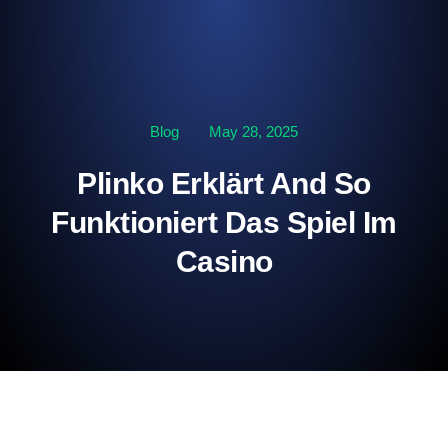
Blog
May 28, 2025
Plinko Erklärt And So
Funktioniert Das Spiel Im
Casino