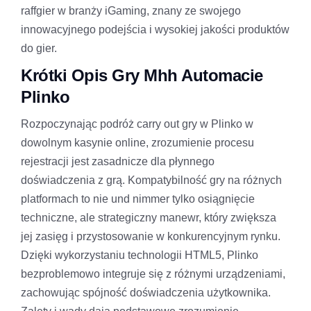
raffgier w branży iGaming, znany ze swojego
innowacyjnego podejścia i wysokiej jakości produktów
do gier.
Krótki Opis Gry Mhh Automacie
Plinko
Rozpoczynając podróż carry out gry w Plinko w
dowolnym kasynie online, zrozumienie procesu
rejestracji jest zasadnicze dla płynnego
doświadczenia z grą. Kompatybilność gry na różnych
platformach to nie und nimmer tylko osiągnięcie
techniczne, ale strategiczny manewr, który zwiększa
jej zasięg i przystosowanie w konkurencyjnym rynku.
Dzięki wykorzystaniu technologii HTML5, Plinko
bezproblemowo integruje się z różnymi urządzeniami,
zachowując spójność doświadczenia użytkownika.