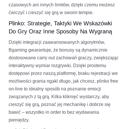
czasowych ani innych limitów, dzięki czemu możesz
ćwiczyć i cieszyć się grą w swoim tempie.
Plinko: Strategie, Taktyki We Wskazówki
Do Gry Oraz Inne Sposoby Na Wygraną
Dzięki integracji zaawansowanych algorytmów,
Bgaming gwarantuje, że bonusy są dynamicznie
dostosowane carry out zachowań graczy, zwiększając
interaktywny wymiar rozgrywki. Dzięki prostemu
dostępowi przez naszą platformę, braku rejestracji we
możliwości grania ngakl długo, jak chcesz, plinko free
on-line to idealny sposób na poznanie emocji
związanych z tą grą. Kilka kliknięć wystarczy, aby
cieszyć się grą, poznać jej mechanikę i dobrze się
bawić – wszystko in order to bez wydawania
pieniędzy.