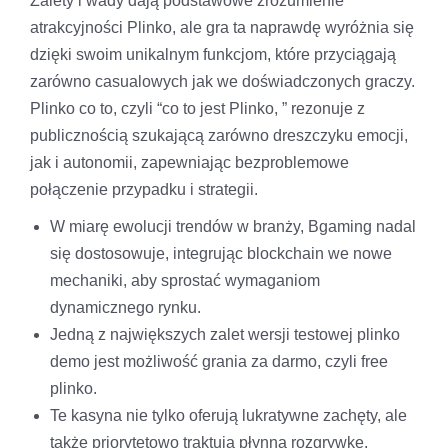
Zalety i wady dają podstawowe zrozumienie
atrakcyjności Plinko, ale gra ta naprawdę wyróżnia się
dzięki swoim unikalnym funkcjom, które przyciągają
zarówno casualowych jak we doświadczonych graczy.
Plinko co to, czyli “co to jest Plinko, ” rezonuje z
publicznością szukającą zarówno dreszczyku emocji,
jak i autonomii, zapewniając bezproblemowe
połączenie przypadku i strategii.
W miarę ewolucji trendów w branży, Bgaming nadal
się dostosowuje, integrując blockchain we nowe
mechaniki, aby sprostać wymaganiom
dynamicznego rynku.
Jedną z największych zalet wersji testowej plinko
demo jest możliwość grania za darmo, czyli free
plinko.
Te kasyna nie tylko oferują lukratywne zachęty, ale
także priorytetowo traktują płynną rozgrywkę,