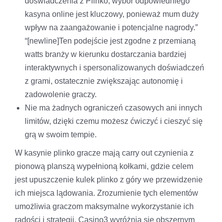
doświadczenia z Plinko, wybór odpowiedniego
kasyna online jest kluczowy, ponieważ mum duży
wpływ na zaangażowanie i potencjalne nagrody.”
“[newline]Ten podejście jest zgodne z przemianą
watts branży w kierunku dostarczania bardziej
interaktywnych i spersonalizowanych doświadczeń
z grami, ostatecznie zwiększając autonomię i
zadowolenie graczy.
Nie ma żadnych ograniczeń czasowych ani innych
limitów, dzięki czemu możesz ćwiczyć i cieszyć się
grą w swoim tempie.
W kasynie plinko gracze mają carry out czynienia z
pionową planszą wypełnioną kołkami, gdzie celem
jest upuszczenie kulek plinko z góry we przewidzenie
ich miejsca lądowania. Zrozumienie tych elementów
umożliwia graczom maksymalne wykorzystanie ich
radości i strategii. Casino3 wyróżnia się obszernym