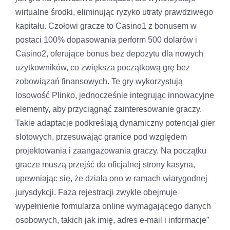
wirtualne środki, eliminując ryzyko utraty prawdziwego
kapitału. Czołowi gracze to Casino1 z bonusem w
postaci 100% dopasowania perform 500 dolarów i
Casino2, oferujące bonus bez depozytu dla nowych
użytkowników, co zwiększa początkową grę bez
zobowiązań finansowych. Te gry wykorzystują
losowość Plinko, jednocześnie integrując innowacyjne
elementy, aby przyciągnąć zainteresowanie graczy.
Takie adaptacje podkreślają dynamiczny potencjał gier
slotowych, przesuwając granice pod względem
projektowania i zaangażowania graczy. Na początku
gracze muszą przejść do oficjalnej strony kasyna,
upewniając się, że działa ono w ramach wiarygodnej
jurysdykcji. Faza rejestracji zwykle obejmuje
wypełnienie formularza online wymagającego danych
osobowych, takich jak imię, adres e-mail i informacje”