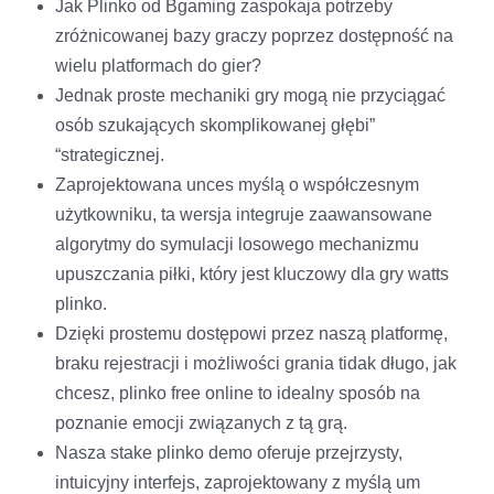
Jak Plinko od Bgaming zaspokaja potrzeby
zróżnicowanej bazy graczy poprzez dostępność na
wielu platformach do gier?
Jednak proste mechaniki gry mogą nie przyciągać
osób szukających skomplikowanej głębi”
“strategicznej.
Zaprojektowana unces myślą o współczesnym
użytkowniku, ta wersja integruje zaawansowane
algorytmy do symulacji losowego mechanizmu
upuszczania piłki, który jest kluczowy dla gry watts
plinko.
Dzięki prostemu dostępowi przez naszą platformę,
braku rejestracji i możliwości grania tidak długo, jak
chcesz, plinko free online to idealny sposób na
poznanie emocji związanych z tą grą.
Nasza stake plinko demo oferuje przejrzysty,
intuicyjny interfejs, zaprojektowany z myślą um