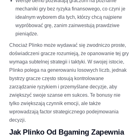
Wersje demo pozwalają graczom na poznanie
mechaniki gry bez ryzyka finansowego, co czyni je
idealnym wyborem dla tych, którzy chcą najpierw
wypróbować grę, zanim zainwestują prawdziwe
pieniądze.
Chociaż Plinko może wydawać się zwodniczo proste,
doświadczeni gracze rozumieją, że opanowanie tej gry
wymaga subtelnej strategii i taktyki. W swojej istocie,
Plinko polega na generowaniu losowych liczb, jednak
bystrzy gracze często stosują kontrolowane
zarządzanie ryzykiem i przemyślane decyzje, aby
zwiększyć swoje szanse em sukces. Te bonusy nie
tylko zwiększają czynnik emocji, ale także
wprowadzają factor strategicznego podejmowania
decyzji.
Jak Plinko Od Bgaming Zapewnia