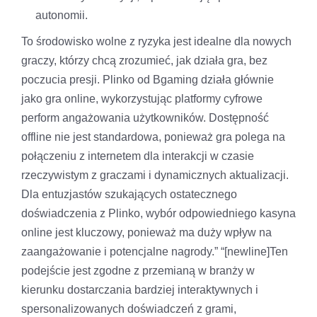
autonomii.
To środowisko wolne z ryzyka jest idealne dla nowych
graczy, którzy chcą zrozumieć, jak działa gra, bez
poczucia presji. Plinko od Bgaming działa głównie
jako gra online, wykorzystując platformy cyfrowe
perform angażowania użytkowników. Dostępność
offline nie jest standardowa, ponieważ gra polega na
połączeniu z internetem dla interakcji w czasie
rzeczywistym z graczami i dynamicznych aktualizacji.
Dla entuzjastów szukających ostatecznego
doświadczenia z Plinko, wybór odpowiedniego kasyna
online jest kluczowy, ponieważ ma duży wpływ na
zaangażowanie i potencjalne nagrody.” “[newline]Ten
podejście jest zgodne z przemianą w branży w
kierunku dostarczania bardziej interaktywnych i
spersonalizowanych doświadczeń z grami,