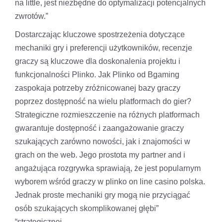
na little, jest niezbędne do optymalizacji potencjalnych
zwrotów.”
Dostarczając kluczowe spostrzeżenia dotyczące
mechaniki gry i preferencji użytkowników, recenzje
graczy są kluczowe dla doskonalenia projektu i
funkcjonalności Plinko. Jak Plinko od Bgaming
zaspokaja potrzeby zróżnicowanej bazy graczy
poprzez dostępność na wielu platformach do gier?
Strategiczne rozmieszczenie na różnych platformach
gwarantuje dostępność i zaangażowanie graczy
szukających zarówno nowości, jak i znajomości w
grach on the web. Jego prostota my partner and i
angażująca rozgrywka sprawiają, że jest popularnym
wyborem wśród graczy w plinko on line casino polska.
Jednak proste mechaniki gry mogą nie przyciągać
osób szukających skomplikowanej głębi”
“strategicznej.