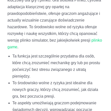
kluczowy dla gry t plinko. Gra slotowa Plinko, cyfrowa
adaptacja klasycznej gry opartej na
prawdopodobieństwie, oferuje graczom angażujące i
actually wizualnie czarujące doświadczenie
hazardowe. To środowisko wolne od ryzyka oferuje
rozrywkę i naukę wszystkim, którzy chcą opanować
wersję plinko simulator, bez jakiejkolwiek presji
plinko
game
.
Ta funkcja jest szczególnie przydatna dla osób,
które chcą zrozumieć mechanikę gry lub po prostu
poćwiczyć bez stresu związanego z utratą
pieniędzy.
To środowisko wolne z ryzyka jest idealne dla
nowych graczy, którzy chcą zrozumieć, jak działa
gra, bez poczucia presji.
Te aspekty umożliwiają graczom podejmowanie
świadomych decyzji, wprowadzając poczucie