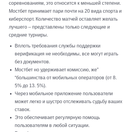
соревнованиям, это относится к меньшей степени.
Мостбет принимает пари почти на 20 вида спорта и
киберспорт. Количество матчей оставляет желать
лучшего – представлены только следующие и
средние турниры.
Вплоть требования службы поддержки
верификация не необходимы, все могут играть
без документов.
Мостбет но удерживает комиссию, же”
“большинства от мобильных операторов (от 8.
5% до 13. 5%).
Через мобильное приложение пользователи
может легко и шустро отслеживать судьбу ваших
ставок.
Это обеспечивает регулярную помощь
пользователям в любой ситуации.