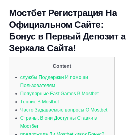
Мостбет Регистрация На
Официальном Сайте:
Бонус в Первый Депозит а
Зеркала Сайта!
Content
службы Поддержки И помощи
Пользователям
Популярные Fast Games В Mostbet
Теннис В Mostbet
Часто Задаваемые вопросы О Mostbet
Страны, В они Доступны Ставки в
Мостбет
предложила Ли Mostbet кивок Бонус?