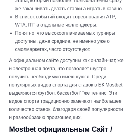
этапа, который позволяет пользователям сразу
же заканчивать делать ставки а играть в казино.
В список событий входят соревнования ATP,
WTA, ITF а отдельные челленджеры.
Понятно, что высокооплачиваемых турниры
доступны, даже средние, не именно уже о
смолмаркетах, часто отсутствуют.
А официальном сайте доступны как онлайн-чат, же
и электронная почта, что позволяет шустро
получить необходимую имеющуюся. Среди
популярных видов спорта для ставок в БК Mostbet
выделяются футбол, баскетбол” “же теннис. Эти
видов спорта традиционно замечают наибольшее
количество ставок, благодаря своей популярности
и разнообразию произошедших.
Mostbet официальным Сайт /