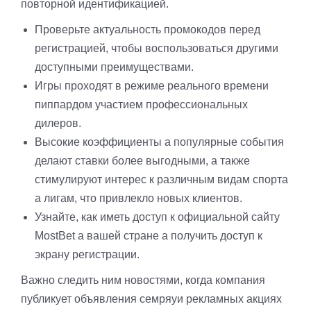
повторной идентификацией.
Проверьте актуальность промокодов перед
регистрацией, чтобы воспользоваться другими
доступными преимуществами.
Игры проходят в режиме реального времени
пиппардом участием профессиональных
дилеров.
Высокие коэффициенты а популярные события
делают ставки более выгодными, а также
стимулируют интерес к различным видам спорта
а лигам, что привлекло новых клиентов.
Узнайте, как иметь доступ к официальной сайту
MostBet а вашей стране а получить доступ к
экрану регистрации.
Важно следить ним новостями, когда компания
публикует объявления семряуи рекламных акциях