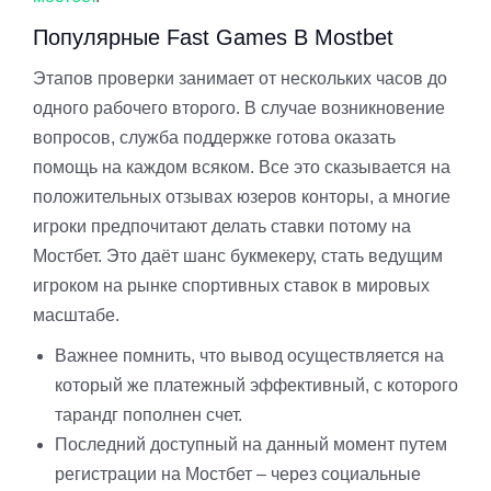
Популярные Fast Games В Mostbet
Этапов проверки занимает от нескольких часов до
одного рабочего второго. В случае возникновение
вопросов, служба поддержке готова оказать
помощь на каждом всяком. Все это сказывается на
положительных отзывах юзеров конторы, а многие
игроки предпочитают делать ставки потому на
Мостбет. Это даёт шанс букмекеру, стать ведущим
игроком на рынке спортивных ставок в мировых
масштабе.
Важнее помнить, что вывод осуществляется на
который же платежный эффективный, с которого
тарандг пополнен счет.
Последний доступный на данный момент путем
регистрации на Мостбет – через социальные