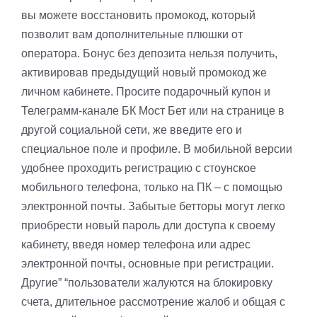
вы можете восстановить промокод, который
позволит вам дополнительные плюшки от
оператора. Бонус без депозита нельзя получить,
активировав предыдущий новый промокод же
личном кабинете. Просите подарочный купон и
Телеграмм-канале БК Мост Бет или на странице в
другой социальной сети, же введите его и
специальное поле и профиле. В мобильной версии
удобнее проходить регистрацию с стоунское
мобильного телефона, только на ПК – с помощью
электронной почты. Забытые бетторы могут легко
приобрести новый пароль дли доступа к своему
кабинету, введя номер телефона или адрес
электронной почты, основные при регистрации.
Другие” “пользователи жалуются на блокировку
счета, длительное рассмотрение жалоб и общая с