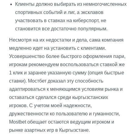
Клиенты должно выбирать из немногочисленных
спортивных событий и лиг, а эксклавов
участвовать в ставках на киберспорт, не
становится все достаточно популярным.
Несмотря на их недостатки и дела, сама компания
медленно идет на установить с клиентами.
Усовершенство более быстрого оформления пари,
игрокам рекомендуем воспользоваться ставкой же
1 клик и заранее указанную сумму (опция быстрые
ставки). Мостбет доказал эту способность
адаптироваться к меняющимся условиям рынка и
оставаться сделался среди кыргызстанских
игроков. С учетом моей надежности,
дружественности ко пользователю и гуманности,
Mostbet обещает остаются ведущим игроком и
рынке азартных игр в Кыргызстане.