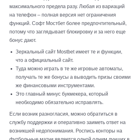
максимального предела разу. Любая из вариаций
на телефон – полная версия нет ограничения
функций. Софт Мостбет более предпочтительный,
потому что заглядывает блокировку и за него еще
бонус дают.
Зеркальный сайт Mostbet имеет те и функции,
что а официальный сайт.
Туда можно играть в те же игровые автоматы,
получать те же бонусы а выводить призы своими
же финансовыми инструментами.
Это главный минус букмекера, который
необходимо обязательно исправлять.
Если возник разногласия, можно обратиться в
службу поддержки и оперативно заиметь ответ на
возникшей недопонимания. Роспись конторы на
футбольные матчи является одной одним лучших в