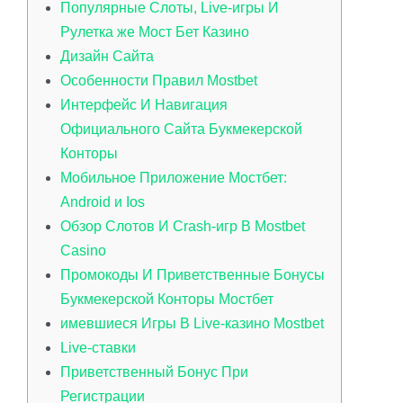
Популярные Слоты, Live-игры И
Рулетка же Мост Бет Казино
Дизайн Сайта
Особенности Правил Mostbet
Интерфейс И Навигация
Официального Сайта Букмекерской
Конторы
Мобильное Приложение Мостбет:
Android и Ios
Обзор Слотов И Crash-игр В Mostbet
Casino
Промокоды И Приветственные Бонусы
Букмекерской Конторы Мостбет
имевшиеся Игры В Live-казино Mostbet
Live-ставки
Приветственный Бонус При
Регистрации