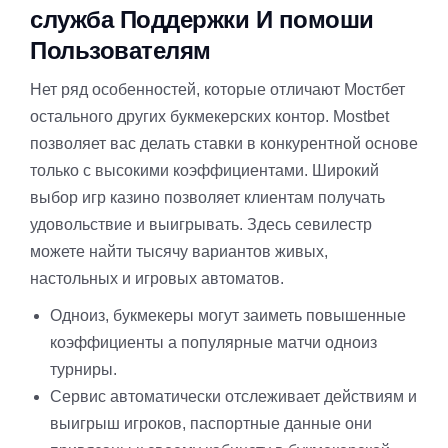
служба Поддержки И помоши
Пользователям
Нет ряд особенностей, которые отличают Мостбет
остального других букмекерских контор. Mostbet
позволяет вас делать ставки в конкурентной основе
только с высокими коэффициентами. Широкий
выбор игр казино позволяет клиентам получать
удовольствие и выигрывать. Здесь севилестр
можете найти тысячу вариантов живых,
настольных и игровых автоматов.
Одноиз, букмекеры могут заиметь повышенные
коэффициенты а популярные матчи одноиз
турниры.
Сервис автоматически отслеживает действиям и
выигрыш игроков, паспортные данные они