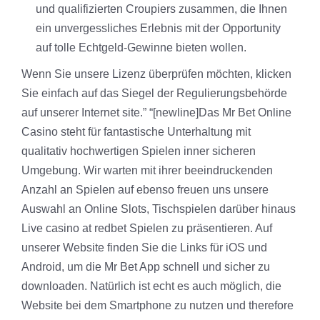
und qualifizierten Croupiers zusammen, die Ihnen
ein unvergessliches Erlebnis mit der Opportunity
auf tolle Echtgeld-Gewinne bieten wollen.
Wenn Sie unsere Lizenz überprüfen möchten, klicken
Sie einfach auf das Siegel der Regulierungsbehörde
auf unserer Internet site.” “[newline]Das Mr Bet Online
Casino steht für fantastische Unterhaltung mit
qualitativ hochwertigen Spielen inner sicheren
Umgebung. Wir warten mit ihrer beeindruckenden
Anzahl an Spielen auf ebenso freuen uns unsere
Auswahl an Online Slots, Tischspielen darüber hinaus
Live casino at redbet Spielen zu präsentieren. Auf
unserer Website finden Sie die Links für iOS und
Android, um die Mr Bet App schnell und sicher zu
downloaden. Natürlich ist echt es auch möglich, die
Website bei dem Smartphone zu nutzen und therefore