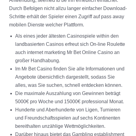
Anwendung, seemed to be ihn erheblich einfacher.
Durch Befolgen nicht allzu langer einfacher Download-
Schritte erhält der Spieler einen Zugriff auf pass away
mobilen Dienste welcher Plattform.
Als eines jeder ältesten Casinospiele within den
landbasierten Casinos erfreut sich On-line Roulette
auch internet marketing Mr Bet Online Casino an
großer Handhabung.
Im Mr Bet Casino finden Sie alle Informationen und
Angebote übersichtlich dargestellt, sodass Sie
alles, was Sie suchen, schnell entdecken können.
Die maximale Auszahlung von Gewinnen beträgt
5000€ pro Woche und 15000€ professional Monat.
Hunderte und Aberhunderte von Ligen, Turnieren
und Freundschaftsspielen auf sechs Kontinenten
bereithalten unzählige Wettmöglichkeiten.
Darüber hinaus bietet das Gambling establishment