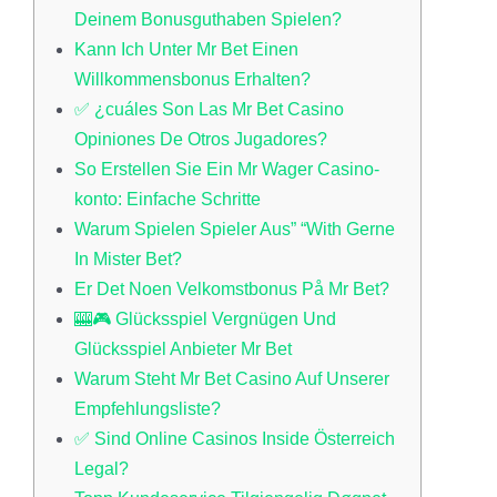
Deinem Bonusguthaben Spielen?
Kann Ich Unter Mr Bet Einen
Willkommensbonus Erhalten?
✅ ¿cuáles Son Las Mr Bet Casino
Opiniones De Otros Jugadores?
So Erstellen Sie Ein Mr Wager Casino-
konto: Einfache Schritte
Warum Spielen Spieler Aus” “With Gerne
In Mister Bet?
Er Det Noen Velkomstbonus På Mr Bet?
🎰🎮 Glücksspiel Vergnügen Und
Glücksspiel Anbieter Mr Bet
Warum Steht Mr Bet Casino Auf Unserer
Empfehlungsliste?
✅ Sind Online Casinos Inside Österreich
Legal?