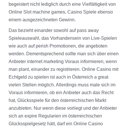
begeistert nicht lediglich durch eine Vielfältigkeit von
Online Slot machine games, Casino Spiele ebenso
einem ausgezeichneten Gewinn.
Das bezieht einander sowohl auf pass away
Spieleauswahl, das Vorhandensein von Live-Spielen
wie auch auf perish Promotionen, die angeboten
werden. Dementsprechend sollte man sich über einen
Anbieter internet marketing Voraus informieren, wenn
man plant, einander zu registrieren. Online Casino mit
Echtgeld zu spielen ist auch in Österreich a great
vielen Stellen möglich. Allerdings muss male sich im
Voraus informieren, ob ein Anbieter auch das Recht
hat, Glücksspiele für den österreichischen Markt
anzubieten. Nur wenn diese vorliegt und der Anbieter
sich an expire Regularien im österreichischen
Glücksspielgesetz hält, darf ein Online Casino