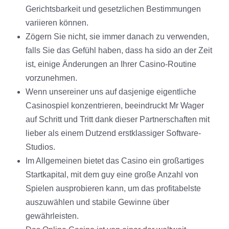
Gerichtsbarkeit und gesetzlichen Bestimmungen
variieren können.
Zögern Sie nicht, sie immer danach zu verwenden,
falls Sie das Gefühl haben, dass ha sido an der Zeit
ist, einige Änderungen an Ihrer Casino-Routine
vorzunehmen.
Wenn unsereiner uns auf dasjenige eigentliche
Casinospiel konzentrieren, beeindruckt Mr Wager
auf Schritt und Tritt dank dieser Partnerschaften mit
lieber als einem Dutzend erstklassiger Software-
Studios.
Im Allgemeinen bietet das Casino ein großartiges
Startkapital, mit dem guy eine große Anzahl von
Spielen ausprobieren kann, um das profitabelste
auszuwählen und stabile Gewinne über
gewährleisten.