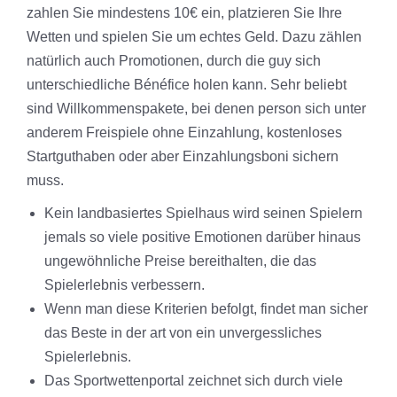
zahlen Sie mindestens 10€ ein, platzieren Sie Ihre
Wetten und spielen Sie um echtes Geld. Dazu zählen
natürlich auch Promotionen, durch die guy sich
unterschiedliche Bénéfice holen kann. Sehr beliebt
sind Willkommenspakete, bei denen person sich unter
anderem Freispiele ohne Einzahlung, kostenloses
Startguthaben oder aber Einzahlungsboni sichern
muss.
Kein landbasiertes Spielhaus wird seinen Spielern
jemals so viele positive Emotionen darüber hinaus
ungewöhnliche Preise bereithalten, die das
Spielerlebnis verbessern.
Wenn man diese Kriterien befolgt, findet man sicher
das Beste in der art von ein unvergessliches
Spielerlebnis.
Das Sportwettenportal zeichnet sich durch viele