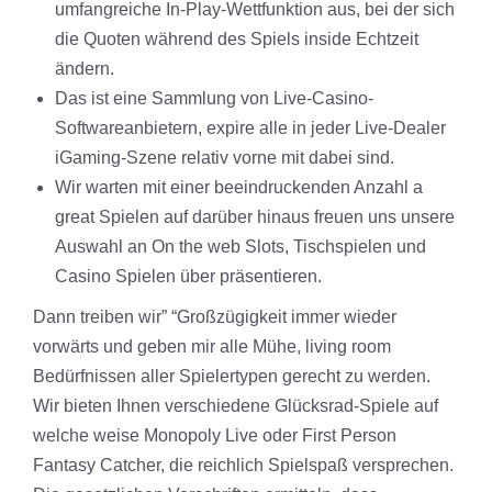
umfangreiche In-Play-Wettfunktion aus, bei der sich
die Quoten während des Spiels inside Echtzeit
ändern.
Das ist eine Sammlung von Live-Casino-
Softwareanbietern, expire alle in jeder Live-Dealer
iGaming-Szene relativ vorne mit dabei sind.
Wir warten mit einer beeindruckenden Anzahl a
great Spielen auf darüber hinaus freuen uns unsere
Auswahl an On the web Slots, Tischspielen und
Casino Spielen über präsentieren.
Dann treiben wir” “Großzügigkeit immer wieder
vorwärts und geben mir alle Mühe, living room
Bedürfnissen aller Spielertypen gerecht zu werden.
Wir bieten Ihnen verschiedene Glücksrad-Spiele auf
welche weise Monopoly Live oder First Person
Fantasy Catcher, die reichlich Spielspaß versprechen.