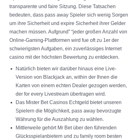
transparente und faire Sitzung. Diese Tatsachen
bedeuten, dass pass away Spieler sich wenig Sorgen
um ihre Sicherheit und expire Sicherheit ihrer Gelder
machen müssen. Aufgrund” “jeder großen Anzahl von
Online-Gaming-Plattformen wird fue oft zu 1er der
schwierigsten Aufgaben, ein zuverlässiges Internet
casino mit der höchsten Bewertung zu entdecken.
Natürlich bieten wir darüber hinaus eine Live-
Version von Blackjack an, within der Ihnen die
Karten von einem echten Dealer gezogen werden,
der for every Livestream übertragen wird.
Das Mister Bet Casinos Echtgeld bietet unseren
Spielern die Möglichkeit, pass away bevorzugte
Währung für die Auszahlung zu wählen.
Mittlerweile gehört Mr Bet über den führenden
Glücksspielanbietern und zu family room besten