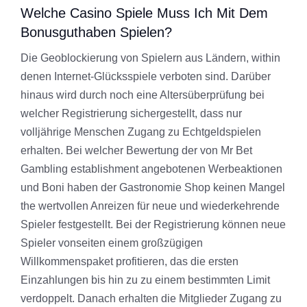
Welche Casino Spiele Muss Ich Mit Dem
Bonusguthaben Spielen?
Die Geoblockierung von Spielern aus Ländern, within
denen Internet-Glücksspiele verboten sind. Darüber
hinaus wird durch noch eine Altersüberprüfung bei
welcher Registrierung sichergestellt, dass nur
volljährige Menschen Zugang zu Echtgeldspielen
erhalten. Bei welcher Bewertung der von Mr Bet
Gambling establishment angebotenen Werbeaktionen
und Boni haben der Gastronomie Shop keinen Mangel
the wertvollen Anreizen für neue und wiederkehrende
Spieler festgestellt. Bei der Registrierung können neue
Spieler vonseiten einem großzügigen
Willkommenspaket profitieren, das die ersten
Einzahlungen bis hin zu zu einem bestimmten Limit
verdoppelt. Danach erhalten die Mitglieder Zugang zu