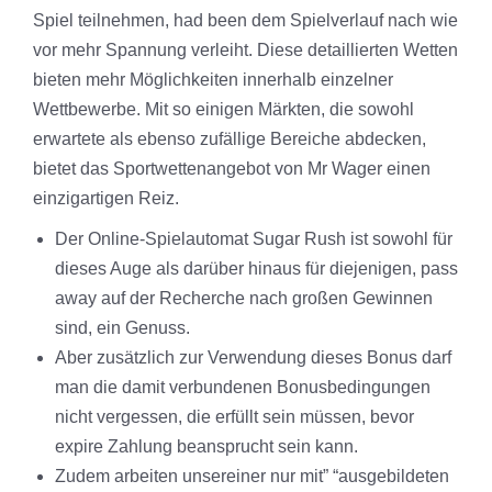
Spiel teilnehmen, had been dem Spielverlauf nach wie
vor mehr Spannung verleiht. Diese detaillierten Wetten
bieten mehr Möglichkeiten innerhalb einzelner
Wettbewerbe. Mit so einigen Märkten, die sowohl
erwartete als ebenso zufällige Bereiche abdecken,
bietet das Sportwettenangebot von Mr Wager einen
einzigartigen Reiz.
Der Online-Spielautomat Sugar Rush ist sowohl für
dieses Auge als darüber hinaus für diejenigen, pass
away auf der Recherche nach großen Gewinnen
sind, ein Genuss.
Aber zusätzlich zur Verwendung dieses Bonus darf
man die damit verbundenen Bonusbedingungen
nicht vergessen, die erfüllt sein müssen, bevor
expire Zahlung beansprucht sein kann.
Zudem arbeiten unsereiner nur mit” “ausgebildeten