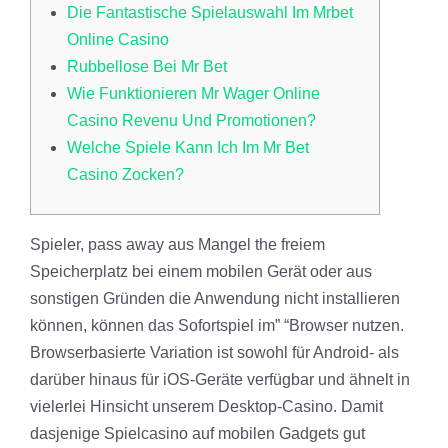
Die Fantastische Spielauswahl Im Mrbet
Online Casino
Rubbellose Bei Mr Bet
Wie Funktionieren Mr Wager Online
Casino Revenu Und Promotionen?
Welche Spiele Kann Ich Im Mr Bet
Casino Zocken?
Spieler, pass away aus Mangel the freiem
Speicherplatz bei einem mobilen Gerät oder aus
sonstigen Gründen die Anwendung nicht installieren
können, können das Sofortspiel im” “Browser nutzen.
Browserbasierte Variation ist sowohl für Android- als
darüber hinaus für iOS-Geräte verfügbar und ähnelt in
vielerlei Hinsicht unserem Desktop-Casino. Damit
dasjenige Spielcasino auf mobilen Gadgets gut