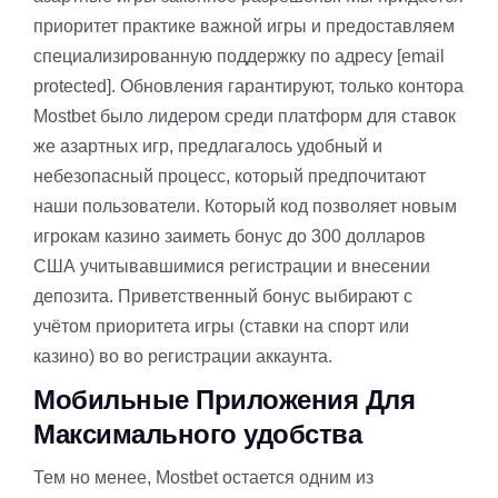
приоритет практике важной игры и предоставляем
специализированную поддержку по адресу [email
protected]. Обновления гарантируют, только контора
Mostbet было лидером среди платформ для ставок
же азартных игр, предлагалось удобный и
небезопасный процесс, который предпочитают
наши пользователи. Который код позволяет новым
игрокам казино заиметь бонус до 300 долларов
США учитывавшимися регистрации и внесении
депозита. Приветственный бонус выбирают с
учётом приоритета игры (ставки на спорт или
казино) во во регистрации аккаунта.
Мобильные Приложения Для
Максимального удобства
Тем но менее, Mostbet остается одним из