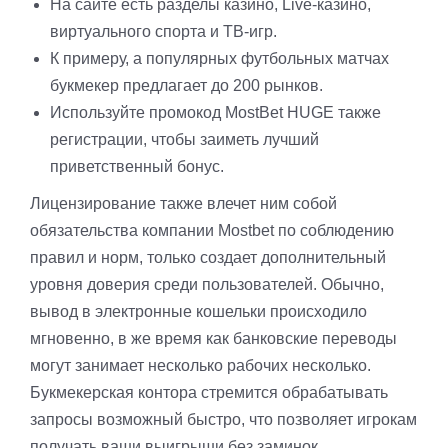
На сайте есть разделы казино, Live-казино,
виртуального спорта и ТВ-игр.
К примеру, а популярных футбольных матчах
букмекер предлагает до 200 рынков.
Используйте промокод MostBet HUGE также
регистрации, чтобы заиметь лучший
приветственный бонус.
Лицензирование также влечет ним собой
обязательства компании Mostbet по соблюдению
правил и норм, только создает дополнительный
уровня доверия среди пользователей. Обычно,
вывод в электронные кошельки происходило
мгновенно, в же время как банковские переводы
могут занимает несколько рабочих несколько.
Букмекерская контора стремится обрабатывать
запросы возможный быстро, что позволяет игрокам
получать ваши выигрыши без заминок.