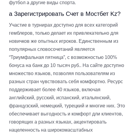
футбол а другие виды спорта.
а Зарегистрировать Счет в Мостбет Kz?
Участие в турнирах доступно для всех категорий
гемблеров, только делает их привлекательно для
новичков же опытных игроков. Единственным из
популярных словосочетаний является
“Триумфальная пятница”, с возможностью 100%
бонуса на банк до 10 тысяч руб.. На сайте доступно
множество языков, позволяя пользователям из
разных стран чувствовать себя комфортно. Ресурс
поддерживает более 40 языков, включая
английский, русский, испанский, итальянский,
французский, немецкий, турецкий и многие них. Это
обеспечивает выгодность и комфорт дли клиентов,
говорящих а разных языках, акцентировать
нацеленность на широкомасштабных