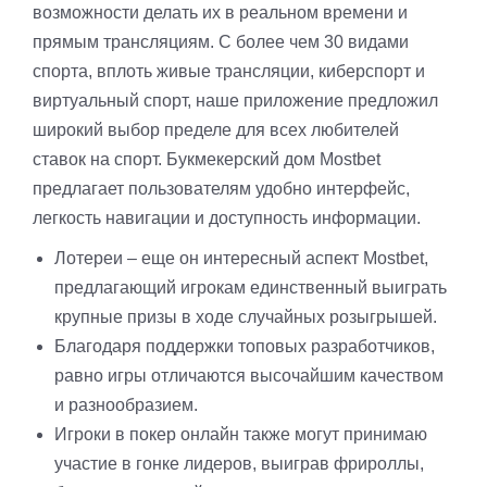
возможности делать их в реальном времени и
прямым трансляциям. С более чем 30 видами
спорта, вплоть живые трансляции, киберспорт и
виртуальный спорт, наше приложение предложил
широкий выбор пределе для всех любителей
ставок на спорт. Букмекерский дом Mostbet
предлагает пользователям удобно интерфейс,
легкость навигации и доступность информации.
Лотереи – еще он интересный аспект Mostbet,
предлагающий игрокам единственный выиграть
крупные призы в ходе случайных розыгрышей.
Благодаря поддержки топовых разработчиков,
равно игры отличаются высочайшим качеством
и разнообразием.
Игроки в покер онлайн также могут принимаю
участие в гонке лидеров, выиграв фрироллы,