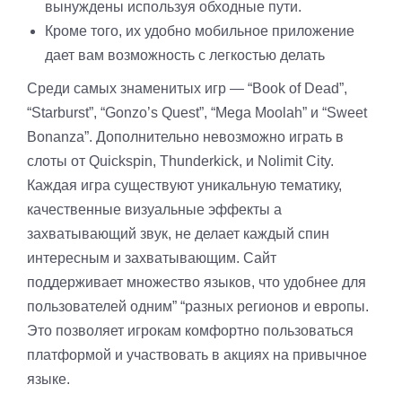
вынуждены используя обходные пути.
Кроме того, их удобно мобильное приложение
дает вам возможность с легкостью делать
Среди самых знаменитых игр — “Book of Dead”,
“Starburst”, “Gonzo’s Quest”, “Mega Moolah” и “Sweet
Bonanza”. Дополнительно невозможно играть в
слоты от Quickspin, Thunderkick, и Nolimit City.
Каждая игра существуют уникальную тематику,
качественные визуальные эффекты а
захватывающий звук, не делает каждый спин
интересным и захватывающим. Сайт
поддерживает множество языков, что удобнее для
пользователей одним” “разных регионов и европы.
Это позволяет игрокам комфортно пользоваться
платформой и участвовать в акциях на привычное
языке.