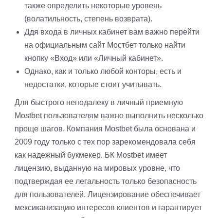
также определить некоторые уровень
(волатильность, степень возврата).
Ддя входа в личных кабинет вам важно перейти
на официальным сайт Мостбет только найти
кнопку «Вход» или «Личный кабинет».
Однако, как и только любой конторы, есть и
недостатки, которые стоит учитывать.
Для быстрого неподалеку в личный приемную
Mostbet пользователям важно выполнить несколько
проще шагов. Компания Mostbet была основана и
2009 году только с тех пор зарекомендовала себя
как надежный букмекер. БК Mostbet имеет
лицензию, выданную на мировых уровне, что
подтверждая ее легальность только безопасность
для пользователей. Лицензирование обеспечивает
мексиканизацию интересов клиентов и гарантирует