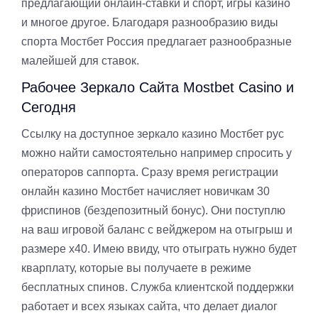
предлагающий онлайн-ставки и спорт, игры казино
и многое другое. Благодаря разнообразию виды
спорта Мостбет Россия предлагает разнообразные
малейшей для ставок.
Рабочее Зеркало Сайта Mostbet Casino и
Сегодня
Ссылку на доступное зеркало казино Мостбет рус
можно найти самостоятельно например спросить у
операторов саппорта. Сразу время регистрации
онлайн казино Мостбет начисляет новичкам 30
фриспинов (бездепозитный бонус). Они поступлю
на ваш игровой баланс с вейджером на отыгрыш и
размере х40. Имею ввиду, что отыграть нужно будет
кварплату, которые вы получаете в режиме
бесплатных спинов. Служба клиентской поддержки
работает и всех языках сайта, что делает диалог