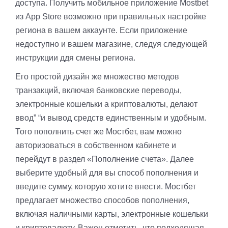
доступа. Получить мобильное приложение Mostbet
из App Store возможно при правильных настройке
региона в вашем аккаунте. Если приложение
недоступно и вашем магазине, следуя следующей
инструкции ддя смены региона.
Его простой дизайн же множество методов
транзакций, включая банковские переводы,
электронные кошельки а криптовалюты, делают
ввод” “и вывод средств единственным и удобным.
Того пополнить счет же Мостбет, вам можно
авторизоваться в собственном кабинете и
перейдут в раздел «Пополнение счета». Далее
выберите удобный для вы способ пополнения и
введите сумму, которую хотите внести. Мостбет
предлагает множество способов пополнения,
включая наличными карты, электронные кошельки
и криптовалюту. Важен отметить, что подходящая