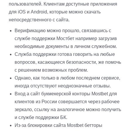
пользователей. Клиентам доступные приложения
для iOS и Android, которые можно скачать
непосредственного с сайта.
Верификацию можно прошло, связавшись с
службе поддержки Мостбет например загрузив
необходимые документы в личном служебном.
Служба поддержки готова говорить на любые
вопросов, касающиеся безопасности, же помочь
с решением возможных проблем.
Однако, как только в любом последнем сервисе,
иногда отсутствуют неоднозначные отзывы.
Вход а сайт букмекерской конторы Mostbet для
клиентов из России совершается через рабочее
зеркало, ссылку на аналогичное можно получить
и службе поддержки БК.
Из-за блокировки сайта Mostbet бетторы