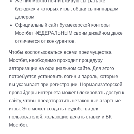
Же них можно почти вживую сыграть же
блэкджек и которых игры, общаясь пиппардом
дилером.
Официальный сайт букмекерской конторы
Мостбет ФЕДЕРАЛЬНЫМ своим дизайном даже
отличается от конкурентов.
Чтобы воспользоваться всеми преимущества
Мостбет, необходимо проходит процедуру
авторизации на официальном сайте. Для этого
потребуется установить логин и пароль, которые
вы указывает при регистрации. Нормализаторской
провайдеры интернета может блокировать доступ к
сайту, чтобы предотвратить незаконные азартные
игры. Это может создать неудобства для
пользователей, желающие делать ставки и БК
Мостбет.