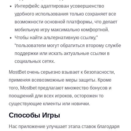
Интерфейс адаптирован усовершенство
удобного использования только сохраняет все
возможности основной платформы, что делает
мобильную игру максимально комфортной.
Чтобы найти альтернативную ссылку,”
“пользователи могут обратиться второму службе
поддержки или искать актуальные ссылки в
социальных сетях.
MostBet очень серьезно взывает к безопасности,
применяя всевозможные меры защиты. Кроме
того, Mostbet предлагают множество бонусов и
поощрений дли всех игроков, осторожен то
существующие клиенты или новички.
Способы Игры
Нас приложение улучшает этапа ставок благодаря