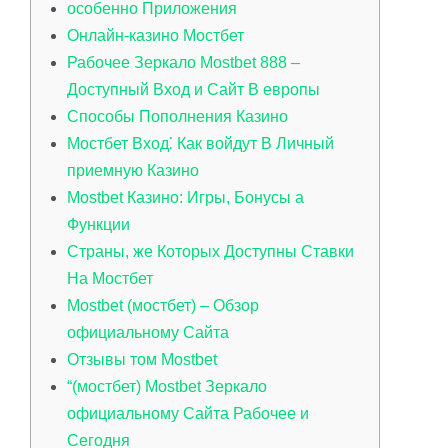
особенно Приложения
Онлайн-казино Мостбет
Рабочее Зеркало Mostbet 888 –
Доступный Вход и Сайт В европы
Способы Пополнения Казино
Мостбет Вход⁚ Как войдут В Личный
приемную Казино
Mostbet Казино: Игры, Бонусы а
Функции
Страны, же Которых Доступны Ставки
На Мостбет
Mostbet (мостбет) – Обзор
официальному Сайта
Отзывы том Mostbet
“(мостбет) Mostbet Зеркало
официальному Сайта Рабочее и
Сегодня