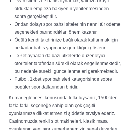
1Win sitemizde bahis oynamak, yalnızca kayıt
olduktan empieza bakiyenin yenilenmesinden
sonra gerçekleştirilir.
Ondan dolayı spor bahsi sitelerinin nenni tür ödeme
seçenekleri barındırdıkları önem kazanır.
Ödülü kendi takdirinize bağlı olarak kullanmak için
ne kadar bahis yapmanız gerektiğini gösterir.
1xBet aynaları da bazı ülkelerde düzenleyici
otoriteler tarafından sürekli olarak engellenmektedir,
bu nedenle sürekli güncellenmeleri gerekmektedir.
Futbol, 1xbet spor bahisleri kategorisinde sobre
popüler spor dallarından biridir.
Kumar eğlencesi konusunda tutkuluysanız, 1500’den
fazla farklı seçeneğe sahip olan çok çeşitli
oyunlarımıza dikkat etmenizi şiddetle tavsiye ederiz.
Casinomuzda renkli slot makineleri, klasik masa
oyunlarının yanı sıra kumarhanemizin sanal duvarları