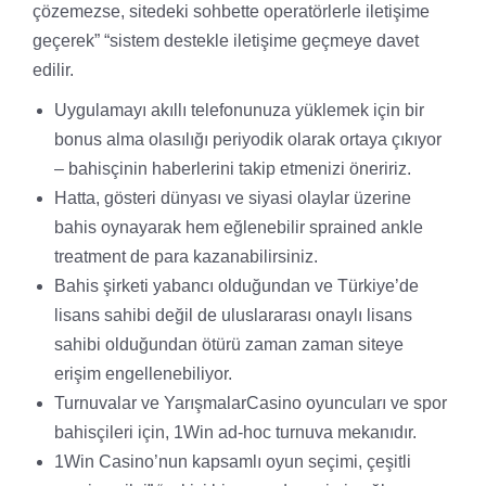
çözemezse, sitedeki sohbette operatörlerle iletişime
geçerek” “sistem destekle iletişime geçmeye davet
edilir.
Uygulamayı akıllı telefonunuza yüklemek için bir
bonus alma olasılığı periyodik olarak ortaya çıkıyor
– bahisçinin haberlerini takip etmenizi öneririz.
Hatta, gösteri dünyası ve siyasi olaylar üzerine
bahis oynayarak hem eğlenebilir sprained ankle
treatment de para kazanabilirsiniz.
Bahis şirketi yabancı olduğundan ve Türkiye’de
lisans sahibi değil de uluslararası onaylı lisans
sahibi olduğundan ötürü zaman zaman siteye
erişim engellenebiliyor.
Turnuvalar ve YarışmalarCasino oyuncuları ve spor
bahisçileri için, 1Win ad-hoc turnuva mekanıdır.
1Win Casino’nun kapsamlı oyun seçimi, çeşitli