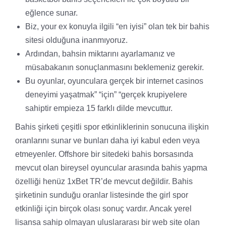
eğlence sunar.
Biz, your ex konuyla ilgili “en iyisi” olan tek bir bahis
sitesi olduğuna inanmıyoruz.
Ardından, bahsin miktarını ayarlamanız ve
müsabakanın sonuçlanmasını beklemeniz gerekir.
Bu oyunlar, oyunculara gerçek bir internet casinos
deneyimi yaşatmak” “için” “gerçek krupiyelere
sahiptir empieza 15 farklı dilde mevcuttur.
Bahis şirketi çeşitli spor etkinliklerinin sonucuna ilişkin
oranlarını sunar ve bunları daha iyi kabul eden veya
etmeyenler. Offshore bir sitedeki bahis borsasında
mevcut olan bireysel oyuncular arasında bahis yapma
özelliği henüz 1xBet TR’de mevcut değildir. Bahis
şirketinin sunduğu oranlar listesinde the girl spor
etkinliği için birçok olası sonuç vardır. Ancak yerel
lisansa sahip olmayan uluslararası bir web site olan