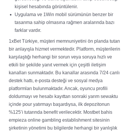
kişisel hesabında görüntülenir.
Uygulama ve 1Win mobil sürümünün benzer bir
tasarıma sahip olmasına rağmen aralarında bazı
farklar vardır.
1xBet Türkiye, müşteri memnuniyetini ön planda tutan
bir anlayışla hizmet vermektedir. Platform, müşterilerin
karşılaştığı herhangi bir sorun veya soruya hızlı ve
etkili bir şekilde yanıt vermek için çeşitli iletişim
kanalları sunmaktadır. Bu kanallar arasında 7/24 canlı
destek hattı, e-posta desteği ve sosyal medya
platformları bulunmaktadır. Ancak, oyuncu profili
doldurmayı ve hesabı kayıttan sonraki yarım sewaktu
içinde pour yatırmayı başardıysa, ilk depozitonun
%125’i tutarında benefit verilecektir. Mostbet bahis
empieza online gambling establishment sitesinin
şirketinin yönetimi bu bilgilerde herhangi bir yanlışlık