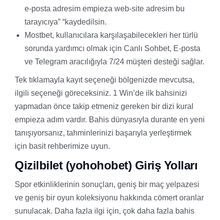
e-posta adresim empieza web-site adresim bu
tarayıcıya” “kaydedilsin.
Mostbet, kullanıcılara karşılaşabilecekleri her türlü
sorunda yardımcı olmak için Canlı Sohbet, E-posta
ve Telegram aracılığıyla 7/24 müşteri desteği sağlar.
Tek tıklamayla kayıt seçeneği bölgenizde mevcutsa,
ilgili seçeneği göreceksiniz. 1 Win’de ilk bahsinizi
yapmadan önce takip etmeniz gereken bir dizi kural
empieza adım vardır. Bahis dünyasıyla durante en yeni
tanışıyorsanız, tahminlerinizi başarıyla yerleştirmek
için basit rehberimize uyun.
Qizilbilet (yohohobet) Giriş Yolları
Spor etkinliklerinin sonuçları, geniş bir maç yelpazesi
ve geniş bir oyun koleksiyonu hakkında cömert oranlar
sunulacak. Daha fazla ilgi için, çok daha fazla bahis