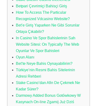
Betpari Çevrimiçi Bahisçi Giriş
How To Access The Particular
Recognized Vdcasino Website?
Bet’e Giriş Yaparken Ne Gibi Sorunlar
Ortaya Çıkabilir?
In Casino Ve Spor Bahislerinin Sah
Website Sitesi: On Typically The Web
Oyunlar Ve Spor Bahisleri
Oyun Alanı
Bet’te Neye Bahis Oynayabilirim?
Türkiye’nin Resmi Bahis Sitelerinin
Adresi Rehberi
Stake Casino’dan Afin De Çekmek Ne
Kadar Sürer?
Darmowy Added Bonus Gotówkowy W
Kasynach On-line Zgarnij Już Dziś