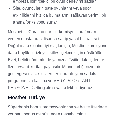
empieza ilgi” “çekici bir oyun deneyimi sağlar.
Site, oyuncuların gaté oyunlarını veya spor
etkinliklerini hızlıca bulmalarını sağlayan verimli bir
arama fonksiyonu sunar.
Mostbet — Curacao’dan bir komisyon tarafından
verilen uluslararası lisansa sahip yasal bir bahisçi.
Doğal olarak, sobre iyi maçlar için, Mostbet komisyonu
daha büyük bir izleyici kitlesi çekmek için düşürülür.
Evet, belirli dönemlerde yalnızca Twitter takipçilerine
özel reward kodları paylaşılır. Minnettarlığımızın bir
göstergesi olarak, sizlere en durante yeni sadakat
programımıza katılma ve VERY IMPORTANT
PERSONEL Getting alma şansı teklif ediyoruz.
Mostbet Türkiye
Süperbahis bonus promosyonlarına web-site üzerinde
yer paul bonus menüsünden ulaşabilirsiniz.