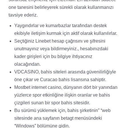
one tanesini belirleyerek sürekli olarak kullanmanızı
tavsiye ederiz.
Yaygındırlar ve kumarbazlar tarafından destek
ekibiyle iletişim kurmak için aktif olarak kullanılırlar.
Seçtiğiniz Linebet hesap çağrısını ve şifresini
unutmayınız veya bildirmeyiniz., hesabınızdaki
kader girişleri için bu bilgiye ihtiyacınız
olacağından.
VDCASINO, bahis siteleri arasında güvenilirliğiyle
öne çıkar ve Curacao bahis lisansına sahiptir.
Mostbet internet casino, dünyanın dört bir yanından
yüzlerce spor etkinliğine ilişkin oranlar ve bahis
çizgileri sunan bir spor bahis sitesidir.
Bu sürümü yüklemek için, bahis şirketinin” “web
sitesinde ana sayfanın betagt menüsündeki
“Windows” bölümüne gidin.