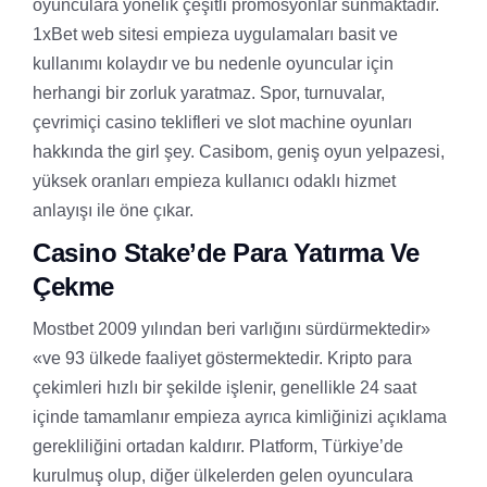
oyunculara yönelik çeşitli promosyonlar sunmaktadır.
1xBet web sitesi empieza uygulamaları basit ve
kullanımı kolaydır ve bu nedenle oyuncular için
herhangi bir zorluk yaratmaz. Spor, turnuvalar,
çevrimiçi casino teklifleri ve slot machine oyunları
hakkında the girl şey. Casibom, geniş oyun yelpazesi,
yüksek oranları empieza kullanıcı odaklı hizmet
anlayışı ile öne çıkar.
Casino Stake’de Para Yatırma Ve
Çekme
Mostbet 2009 yılından beri varlığını sürdürmektedir»
«ve 93 ülkede faaliyet göstermektedir. Kripto para
çekimleri hızlı bir şekilde işlenir, genellikle 24 saat
içinde tamamlanır empieza ayrıca kimliğinizi açıklama
gerekliliğini ortadan kaldırır. Platform, Türkiye’de
kurulmuş olup, diğer ülkelerden gelen oyunculara