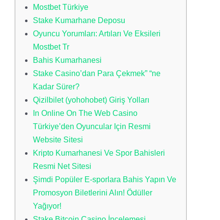
Mostbet Türkiye
Stake Kumarhane Deposu
Oyuncu Yorumları: Artıları Ve Eksileri
Mostbet Tr
Bahis Kumarhanesi
Stake Casino’dan Para Çekmek” “ne
Kadar Sürer?
Qizilbilet (yohohobet) Giriş Yolları
In Online On The Web Casino
Türkiye’den Oyuncular Için Resmi
Website Sitesi
Kripto Kumarhanesi Ve Spor Bahisleri
Resmi Net Sitesi
Şimdi Popüler E-sporlara Bahis Yapın Ve
Promosyon Biletlerini Alın! Ödüller
Yağıyor!
Stake Bitcoin Casino İncelemesi