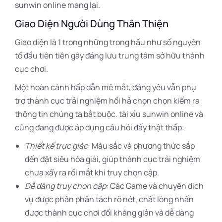
sunwin online mang lại.
Giao Diện Người Dùng Thân Thiện
Giao diện là 1 trong những trong hầu như số nguyên
tố đầu tiên tiên gây đáng lưu trung tâm sở hữu thành
cục chơi.
Một hoàn cảnh hấp dẫn mê mắt, đáng yêu vẫn phụ
trợ thành cục trải nghiệm hối hả chọn chọn kiếm ra
thông tin chúng ta bắt buộc. tài xỉu sunwin online và
cũng đang được áp dụng câu hỏi đấy thật thấp:
Thiết kế trực giác
: Màu sắc và phương thức sắp
đến đặt siêu hòa giải, giúp thành cục trải nghiệm
chưa xẩy ra rối mắt khi truy chọn cập.
Dễ dàng truy chọn cập
: Các Game và chuyên dịch
vụ được phân phân tách rõ nét, chất lỏng nhấn
được thành cục chơi đối kháng giản và dễ dàng