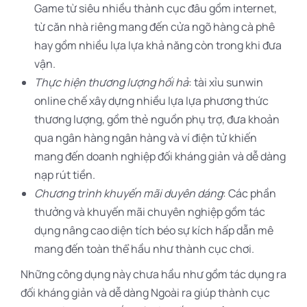
Game từ siêu nhiều thành cục đâu gồm internet,
từ căn nhà riêng mang đến cửa ngõ hàng cà phê
hay gồm nhiều lựa lựa khả năng còn trong khi đưa
vận.
Thực hiện thương lượng hối hả
: tài xỉu sunwin
online chế xây dựng nhiều lựa lựa phương thức
thương lượng, gồm thẻ nguồn phụ trợ, đưa khoản
qua ngân hàng ngân hàng và ví điện tử khiến
mang đến doanh nghiệp đối kháng giản và dễ dàng
nạp rút tiền.
Chương trình khuyến mãi duyên dáng
: Các phần
thưởng và khuyến mãi chuyên nghiệp gồm tác
dụng nâng cao diện tích béo sự kích hấp dẫn mê
mang đến toàn thể hầu như thành cục chơi.
Những công dụng này chưa hầu như gồm tác dụng ra
đối kháng giản và dễ dàng Ngoài ra giúp thành cục