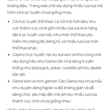
kháng điệu. Trang web chế xây dựng nhiều lựa lựa mô
hình cá trực tuyến chưa giống nhau.
Cá trực tuyến thể thao
: Là nổi trội hơn béo, khu
vực thành cục chơi gồm nhiều lựa lựa khả năng
đặt trực tuyến vào hầu như môn thể thao yêu
mếm như bóng đá, bóng rổ, và nhiều lựa lựa môn
thể thao khác.
Casino trực tuyến
: tài xỉu sunwin online cũng chế
xây dựng hầu như Game căn nhà dòng truyền
thống như blackjack, poker, roulette sở hữu dealer
liên đới.
Game slot và mini games
: Các Game này chưa hầu
như duyên dáng Ngoài ra đối kháng giản và dễ
dàng chơi, yêu hấp dẫn mê sở hữu nhiều lựa lựa
thành cục chơi chưa giống nhau.