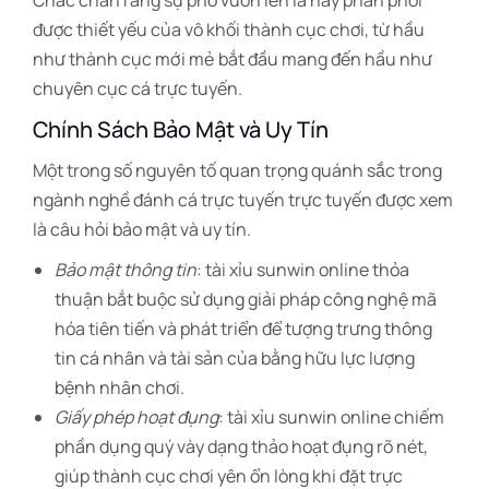
Chắc chắn rằng sự phổ vươn lên là này phân phối
được thiết yếu của vô khối thành cục chơi, từ hầu
như thành cục mới mẻ bắt đầu mang đến hầu như
chuyên cục cá trực tuyến.
Chính Sách Bảo Mật và Uy Tín
Một trong số nguyên tố quan trọng quánh sắc trong
ngành nghề đánh cá trực tuyến trực tuyến được xem
là câu hỏi bảo mật và uy tín.
Bảo mật thông tin
: tài xỉu sunwin online thỏa
thuận bắt buộc sử dụng giải pháp công nghệ mã
hóa tiên tiến và phát triển để tượng trưng thông
tin cá nhân và tài sản của bằng hữu lực lượng
bệnh nhân chơi.
Giấy phép hoạt đụng
: tài xỉu sunwin online chiếm
phần dụng quý vày dạng thảo hoạt đụng rõ nét,
giúp thành cục chơi yên ổn lòng khi đặt trực