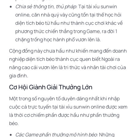
Chia sẻ thông tin, thủ pháp
: Tại tài xỉu sunwin
online, căn nhà quý vày cũng tồn tại thể học hỏi
diện tích béo từ hầu như thành cục chơi khác về
phương thức chiến thắng trong Game, ra đời 1
chặng trống học hành phổ vươn lên là.
Cộng đồng này chưa hầu như khiến mang đến doanh
nghiệp diện tích béo thành cục quen biết Ngoài ra
nâng cao cải vươn lên là tri thức và nhân tài chơi của
gia đình.
Cơ Hội Giành Giải Thưởng Lớn
Một trong số nguyên tố duyên dáng nhất khi nhập
cuộc cá trực tuyến tại tài xỉu sunwin online được xem
là thời cơ chiếm phần được hầu như phần thưởng
béo.
Các Game phần thưởng mô hình béo
: Những