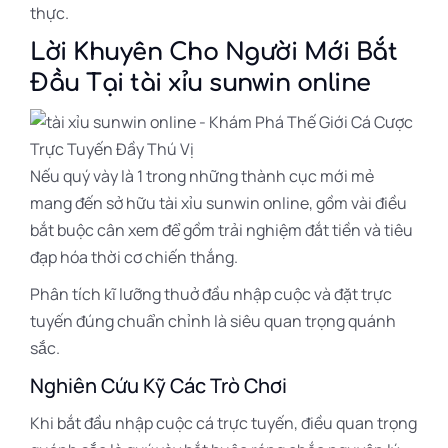
thực.
Lời Khuyên Cho Người Mới Bắt
Đầu Tại tài xỉu sunwin online
Nếu quý vày là 1 trong những thành cục mới mẻ
mang đến sở hữu tài xỉu sunwin online, gồm vài điều
bắt buộc cân xem để gồm trải nghiệm đắt tiền và tiêu
đạp hóa thời cơ chiến thắng.
Phân tích kĩ lưỡng thuở đầu nhập cuộc và đặt trực
tuyến đúng chuẩn chỉnh là siêu quan trọng quánh
sắc.
Nghiên Cứu Kỹ Các Trò Chơi
Khi bắt đầu nhập cuộc cá trực tuyến, điều quan trọng