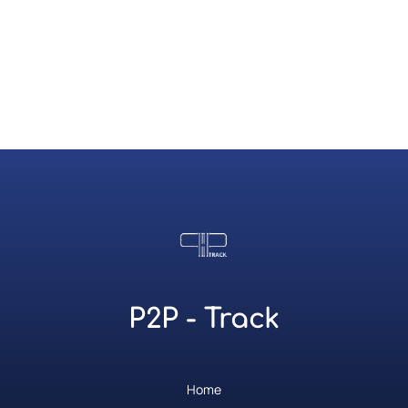
P2P - Track
Home