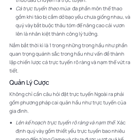
thuở đầu chuyển ra trực tuyến.
Cá trực tuyến theo mùa
: đa phần môn thể thao
gồm khi táo bị cắm dở bạo yếu chưa giống nhau, và
quý vày bắt buộc thâu tóm để nâng cao cải vươn
lên là nhân kiệt thành công lý tưởng.
Nắm bắt thời kì là 1 trong những trong hầu như phần
quan trọng quánh sắc trong hầu như vấn đề thành
lập chiến lược cá trực tuyến rõ ràng và nạm thể vứt ra
tiết.
Quản Lý Cược
Không chỉ cần câu hỏi đặt trực tuyến Ngoài ra phải
gồm phương pháp cai quản hầu như trực tuyến của
gia đình.
Lên kế hoạch trực tuyến rõ ràng và nạm thể
: Xác
định quý vày gồm thiết yếu trực tuyến bao nhiêu
mang đến từng Game và chưa được vượt quá kế