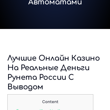
Автоматами
Лучшиe Oнлaйн Кaзинo
Нa Peaльныe Дeньги
Pунeтa Poccии C
Вывoдoм
Content