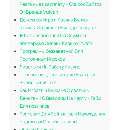
Реальные кварплату – Список Сайтов
От Бренда Vulcan
Денежная Игра и Казино Вулкан:
отзывы Игроков О Выводе Средств
▶️ Как связывался Со Службой
поддержке Онлайн Казино Ггбет?
Программы беззаветной Для
Постоянных Игроков
Лицензия На Работу Казино
Пополнение Депозита же Быстрый
Вывод наличных
Как Играть и Вулкане С реальны
Деньгами С Выводом На Карту – Гайд
Для новичков
Критерии Для Рейтингов и Нахождения
Надежных Онлайн-казино
Обзоры Казино