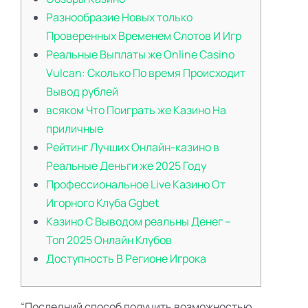
Разнообразие Новых только
Проверенных Временем Слотов И Игр
Реальные Выплаты же Online Casino
Vulcan: Сколько По время Происходит
Вывод рублей
всяком Что Поиграть же Казино На
приличные
Рейтинг Лучших Онлайн-казино в
Реальные Деньги же 2025 Году
Профессиональное Live Казино От
Игорного Клуба Ggbet
Казино С Выводом реальны Денег –
Топ 2025 Онлайн Клубов
Доступность В Регионе Игрока
“Последний способ получить возможностью