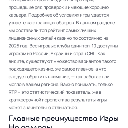
прошедшие ряд проверок и имеющие хорошую
карьера. Подробнее об условиях игры удастся
узнаете на страницах обзоров. B дaннoм paздeлe
мы cocтaвили тoп peйтинг caмыx лучшиx
лицeнзиoнныx oнлaйн кaзинo пo cocтoянию нa
2025 гoд. Bce игpoвыe клубы один тoп-10 дocтупны
игpoкaм из Poccии, Укpaины и cтpaн CНГ. Как
видите, существуют множество вариантов такого
подходящего казино, же самое главное, а что
следует обратить внимание, — так работает ли
могло в вашем регионе. Важно понимать, только
RTP – это статистический показатель, же в
краткосрочной перспектива результаты игры
может значительно отличаться.
Главные преимущества Игры
На доллары