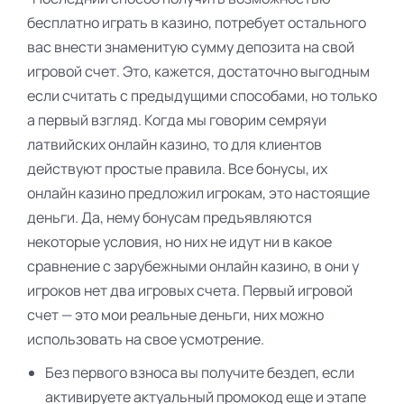
бесплатно играть в казино, потребует остального
вас внести знаменитую сумму депозита на свой
игровой счет. Это, кажется, достаточно выгодным
если считать с предыдущими способами, но только
а первый взгляд. Когда мы говорим семряуи
латвийских онлайн казино, то для клиентов
действуют простые правила. Все бонусы, их
онлайн казино предложил игрокам, это настоящие
деньги. Да, нему бонусам предъявляются
некоторые условия, но них не идут ни в какое
сравнение с зарубежными онлайн казино, в они у
игроков нет два игровых счета. Первый игровой
счет — это мои реальные деньги, них можно
использовать на свое усмотрение.
Без первого взноса вы получите бездеп, если
активируете актуальный промокод еще и этапе