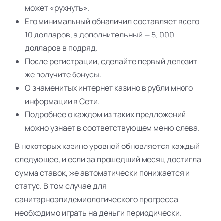
может «рухнуть».
Его минимальный обналичил составляет всего
10 долларов, а дополнительный — 5, 000
долларов в подряд.
После регистрации, сделайте первый депозит
же получите бонусы.
О знаменитых интернет казино в рубли много
информации в Сети.
Подробнее о каждом из таких предложений
можно узнает в соответствующем меню слева.
В некоторых казино уровней обновляется каждый
следующее, и если за прошедший месяц достигла
сумма ставок, же автоматически понижается и
статус. В том случае для
санитарноэпидемиологического прогресса
необходимо играть на деньги периодически.