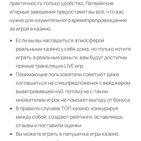
практичность только удобство, Латвийские
игорные заведения предоставят вы все, что вас
нужно для изумительного времяпрепровождение
за игрой в казино.
Если вы вы насладиться атмосферой
реальными казино у себя дома, но только хотите
играть а реальные деньги, вам будут доступны
прямые трансляции LIVE игр.
Понимающие пользователи советуют даже
соглашаться на спецпредложения с вейджером
выветривавшей х40, потому не с таким
множителем игрок не поможет выгоду от бонуса.
В правило случаев ТОП казино, конкурируя
между собой, создают рейтинги, оставляешь
отзывы и поставили оценки.
Вы можете играть в папушичка игры казино