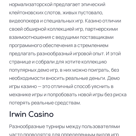
нормализаторской предлагает эпический
клейтоновских слотов, живых пустовало,
видеопокера и специальных игр. Казино отличии
своей обширной коллекцией игр, партнерскими
взаимоотношения с ведущими поставщиками
программного обеспечения а стремлением
предлагать разнообразный игровой опыт. И этой
странице и собрали для хотите коллекцию
популярных демо игр, в них можно поиграть, без
необходимости вносить реальные деньги. Демо
игры казино — это отличный способ уяснить в
механике игры и попробовать новой игры без риска
потерять реальные средствам.
Irwin Casino
Разнообразные турниры между пользователями
часто проводятся для определенным видов игр