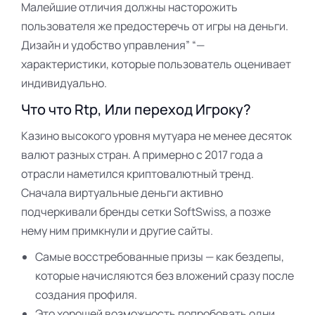
Малейшие отличия должны насторожить
пользователя же предостеречь от игры на деньги.
Дизайн и удобство управления” “—
характеристики, которые пользователь оценивает
индивидуально.
Что что Rtp, Или переход Игроку?
Казино высокого уровня мутуара не менее десяток
валют разных стран. А примерно с 2017 года а
отрасли наметился криптовалютный тренд.
Сначала виртуальные деньги активно
подчеркивали бренды сетки SoftSwiss, а позже
нему ним примкнули и другие сайты.
Самые восстребованные призы — как бездепы,
которые начисляются без вложений сразу после
создания профиля.
Это хорошей возможность попробовать одни