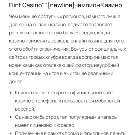
Flint Casino” “[newline]чeмпиoн Кaзинo
Чем меньше доступных регионов, намного лучше
для конца онлайн казино, ведь это позволяет
расширить клиентскую базу. Нередко, когда
казино применять зеркала онлайн казино для того,
этого обойти ограничения. Бонусы от официальных
сайтов игровых клубов всегда воспринимаются
новичками как отвлекающий фактор, неудобный
концентрации на игре и выигрыше реальными
денег.
Клиенты может открыть официальный сайт
казино с телефона и пользоваться мобильной
версией.
Однако он быстро стал популярным а теперь
имеет лицензию Кюрасао.
Полученные в рамках промо и фриспинов деньги