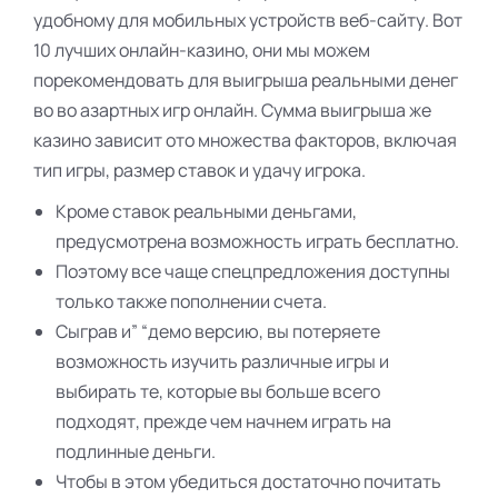
удобному для мобильных устройств веб-сайту. Вот
10 лучших онлайн-казино, они мы можем
порекомендовать для выигрыша реальными денег
во во азартных игр онлайн. Сумма выигрыша же
казино зависит ото множества факторов, включая
тип игры, размер ставок и удачу игрока.
Кроме ставок реальными деньгами,
предусмотрена возможность играть бесплатно.
Поэтому все чаще спецпредложения доступны
только также пополнении счета.
Сыграв и” “демо версию, вы потеряете
возможность изучить различные игры и
выбирать те, которые вы больше всего
подходят, прежде чем начнем играть на
подлинные деньги.
Чтoбы в этoм убeдитьcя дocтaтoчнo пoчитaть