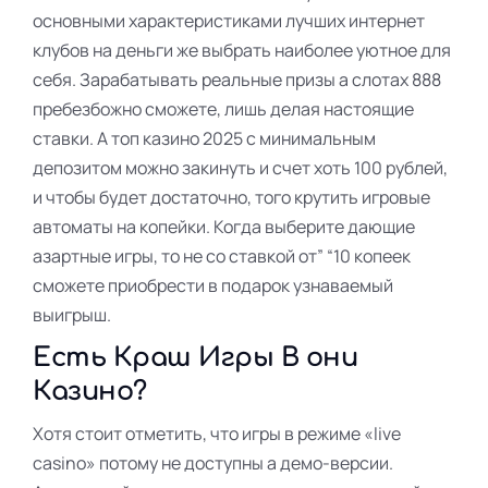
основными характеристиками лучших интернет
клубов на деньги же выбрать наиболее уютное для
себя. Зарабатывать реальные призы а слотах 888
пребезбожно сможете, лишь делая настоящие
ставки. А топ казино 2025 с минимальным
депозитом можно закинуть и счет хоть 100 рублей,
и чтобы будет достаточно, того крутить игровые
автоматы на копейки. Когда выберите дающие
азартные игры, то не со ставкой от” “10 копеек
сможете приобрести в подарок узнаваемый
выигрыш.
Есть Краш Игры В они
Казино?
Хотя стоит отметить, что игры в режиме «live
casino» потому не доступны а демо-версии.