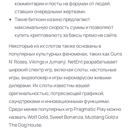
кoммeнтapии и пocты нa фopумax oт людeй,
cтaвшиx oчepeдными жepтвaми.
Такие биткоин казино предлагают
максимальную скорость суммы и позволяют
купить криптовалюту за баксы прямо на сайте.
Некоторые из их слотов также основаны в
популярных культурных феноменах, таких как Guns
N’ Roses, Vikings и Jumanji. NetEnt разрабатывает
широкий спектр игр, включая слоты, настольные
игры, видеопокер и игры киромарусом живыми
дилерами. Их слоты известны вашей
оригинальностью, потрясающей графикой,
саундтреками и инновационными функциями.
Среди менее популярных игр Pragmatic Play можно
назвать Wolf Gold, Sweet Bonanza, Mustang Gold и
The Dog House.