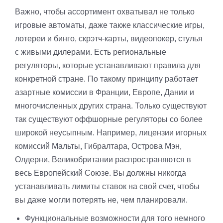
Важно, чтобы ассортимент охватывал не только
игровые автоматы, даже также классические игры,
лотереи и бинго, скрэтч-карты, видеопокер, стулья
с живыми дилерами. Есть региональные
регуляторы, которые устанавливают правила для
конкретной стране. По такому принципу работает
азартные комиссии в Франции, Европе, Дании и
многочисленных других страна. Только существуют
так существуют оффшорные регуляторы со более
широкой неусыпным. Например, лицензии игорных
комиссий Мальты, Гибралтара, Острова Мэн,
Олдерни, Великобритании распространяются в
весь Европейский Союзе. Вы должны никогда
устанавливать лимиты ставок на свой счет, чтобы
вы даже могли потерять не, чем планировали.
Функциональные возможности для того немного