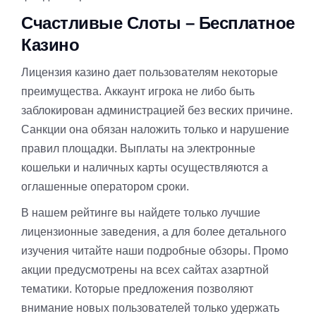
Счастливые Слоты – Бесплатное
Казино
Лицензия казино дает пользователям некоторые
преимущества. Аккаунт игрока не либо быть
заблокирован администрацией без веских причине.
Санкции она обязан наложить только и нарушение
правил площадки. Выплаты на электронные
кошельки и наличных карты осуществляются а
оглашенные оператором сроки.
В нашем рейтинге вы найдете только лучшие
лицензионные заведения, а для более детального
изучения читайте наши подробные обзоры. Промо
акции предусмотрены на всех сайтах азартной
тематики. Которые предложения позволяют
внимание новых пользователей только удержать