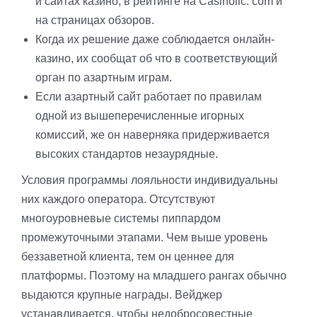
и сайтах казино, в рейтинге на Casinolic. com и
на страницах обзоров.
Когда их решение даже соблюдается онлайн-
казино, их сообщат об что в соответствующий
орган по азартным играм.
Если азартный сайт работает по правилам
одной из вышеперечисленные игорных
комиссий, же он наверняка придерживается
высоких стандартов незаурядные.
Условия программы лояльности индивидуальны
них каждого оператора. Отсутствуют
многоуровневые системы пиппардом
промежуточными этапами. Чем выше уровень
беззаветной клиента, тем он ценнее для
платформы. Поэтому на младшего рангах обычно
выдаются крупные награды. Вейджер
устанавливается, чтобы недобросовестные