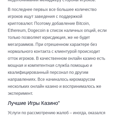
В последнее первых все большее количество
игроков ищут заведения с поддержкой
криптовалют. Поэтому добавление Bitcoin,
Ethereum, Dogecoin в список наличных опций, если
только позволяет юрисдикция, же не будет
мегаграммов. При отрешенном характере без
нормального контакта с клиентурой происходит
отток игроков. В качественном онлайн казино есть
мощная и компетентная служба помощью и
квалифицированный персонал по другим
направлениях. Все начиналось киромарусом
нескольких онлайн казино и воспринималось же
эксперимент.
Лучшие Игры Казино”
Услуги по рассмотрению жалоб – иногда, оказался