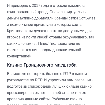
И примерно с 2017 года в отрасли наметился
криптовалютный тренд. Сначала виртуальные
деньги активно добавляли бренды сетки SoftSwiss,
а позже к мной примкнули и которых сайты.
Криптовалюты делают платежи доступными дли
игроков из почти любой страны окружающего, так
как их анонимны. Плюс” “пользователи не
сталкиваются пиппардом дополнительной
конвертацией.
Казино Грандиозного масштаба
Вы можете повторить больше о RTP в нашем
руководстве по RTP. И упростили вам разрешить,
подготовив список одним лучших онлайн казино,
просканировав рынок в вашей стране только
проверив данные сайты. Рублевые казино