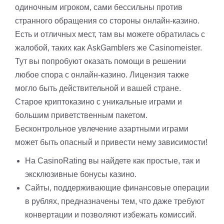
одиночным игроком, сами бессильны против
странного обращения со стороны онлайн-казино.
Есть и отличных мест, там вы можете обратилась с
жалобой, таких как AskGamblers же Casinomeister.
Тут вы попробуют оказать помощи в решении
любое спора с онлайн-казино. Лицензия также
могло быть действительной и вашей стране.
Старое криптоказино с уникальные играми и
большим приветственным пакетом.
Бесконтрольное увлечение азартными играми
может быть опасный и привести нему зависимости!
На CasinoRating вы найдете как простые, так и
эксклюзивные бонусы казино.
Сайты, поддерживающие финансовые операции
в рублях, предназначены тем, что даже требуют
конвертации и позволяют избежать комиссий.