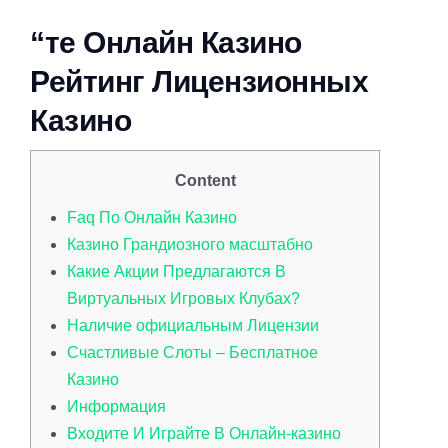
“те Онлайн Казино
Рейтинг Лицензионных
Казино
Content
Faq По Онлайн Казино
Казино Грандиозного масштабно
Какие Акции Предлагаются В
Виртуальных Игровых Клубах?
Наличие официальным Лицензии
Счастливые Слоты – Бесплатное
Казино
Информация
Входите И Играйте В Онлайн-казино