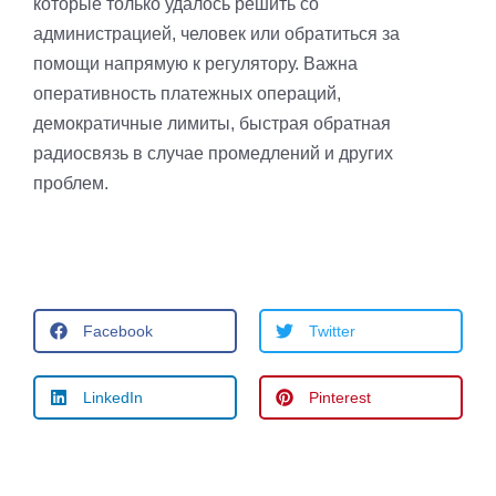
которые только удалось решить со
администрацией, человек или обратиться за
помощи напрямую к регулятору. Важна
оперативность платежных операций,
демократичные лимиты, быстрая обратная
радиосвязь в случае промедлений и других
проблем.
Facebook
Twitter
LinkedIn
Pinterest