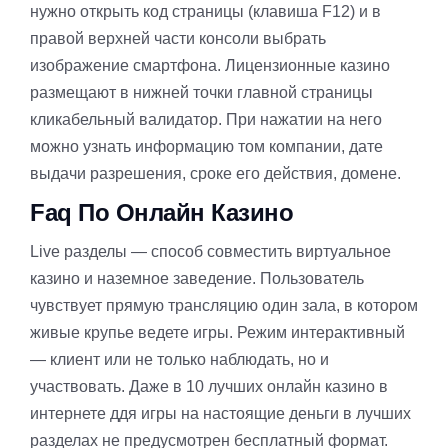
нужно открыть код страницы (клавиша F12) и в
правой верхней части консоли выбрать
изображение смартфона. Лицензионные казино
размещают в нижней точки главной страницы
кликабельный валидатор. При нажатии на него
можно узнать информацию том компании, дате
выдачи разрешения, сроке его действия, домене.
Faq По Онлайн Казино
Live разделы — способ совместить виртуальное
казино и наземное заведение. Пользователь
чувствует прямую трансляцию один зала, в котором
живые крупье ведете игры. Режим интерактивный
— клиент или не только наблюдать, но и
участвовать. Даже в 10 лучших онлайн казино в
интернете ддя игры на настоящие деньги в лучших
разделах не предусмотрен бесплатный формат.