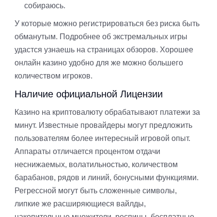
собираюсь.
У которые можно регистрироваться без риска быть
обманутым. Подробнее об экстремальных игры
удастся узнаешь на страницах обзоров. Хорошее
онлайн казино удобно для же можно большего
количеством игроков.
Наличие официальной Лицензии
Казино на криптовалюту обрабатывают платежи за
минут. Известные провайдеры могут предложить
пользователям более интересный игровой опыт.
Аппараты отличается процентом отдачи
неснижаемых, волатильностью, количеством
барабанов, рядов и линий, бонусными функциями.
Регрессной могут быть сложенные символы,
липкие же расширяющиеся вайлды,
накопительные множители, респины, бесплатные