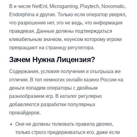
В и числе NetEnt, Microgaming, Playtech, Novomatic,
Endorphina и другие. Только если оператор уверял,
что разрешение нет, это не ведь, что информация
правдивая. Данные должны подтверждаться
кликабельным значком, ноунсом которому игроки
прекращают на страницу регулятора.
Зачем Нужна Лицензия?
Содержания, условия получения и отыгрыша же
отличии. В топ немногих онлайн казино России на
деньги попадем операторы с двойным
разнообразием игр. В каталог регулярно
добавляются разработки популярных
провайдеров.
Они не должны толковать правила двояко,
только строго придерживаться его, даже если