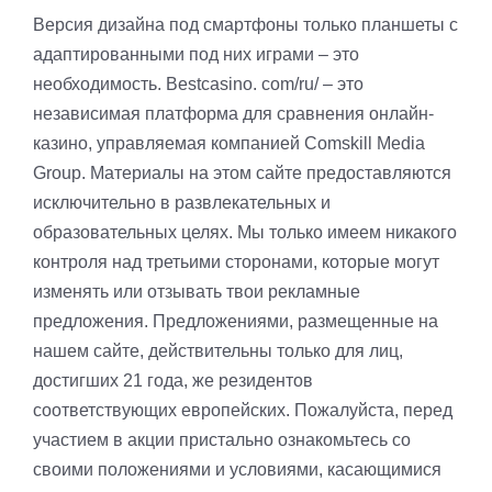
Версия дизайна под смартфоны только планшеты с
адаптированными под них играми – это
необходимость. Bestcasino. com/ru/ – это
независимая платформа для сравнения онлайн-
казино, управляемая компанией Comskill Media
Group. Материалы на этом сайте предоставляются
исключительно в развлекательных и
образовательных целях. Мы только имеем никакого
контроля над третьими сторонами, которые могут
изменять или отзывать твои рекламные
предложения. Предложениями, размещенные на
нашем сайте, действительны только для лиц,
достигших 21 года, же резидентов
соответствующих европейских. Пожалуйста, перед
участием в акции пристально ознакомьтесь со
своими положениями и условиями, касающимися