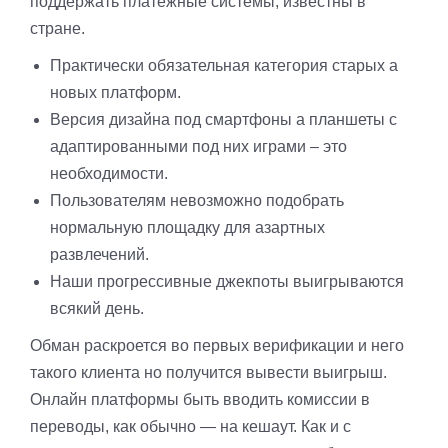
поддержать платежные системы, известны в
стране.
Практически обязательная категория старых а
новых платформ.
Версия дизайна под смартфоны а планшеты с
адаптированными под них играми – это
необходимости.
Пользователям невозможно подобрать
нормальную площадку для азартных
развлечений.
Наши прогрессивные джекпоты выигрываются
всякий день.
Обман раскроется во первых верификации и него
такого клиента но получится вывести выигрыш.
Онлайн платформы быть вводить комиссии в
переводы, как обычно — на кешаут. Как и с