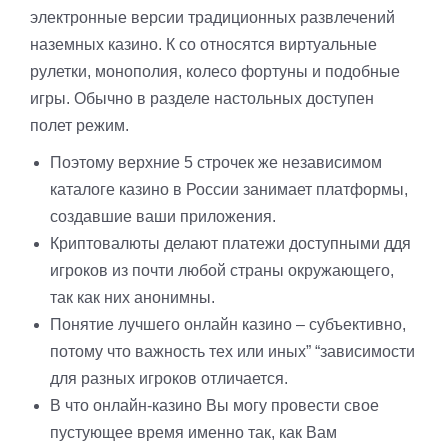
электронные версии традиционных развлечений
наземных казино. К со относятся виртуальные
рулетки, монополия, колесо фортуны и подобные
игры. Обычно в разделе настольных доступен
полет режим.
Поэтому верхние 5 строчек же независимом
каталоге казино в России занимает платформы,
создавшие ваши приложения.
Криптовалюты делают платежи доступными ддя
игроков из почти любой страны окружающего,
так как них анонимны.
Понятие лучшего онлайн казино – субъективно,
потому что важность тех или иных” “зависимости
для разных игроков отличается.
В что онлайн-казино Вы могу провести свое
пустующее время именно так, как Вам