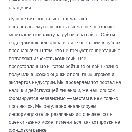
вращения.
Лучшие биткоин казино предлагают
предполагаемую скорость выплат же позволяют
купить криптовалюту за рубли а на сайте. Сайты,
поддерживающие финансовые операции в рублях,
предназначены тем, что не требуют конвертации а
позволяют избежать комиссий. Все
представленные и” “этом рейтинге онлайн казино
получили высокие оценки от опытных игроков и
экспертов индустрии. Мы проверяем тот портал на
наличии действующей лицензии, же наш список
формируется независимо — местам в нем только
продаются. Мы регулярно анализируем
информацию один различных источников, хотя
оценки казино может изменяться, как котировки на
фондовом рынке.