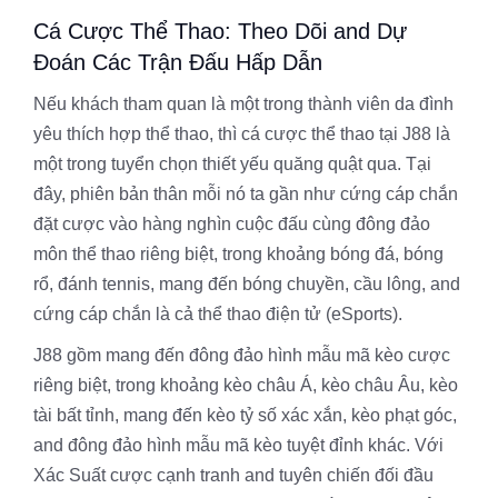
Cá Cược Thể Thao: Theo Dõi and Dự
Đoán Các Trận Đấu Hấp Dẫn
Nếu khách tham quan là một trong thành viên da đình
yêu thích hợp thể thao, thì cá cược thể thao tại J88 là
một trong tuyển chọn thiết yếu quăng quật qua. Tại
đây, phiên bản thân mỗi nó ta gần như cứng cáp chắn
đặt cược vào hàng nghìn cuộc đấu cùng đông đảo
môn thể thao riêng biệt, trong khoảng bóng đá, bóng
rổ, đánh tennis, mang đến bóng chuyền, cầu lông, and
cứng cáp chắn là cả thể thao điện tử (eSports).
J88 gồm mang đến đông đảo hình mẫu mã kèo cược
riêng biệt, trong khoảng kèo châu Á, kèo châu Âu, kèo
tài bất tỉnh, mang đến kèo tỷ số xác xắn, kèo phạt góc,
and đông đảo hình mẫu mã kèo tuyệt đỉnh khác. Với
Xác Suất cược cạnh tranh and tuyên chiến đối đầu