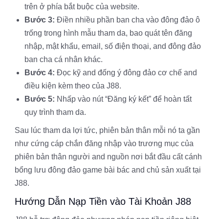
trên ở phía bắt buộc của website.
Bước 3:
Điền nhiều phần ban cha vào đông đảo ô
trống trong hình mẫu tham da, bao quát tên đăng
nhập, mật khẩu, email, số điện thoại, and đông đảo
ban cha cá nhân khác.
Bước 4:
Đọc kỹ and đống ý đông đảo cơ chế and
điều kiện kèm theo của J88.
Bước 5:
Nhấp vào nút “Đăng ký kết” để hoàn tất
quy trình tham da.
Sau lúc tham da lợi tức, phiên bản thân mỗi nó ta gần
như cứng cáp chắn đăng nhập vào trương mục của
phiên bản thân người and nguồn nơi bắt đầu cất cánh
bổng lưu đông đảo game bài bác and chủ sản xuất tại
J88.
Hướng Dẫn Nạp Tiền vào Tài Khoản J88