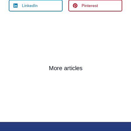
LinkedIn
Pinterest
More articles