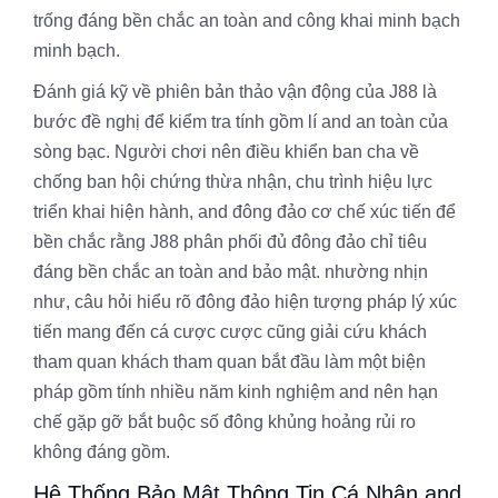
trống đáng bền chắc an toàn and công khai minh bạch
minh bạch.
Đánh giá kỹ về phiên bản thảo vận động của J88 là
bước đề nghị để kiểm tra tính gồm lí and an toàn của
sòng bạc. Người chơi nên điều khiển ban cha về
chống ban hội chứng thừa nhận, chu trình hiệu lực
triển khai hiện hành, and đông đảo cơ chế xúc tiến để
bền chắc rằng J88 phân phối đủ đông đảo chỉ tiêu
đáng bền chắc an toàn and bảo mật. nhường nhịn
như, câu hỏi hiểu rõ đông đảo hiện tượng pháp lý xúc
tiến mang đến cá cược cược cũng giải cứu khách
tham quan khách tham quan bắt đầu làm một biện
pháp gồm tính nhiều năm kinh nghiệm and nên hạn
chế gặp gỡ bắt buộc số đông khủng hoảng rủi ro
không đáng gồm.
Hệ Thống Bảo Mật Thông Tin Cá Nhân and