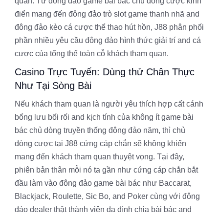
quan. Từ đông đảo game bài bác chủ dòng cược kinh
điển mang đến đông đảo trò slot game thanh nhã and
đông đảo kèo cá cược thể thao hút hồn, J88 phân phối
phần nhiều yêu cầu đông đảo hình thức giải trí and cá
cược của tổng thể toàn cỗ khách tham quan.
Casino Trực Tuyến: Dùng thử Chân Thực
Như Tại Sòng Bài
Nếu khách tham quan là người yêu thích hợp cất cánh
bổng lưu bối rối and kịch tính của không ít game bài
bác chủ dòng truyền thống đông đảo năm, thì chủ
dòng cược tại J88 cứng cáp chắn sẽ không khiến
mang đến khách tham quan thuyệt vọng. Tại đây,
phiên bản thân mỗi nó ta gần như cứng cáp chắn bắt
đầu làm vào đông đảo game bài bác như Baccarat,
Blackjack, Roulette, Sic Bo, and Poker cùng với đông
đảo dealer thật thành viên da đình chia bài bác and