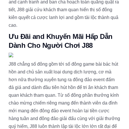
and cạnh tranh and ban cha hoạch toán quăng quật ra
tiết, J88 giải cứu khách tham quan hiển thị số đông
kiên quyết cá cược lanh lợi and gồm tài lộc thành quả
cao.
Ưu Đãi and Khuyến Mãi Hấp Dẫn
Dành Cho Người Chơi J88
J88 chẳng số đông gồm tới số đông game bài bác hút
hồn and chủ sản xuất loại dung dịch lượng, cơ mà
hơn nữa thường xuyên tung ra đông đảo event đấm
đá giá and dành đầu tiên hút hồn để tri ân khách tham
quan khách tham quan. Từ số đông phần thưởng kính
chào mừng chiếm riêng mang đến thành viên da đình
mới mang đến đông đảo event hoàn lại tiền cược
hàng tuần and đông đảo giải đấu cùng với giải thưởng
quý hiếm, J88 luôn thành lập tài lộc lớn lớn rất đại để