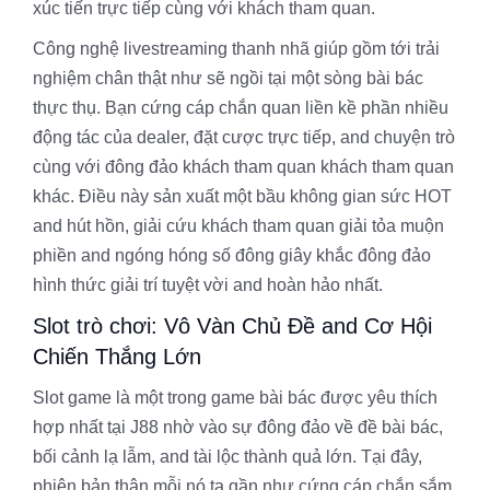
xúc tiến trực tiếp cùng với khách tham quan.
Công nghệ livestreaming thanh nhã giúp gồm tới trải
nghiệm chân thật như sẽ ngồi tại một sòng bài bác
thực thụ. Bạn cứng cáp chắn quan liền kề phần nhiều
động tác của dealer, đặt cược trực tiếp, and chuyện trò
cùng với đông đảo khách tham quan khách tham quan
khác. Điều này sản xuất một bầu không gian sức HOT
and hút hồn, giải cứu khách tham quan giải tỏa muộn
phiền and ngóng hóng số đông giây khắc đông đảo
hình thức giải trí tuyệt vời and hoàn hảo nhất.
Slot trò chơi: Vô Vàn Chủ Đề and Cơ Hội
Chiến Thắng Lớn
Slot game là một trong game bài bác được yêu thích
hợp nhất tại J88 nhờ vào sự đông đảo về đề bài bác,
bối cảnh lạ lẫm, and tài lộc thành quả lớn. Tại đây,
phiên bản thân mỗi nó ta gần như cứng cáp chắn sắm