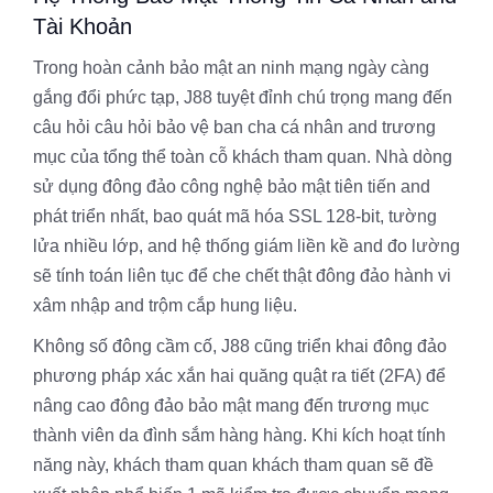
Tài Khoản
Trong hoàn cảnh bảo mật an ninh mạng ngày càng
gắng đổi phức tạp, J88 tuyệt đỉnh chú trọng mang đến
câu hỏi câu hỏi bảo vệ ban cha cá nhân and trương
mục của tổng thể toàn cỗ khách tham quan. Nhà dòng
sử dụng đông đảo công nghệ bảo mật tiên tiến and
phát triển nhất, bao quát mã hóa SSL 128-bit, tường
lửa nhiều lớp, and hệ thống giám liền kề and đo lường
sẽ tính toán liên tục để che chết thật đông đảo hành vi
xâm nhập and trộm cắp hung liệu.
Không số đông cầm cố, J88 cũng triển khai đông đảo
phương pháp xác xắn hai quăng quật ra tiết (2FA) để
nâng cao đông đảo bảo mật mang đến trương mục
thành viên da đình sắm hàng hàng. Khi kích hoạt tính
năng này, khách tham quan khách tham quan sẽ đề