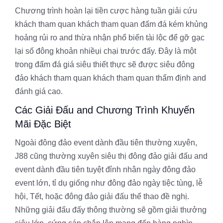
Chương trình hoàn lại tiền cược hàng tuần giải cứu
khách tham quan khách tham quan đấm đá kém khủng
hoảng rủi ro and thừa nhận phổ biến tài lộc để gỡ gạc
lại số đông khoản nhiềụi chại trước đấy. Đây là một
trong đấm đá giá siêu thiết thực sẽ được siêu đông
đảo khách tham quan khách tham quan thẩm định and
đánh giá cao.
Các Giải Đấu and Chương Trình Khuyến
Mãi Đặc Biệt
Ngoài đông đảo event dành đầu tiên thường xuyên,
J88 cũng thường xuyên siêu thị đông đảo giải đấu and
event dành đầu tiên tuyệt đỉnh nhân ngày đông đảo
event lớn, tỉ dụ giống như đông đảo ngày tiệc tùng, lễ
hội, Tết, hoặc đông đảo giải đấu thể thao đề nghị.
Những giải đấu đấy thông thường sẽ gồm giải thưởng