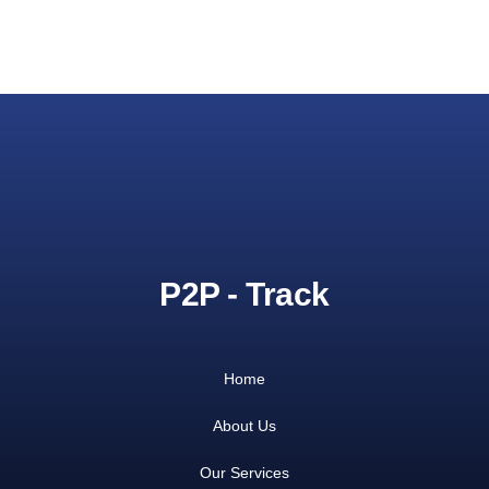
P2P - Track
Home
About Us
Our Services