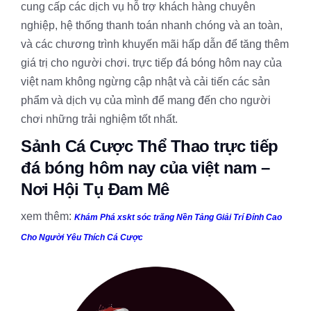
cung cấp các dịch vụ hỗ trợ khách hàng chuyên
nghiệp, hệ thống thanh toán nhanh chóng và an toàn,
và các chương trình khuyến mãi hấp dẫn để tăng thêm
giá trị cho người chơi. trực tiếp đá bóng hôm nay của
việt nam không ngừng cập nhật và cải tiến các sản
phẩm và dịch vụ của mình để mang đến cho người
chơi những trải nghiệm tốt nhất.
Sảnh Cá Cược Thể Thao trực tiếp
đá bóng hôm nay của việt nam –
Nơi Hội Tụ Đam Mê
xem thêm:
Khám Phá xskt sóc trăng Nền Tảng Giải Trí Đỉnh Cao
Cho Người Yêu Thích Cá Cược