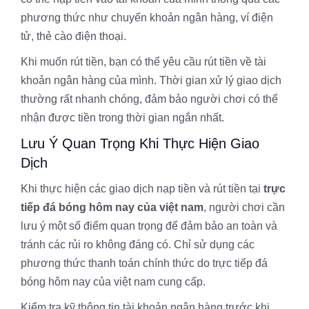
phương thức như chuyển khoản ngân hàng, ví điện
tử, thẻ cào điện thoại.
Khi muốn rút tiền, bạn có thể yêu cầu rút tiền về tài
khoản ngân hàng của mình. Thời gian xử lý giao dịch
thường rất nhanh chóng, đảm bảo người chơi có thể
nhận được tiền trong thời gian ngắn nhất.
Lưu Ý Quan Trọng Khi Thực Hiện Giao
Dịch
Khi thực hiện các giao dịch nạp tiền và rút tiền tại
trực
tiếp đá bóng hôm nay của việt nam
, người chơi cần
lưu ý một số điểm quan trọng để đảm bảo an toàn và
tránh các rủi ro không đáng có. Chỉ sử dụng các
phương thức thanh toán chính thức do trực tiếp đá
bóng hôm nay của việt nam cung cấp.
Kiểm tra kỹ thông tin tài khoản ngân hàng trước khi