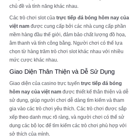
chủ đề và tính năng khác nhau.
Các trò chơi slot của
trực tiếp đá bóng hôm nay của
việt nam
được cung cấp bởi các nhà cung cấp phần
mềm hàng đầu thế giới, đảm bảo chất lượng đồ họa,
âm thanh và tính công bằng. Người chơi có thể lựa
chọn từ hàng trăm trò chơi slot khác nhau với nhiều
mức cược khác nhau.
Giao Diện Thân Thiện và Dễ Sử Dụng
Giao diện của casino trực tuyến
trực tiếp đá bóng
hôm nay của việt nam
được thiết kế thân thiện và dễ
sử dụng, giúp người chơi dễ dàng tìm kiếm và tham
gia vào các trò chơi yêu thích. Các trò chơi được sắp
xếp theo danh mục rõ ràng, và người chơi có thể sử
dụng các bộ lọc để tìm kiếm các trò chơi phù hợp với
sở thích của mình.