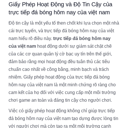
Giấy Phép Hoạt Động và Độ Tin Cậy của
trực tiếp đá bóng hôm nay của việt nam
Độ tin cậy là một yếu tố then chốt khi lựa chọn một nhà
cái trực tuyến, và trực tiếp đá bóng hôm nay của việt
nam hiểu rõ điều này.
trực tiếp đá bóng hôm nay
của việt nam
hoạt động dưới sự giám sát chặt chẽ
của các cơ quan quản lý cờ bạc uy tín trên thế giới,
đảm bảo rằng mọi hoạt động đều tuân thủ các tiêu
chuẩn cao nhất về công bằng, minh bạch và trách
nhiệm. Giấy phép hoạt động của trực tiếp đá bóng
hôm nay của việt nam là một minh chứng rõ ràng cho
cam kết của họ đối với việc cung cấp một môi trường
chơi game an toàn và đáng tin cậy cho người chơi.
Việc có giấy phép hoạt động không chỉ giúp trực tiếp
đá bóng hôm nay của việt nam tạo dựng được lòng tin
với người chơi mà còn tạo ra một môi trường cạnh