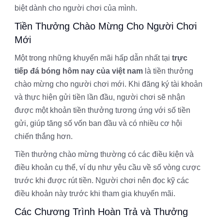
biệt dành cho người chơi của mình.
Tiền Thưởng Chào Mừng Cho Người Chơi
Mới
Một trong những khuyến mãi hấp dẫn nhất tại
trực
tiếp đá bóng hôm nay của việt nam
là tiền thưởng
chào mừng cho người chơi mới. Khi đăng ký tài khoản
và thực hiện gửi tiền lần đầu, người chơi sẽ nhận
được một khoản tiền thưởng tương ứng với số tiền
gửi, giúp tăng số vốn ban đầu và có nhiều cơ hội
chiến thắng hơn.
Tiền thưởng chào mừng thường có các điều kiện và
điều khoản cụ thể, ví dụ như yêu cầu về số vòng cược
trước khi được rút tiền. Người chơi nên đọc kỹ các
điều khoản này trước khi tham gia khuyến mãi.
Các Chương Trình Hoàn Trả và Thưởng