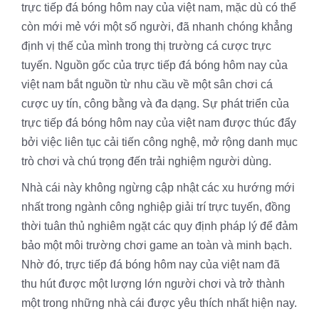
trực tiếp đá bóng hôm nay của việt nam, mặc dù có thể
còn mới mẻ với một số người, đã nhanh chóng khẳng
định vị thế của mình trong thị trường cá cược trực
tuyến. Nguồn gốc của trực tiếp đá bóng hôm nay của
việt nam bắt nguồn từ nhu cầu về một sân chơi cá
cược uy tín, công bằng và đa dạng. Sự phát triển của
trực tiếp đá bóng hôm nay của việt nam được thúc đẩy
bởi việc liên tục cải tiến công nghệ, mở rộng danh mục
trò chơi và chú trọng đến trải nghiệm người dùng.
Nhà cái này không ngừng cập nhật các xu hướng mới
nhất trong ngành công nghiệp giải trí trực tuyến, đồng
thời tuân thủ nghiêm ngặt các quy định pháp lý để đảm
bảo một môi trường chơi game an toàn và minh bạch.
Nhờ đó, trực tiếp đá bóng hôm nay của việt nam đã
thu hút được một lượng lớn người chơi và trở thành
một trong những nhà cái được yêu thích nhất hiện nay.