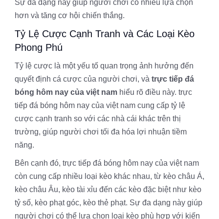
Sự đa dạng này giúp người chơi có nhiều lựa chọn
hơn và tăng cơ hội chiến thắng.
Tỷ Lệ Cược Cạnh Tranh và Các Loại Kèo
Phong Phú
Tỷ lệ cược là một yếu tố quan trọng ảnh hưởng đến
quyết định cá cược của người chơi, và
trực tiếp đá
bóng hôm nay của việt nam
hiểu rõ điều này. trực
tiếp đá bóng hôm nay của việt nam cung cấp tỷ lệ
cược cạnh tranh so với các nhà cái khác trên thị
trường, giúp người chơi tối đa hóa lợi nhuận tiềm
năng.
Bên cạnh đó, trực tiếp đá bóng hôm nay của việt nam
còn cung cấp nhiều loại kèo khác nhau, từ kèo châu Á,
kèo châu Âu, kèo tài xỉu đến các kèo đặc biệt như kèo
tỷ số, kèo phạt góc, kèo thẻ phạt. Sự đa dạng này giúp
người chơi có thể lựa chọn loại kèo phù hợp với kiến