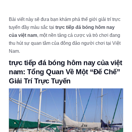
Bài viết này sẽ đưa bạn khám phá thế giới giải trí trực
tuyến đầy màu sắc tại
trực tiếp đá bóng hôm nay
của việt nam
, một nền tảng cá cược và trò chơi đang
thu hút sự quan tâm của đông đảo người chơi tại Việt
Nam.
trực tiếp đá bóng hôm nay của việt
nam: Tổng Quan Về Một “Đế Chế”
Giải Trí Trực Tuyến