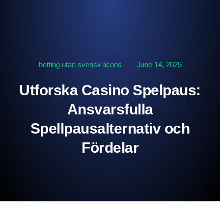
betting utan svensk licens
June 14, 2025
Utforska Casino Spelpaus:
Ansvarsfulla
Spellpausalternativ och
Fördelar