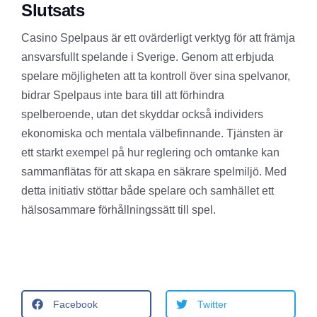
Slutsats
Casino Spelpaus är ett ovärderligt verktyg för att främja
ansvarsfullt spelande i Sverige. Genom att erbjuda
spelare möjligheten att ta kontroll över sina spelvanor,
bidrar Spelpaus inte bara till att förhindra
spelberoende, utan det skyddar också individers
ekonomiska och mentala välbefinnande. Tjänsten är
ett starkt exempel på hur reglering och omtanke kan
sammanflätas för att skapa en säkrare spelmiljö. Med
detta initiativ stöttar både spelare och samhället ett
hälsosammare förhållningssätt till spel.
Facebook
Twitter